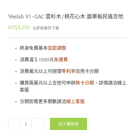
Veelah V1-GAC 雲杉木/桃花心木 面單板民謠吉他
NT$
9,200
允許無庫存下單
終身免費基本
弦距調整
消費滿＄1000元
免運費
消費萬元以上可辦理
零利率
信用卡分期
購買兩萬元以上吉他可申辦
無卡分期
，詳情請洽線上
客服
分期如需更多期數請洽
線上客服
加入購物車
Veelah