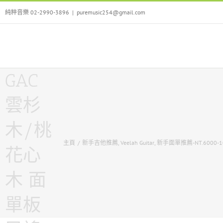
Skip
純粹音樂 02-2990-3896
|
puremusic254@gmail.com
to
content
Veelah
V1-
GAC
雲杉
木/桃
主頁
/
新手吉他推薦
,
Veelah Guitar
,
新手面單推薦-NT.6000-1
花心
木 面
單板