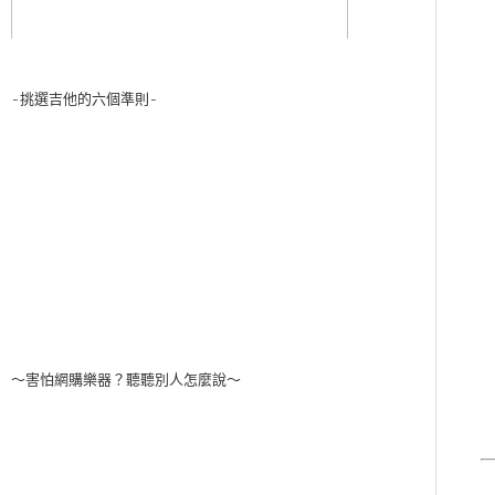
-挑選吉他的六個準則-
～害怕網購樂器？聽聽別人怎麼說～