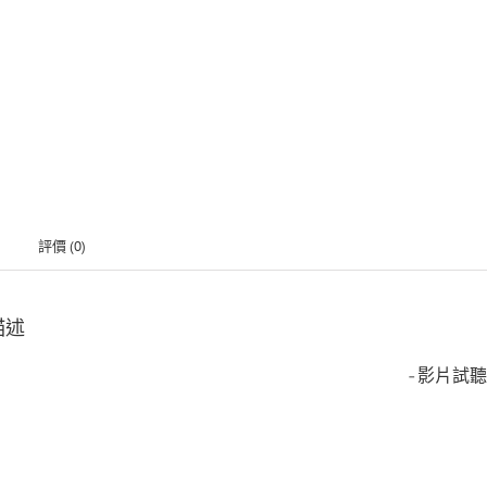
評價 (0)
描述
-影片試聽