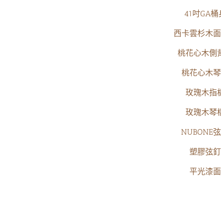
41吋GA桶
西卡雲杉木面
桃花心木側
桃花心木琴
玫瑰木指
玫瑰木琴
NUBONE
塑膠弦釘
平光漆面