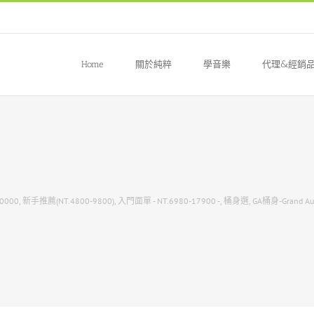
Home
關於純粹
學音樂
代理&經銷
0000
,
新手推薦(NT.4800-9800)
,
入門面單 - NT.6980-17900 -
,
桶身選
,
GA桶身-Grand Aud