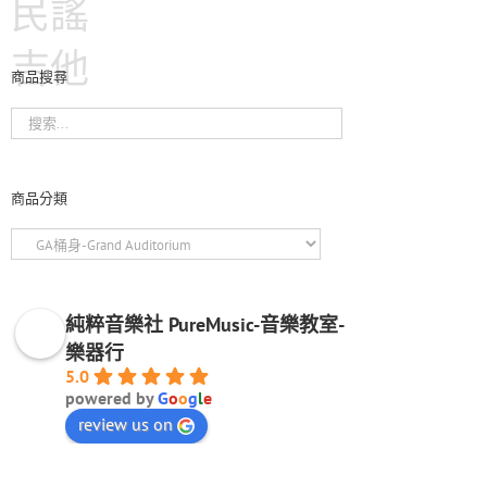
民謠
吉他
商品搜尋
商品分類
純粹音樂社 PureMusic-音樂教室-
樂器行
5.0
powered by
G
o
o
g
l
e
review us on