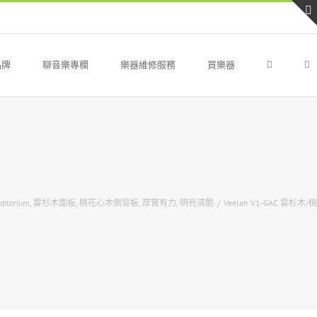
品牌
聊音樂專欄
樂器維修服務
買樂器
itorium
,
雲杉木面板
,
桃花心木側背板
,
厚實有力
,
明亮清脆
/
Veelah V1-GAC 雲