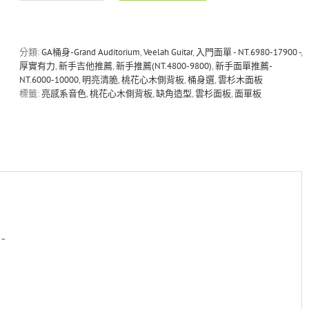
V1-
GAC
雲
杉
分類:
GA桶身-Grand Auditorium
,
Veelah Guitar
,
入門面單 - NT.6980-17900 -
,
木/
厚實有力
,
新手吉他推薦
,
新手推薦(NT.4800-9800)
,
新手面單推薦-
桃
NT.6000-10000
,
明亮清脆
,
桃花心木側背板
,
桶身選
,
雲杉木面板
花
標籤:
亮感系音色
,
桃花心木側背板
,
缺角造型
,
雲杉面板
,
面單板
心
木
面
單
板
民
謠
吉
他
數
-
量