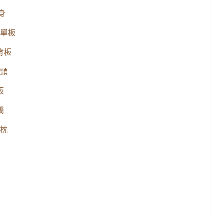
身
單板
背板
頸
板
橋
弦枕