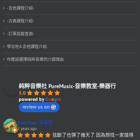
-吉他課程介紹-
-古典課程介紹-
-訂單追蹤查詢-
學吉他&吉他課程介紹
你應該選擇純粹音樂的六個理由
純粹音樂社 PureMusic-音樂教室-樂器行
5.0
powered by
G
o
o
g
l
e
review us on
RainDeer 국국안
5 years ago
弦斷了也彈了幾天了 因為想找一家值得