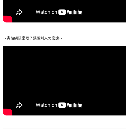
～害怕網購樂器？聽聽別人怎麼說～