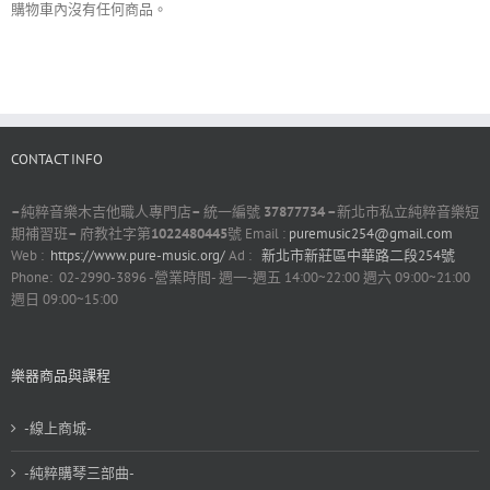
購物車內沒有任何商品。
CONTACT INFO
–
純粹音樂木吉他職人專門店
–
統一編號
37877734 –
新北市私立純粹音樂短
期補習班
–
府教社字第
1022480445
號 Email :
puremusic254@gmail.com
Web :
https://www.pure-music.org/
Ad :
新北市新莊區中華路二段254號
Phone: 02-2990-3896 -營業時間- 週一-週五 14:00~22:00 週六 09:00~21:00
週日 09:00~15:00
樂器商品與課程
-線上商城-
-純粹購琴三部曲-