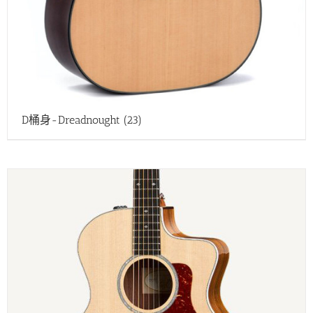
D桶身-Dreadnought
(23)