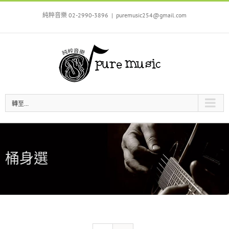
Skip
to
純粹音樂 02-2990-3896
|
puremusic254@gmail.com
content
轉至...
桶身選