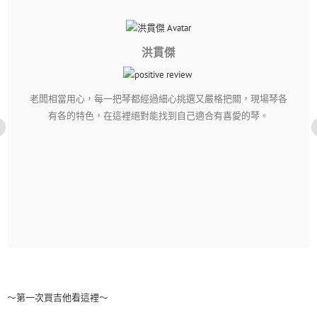
現場琴各
琴。
蘇芳妤
純粹音樂社是一間親切又體貼的店家。網購樂器不用擔心
透明,只要主動詢問老闆都會熱心回答喔�
～第一次買吉他看這裡～