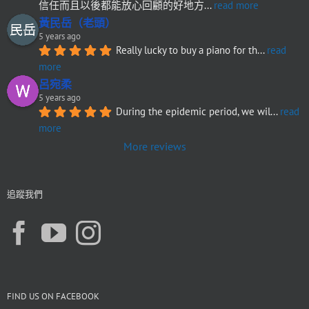
信任而且以後都能放心回顧的好地方
... 
read more
黃民岳（老頭）
5 years ago
Really lucky to buy a piano for th
... 
read 
more
呂宛柔
5 years ago
During the epidemic period, we wil
... 
read 
more
More reviews
追蹤我們
FIND US ON FACEBOOK