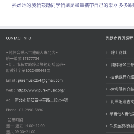
熟悉她的,我們鼓勵同學們還是盡量攜帶自己的樂器,多多跟
CONTACT INFO
樂器商品與課程
–
純粹音樂木吉他職人專門店
–
-線上商城-
統一編號
37877734
–
新北市私立純粹音樂短期補習班
–
-純粹購琴三部
府教社字第
1022480445
號
-吉他課程介紹
Email :
puremusic254@gmail.com
-古典課程介紹
Web :
https://www.pure-music.org/
Ad :
新北市新莊區中華路二段254號
-訂單追蹤查詢
Phone: 02-2990-3896
學吉他&吉他
-營業時間-
週一-週五 14:00~22:00
你應該選擇純
週六 09:00~21:00