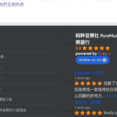
她們互相熟悉.
純粹音樂社 PureMu
樂器行
5.0
powered by
G
o
o
g
l
e
曲-
review us on
-
RainDeer 국국안
-
5 years ago
弦斷了
-
因為想找一家值得信任
心回顧的好地方
... 
read m
課程介紹
黃民岳（老頭）
5 years ago
粹音樂的六個理由
Really l