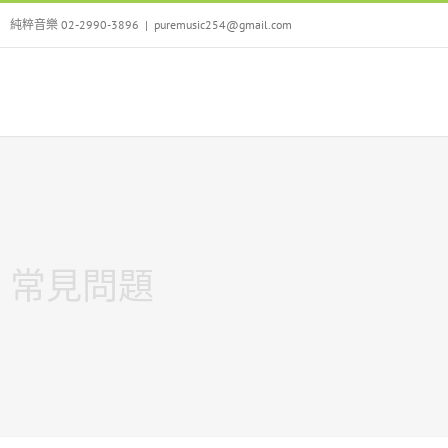
Skip
純粹音樂 02-2990-3896
|
puremusic254@gmail.com
to
content
常見問題