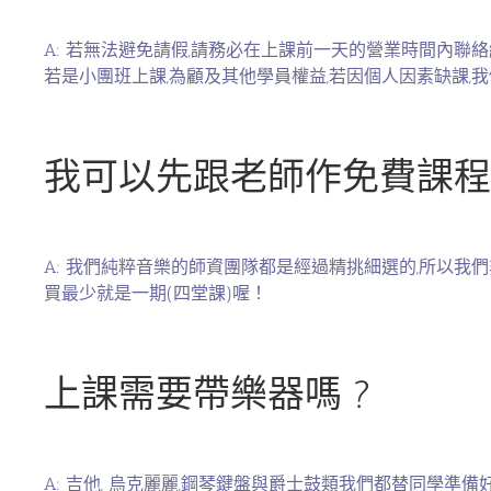
A: 若無法避免請假,請務必在上課前一天的營業時間內
若是小團班上課,為顧及其他學員權益,若因個人因素缺課
我可以先跟老師作免費課程
A: 我們純粹音樂的師資團隊都是經過精挑細選的,所以我
買最少就是一期(四堂課)喔！
上課需要帶樂器嗎 ?
A: 吉他, 烏克麗麗,鋼琴鍵盤與爵士鼓類我們都替同學準