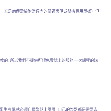
的喔！若是病假需檢附當週內的醫師證明或醫療費用單據）但
教的; 所以我們不提供所謂免費試上的服務,一次課程的購
因衛生考量,就必須自備樂器上課囉! 自己的樂器都是需要去