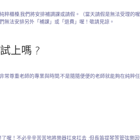
聯絡純粹櫃檯,我們將安排補調課或請假。（當天請假是無法受理
,我們無法安排另外「補課」或「退費」喔！敬請見諒。
試上嗎 ?
們非常尊重老師的專業與時間,不是隨隨便便的老師就能夠在純粹任
備好了喔！不必辛辛苦苦地將樂器扛來扛去 ;但長笛提琴等管弦樂