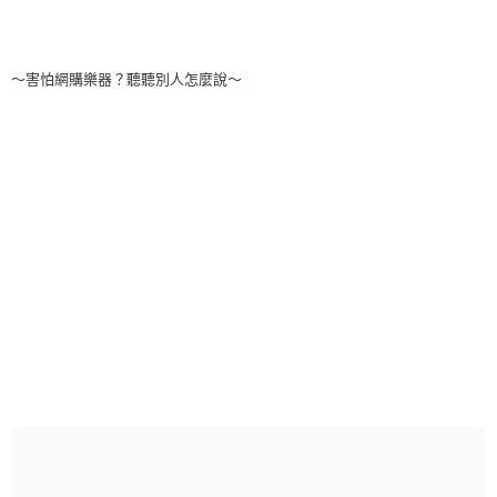
～害怕網購樂器？聽聽別人怎麼說～