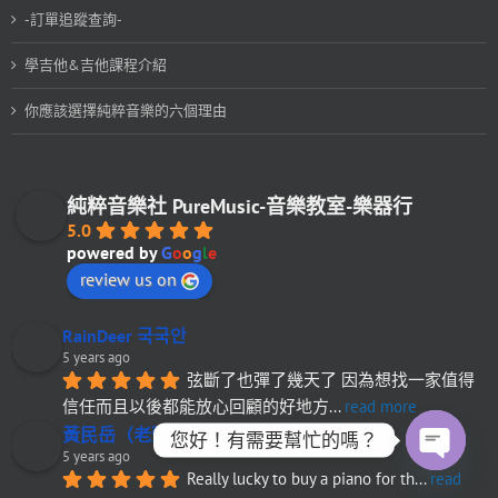
-訂單追蹤查詢-
學吉他&吉他課程介紹
你應該選擇純粹音樂的六個理由
純粹音樂社 PureMusic-音樂教室-樂器行
5.0
powered by
G
o
o
g
l
e
review us on
RainDeer 국국안
5 years ago
弦斷了也彈了幾天了 因為想找一家值得
信任而且以後都能放心回顧的好地方
... 
read more
黃民岳（老頭）
您好！有需要幫忙的嗎？
5 years ago
Really lucky to buy a piano for th
... 
read 
Open
chaty