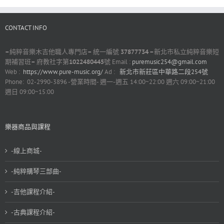
CONTACT INFO
–
純粹音樂木吉他職人專門店
–
統一編號
37877734 –
新北市私立純粹音樂短
期補習班
–
府教社字第
1022480445
號 Email :
puremusic254@gmail.com
Web :
https://www.pure-music.org/
Ad :
新北市新莊區中華路二段254號
Phone: 02-2990-3896 -營業時間- 週一-週五 14:00~22:00 週六 09:00~21:00
週日 09:00~15:00
樂器商品與課程
-線上商城-
-純粹購琴三部曲-
-吉他課程介紹-
-古典課程介紹-