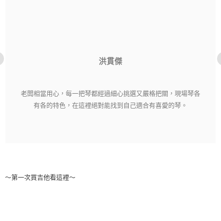
洪貫傑
老闆相當用心，每一把琴都經過細心挑選又嚴格把關，現場琴各
有各的特色，在這裡絕對能找到自己適合有喜愛的琴。
～第一次買吉他看這裡～