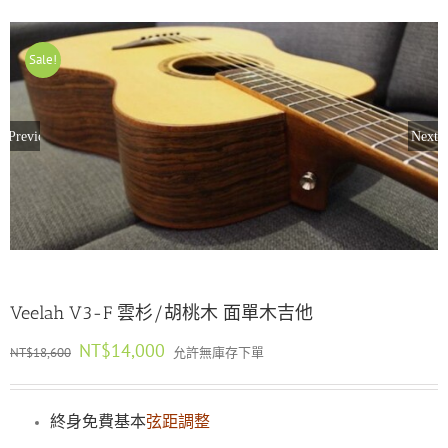
Sale!
Previous
Next
Veelah V3-F 雲杉/胡桃木 面單木吉他
原
目
NT$
14,000
NT$
18,600
允許無庫存下單
始
前
價
價
格：
格：
終身免費基本
弦距調整
NT$18,600。
NT$14,000。