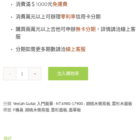
消費滿＄1000元
免運費
消費萬元以上可辦理
零利率
信用卡分期
購買兩萬元以上吉他可申辦
無卡分期
，詳情請洽線上客
服
分期如需更多期數請洽
線上客服
加入購物車
Veelah
V3-
F
雲
杉/
分類:
Veelah Guitar
,
入門面單 - NT.6980-17900 -
,
胡桃木側背板
,
雲杉木面板
胡
標籤:
F桶身
,
胡桃木側背版
,
雲杉面板
,
面單板
桃
木
面
單
描述
木