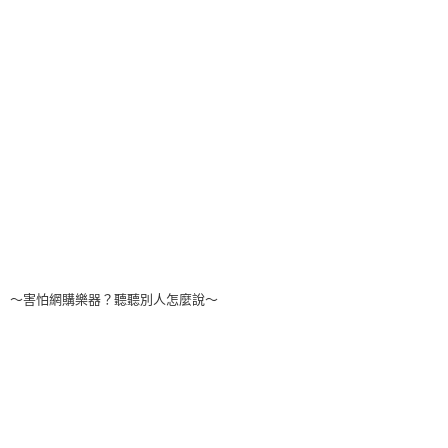
～害怕網購樂器？聽聽別人怎麼說～