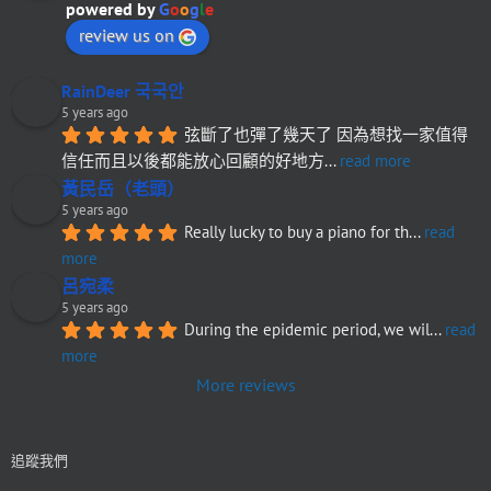
powered by
G
o
o
g
l
e
review us on
RainDeer 국국안
5 years ago
弦斷了也彈了幾天了 因為想找一家值得
信任而且以後都能放心回顧的好地方
... 
read more
黃民岳（老頭）
5 years ago
Really lucky to buy a piano for th
... 
read 
more
呂宛柔
5 years ago
During the epidemic period, we wil
... 
read 
more
More reviews
追蹤我們