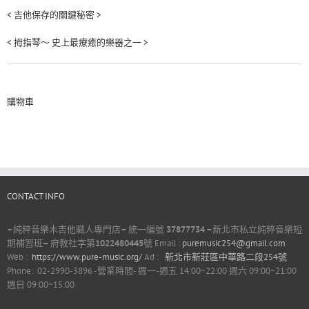
< 吉他保存的關鍵秘密 >
< 拇指琴～ 史上最療癒的樂器之一 >
購物車
CONTACT INFO
–
純粹音樂木吉他職人專門店
–
統一編號
37877734 –
新北市私立純粹音樂短
期補習班
–
府教社字第
1022480445
號 Email :
puremusic254@gmail.com
Web :
https://www.pure-music.org/
Ad :
新北市新莊區中華路二段254號
Phone: 02-2990-3896 -營業時間- 週一-週五 14:00~22:00 週六 09:00~21:00
週日 09:00~15:00