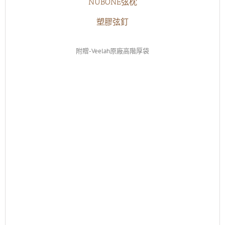
NUBONE弦枕
塑膠弦釘
附贈-Veelah原廠高階厚袋