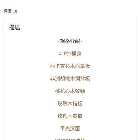
吉
評價 (0)
他
數
量
描述
-規格介紹-
41吋F桶身
西卡雲杉木面單板
非洲胡桃木側背板
桃花心木琴頸
玫瑰木指板
玫瑰木琴橋
平光漆面