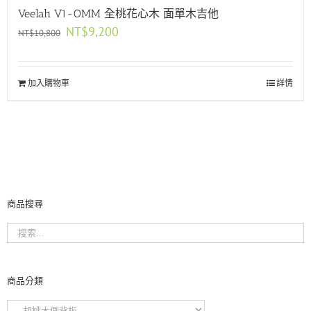
Veelah V1-OMM 全桃花心木 面單木吉他
原
目
NT$
9,200
NT$
10,800
始
前
價
價
格：
格：
加入購物車
NT$10,800。
NT$9,200。
詳情
商品搜尋
商品分類