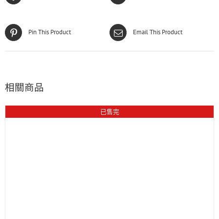
Pin This Product
Email This Product
相關商品
已售完