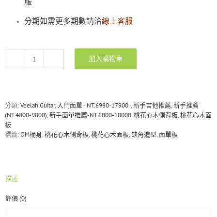
服
分期如需更多期數請洽
線上客服
加入購物車
Veelah
V1-
OMMC
全
桃
分類:
Veelah Guitar
,
入門面單 - NT.6980-17900 -
,
新手吉他推薦
,
新手推薦
花
(NT.4800-9800)
,
新手面單推薦-NT.6000-10000
,
桃花心木側背板
,
桃花心木面
心
板
木
標籤:
OM桶身
,
桃花心木側背板
,
桃花心木面板
,
缺角造型
,
面單板
面
單
民
謠
描述
吉
他
評價 (0)
數
量