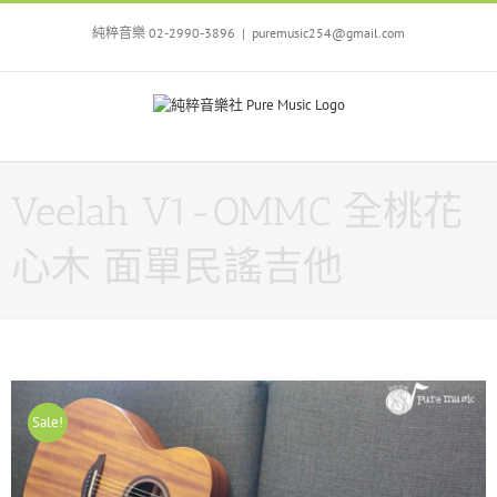
Skip
to
純粹音樂 02-2990-3896
|
puremusic254@gmail.com
content
Veelah V1-OMMC 全桃花
心木 面單民謠吉他
Sale!