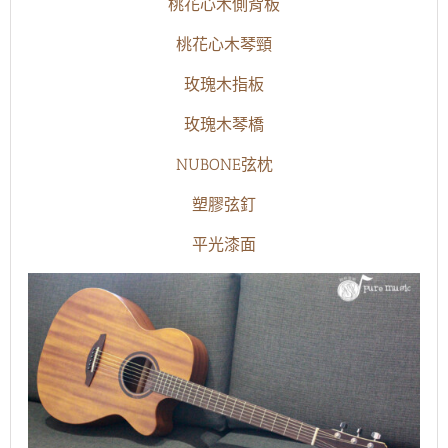
桃花心木側背板
桃花心木琴頸
玫瑰木指板
玫瑰木琴橋
NUBONE弦枕
塑膠弦釘
平光漆面