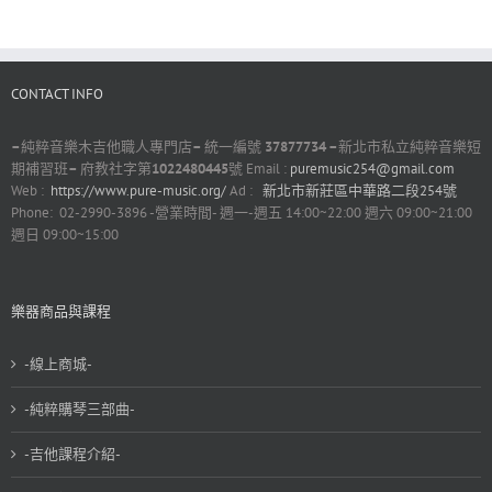
CONTACT INFO
–
純粹音樂木吉他職人專門店
–
統一編號
37877734 –
新北市私立純粹音樂短
期補習班
–
府教社字第
1022480445
號 Email :
puremusic254@gmail.com
Web :
https://www.pure-music.org/
Ad :
新北市新莊區中華路二段254號
Phone: 02-2990-3896 -營業時間- 週一-週五 14:00~22:00 週六 09:00~21:00
週日 09:00~15:00
樂器商品與課程
-線上商城-
-純粹購琴三部曲-
-吉他課程介紹-