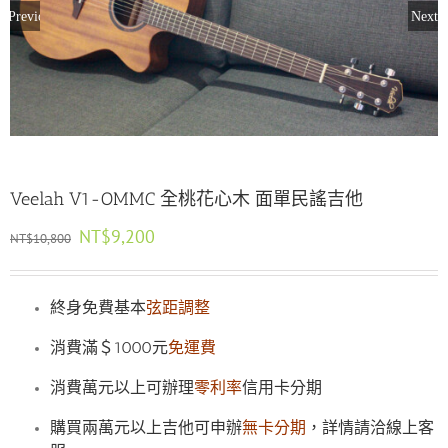
Previous
Next
Veelah V1-OMMC 全桃花心木 面單民謠吉他
原
目
NT$
9,200
NT$
10,800
始
前
價
價
格：
格：
終身免費基本
弦距調整
NT$10,800。
NT$9,200。
消費滿＄1000元
免運費
消費萬元以上可辦理
零利率
信用卡分期
購買兩萬元以上吉他可申辦
無卡分期
，詳情請洽線上客