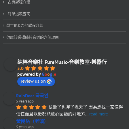
-古典課程介紹-
-訂單追蹤查詢-
學吉他&吉他課程介紹
你應該選擇純粹音樂的六個理由
純粹音樂社 PureMusic-音樂教室-樂器行
5.0
powered by
G
o
o
g
l
e
review us on
RainDeer 국국안
5 years ago
弦斷了也彈了幾天了 因為想找一家值得
信任而且以後都能放心回顧的好地方
... 
read more
黃民岳（老頭）
5 years ago