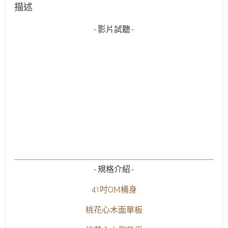
描述
-影片試聽-
-規格介紹-
41吋OM桶身
桃花心木面單板