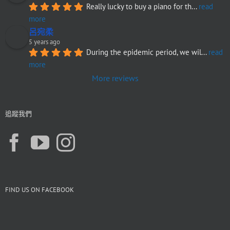
Really lucky to buy a piano for th
... 
read 
more
呂宛柔
5 years ago
During the epidemic period, we wil
... 
read 
more
More reviews
追蹤我們
FIND US ON FACEBOOK