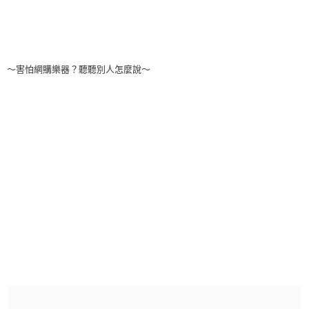
～害怕網購樂器？聽聽別人怎麼說～