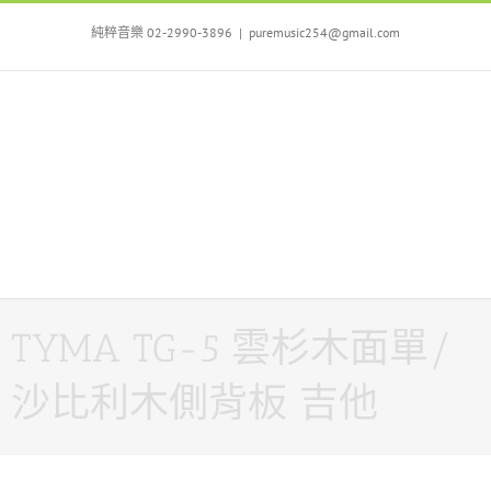
Skip
to
純粹音樂 02-2990-3896
|
puremusic254@gmail.com
content
TYMA TG-5 雲杉木面單/
沙比利木側背板 吉他