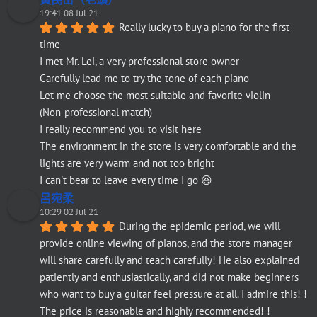
19:41 08 Jul 21
Really lucky to buy a piano for the first 
time
I met Mr. Lei, a very professional store owner
Carefully lead me to try the tone of each piano
Let me choose the most suitable and favorite violin
(Non-professional match)
I really recommend you to visit here
The environment in the store is very comfortable and the 
lights are very warm and not too bright
I can't bear to leave every time I go 😆
呂宛柔
10:29 02 Jul 21
During the epidemic period, we will 
provide online viewing of pianos, and the store manager 
will share carefully and teach carefully! He also explained 
patiently and enthusiastically, and did not make beginners 
who want to buy a guitar feel pressure at all. I admire this! ! 
The price is reasonable and highly recommended! !