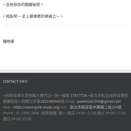
< 吉他保存的關鍵秘密 >
< 拇指琴～ 史上最療癒的樂器之一 >
購物車
CONTACT INFO
–
純粹音樂木吉他職人專門店
–
統一編號
37877734 –
新北市私立純粹音樂短
期補習班
–
府教社字第
1022480445
號 Email :
puremusic254@gmail.com
Web :
https://www.pure-music.org/
Ad :
新北市新莊區中華路二段254號
Phone: 02-2990-3896 -營業時間- 週一-週五 14:00~22:00 週六 09:00~21:00
週日 09:00~15:00