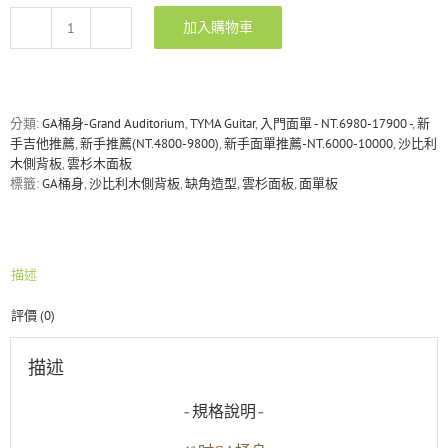
加入購物車
TYMA
TG-
5
雲
杉
分類:
GA桶身-Grand Auditorium
,
TYMA Guitar
,
入門面單 - NT.6980-17900 -
,
新
木
手吉他推薦
,
新手推薦(NT.4800-9800)
,
新手面單推薦-NT.6000-10000
,
沙比利
面
木側背板
,
雲杉木面板
單/
標籤:
GA桶身
,
沙比利木側背板
,
缺角造型
,
雲杉面板
,
面單板
沙
比
利
木
描述
側
背
評價 (0)
板
吉
他
描述
數
量
-規格說明-