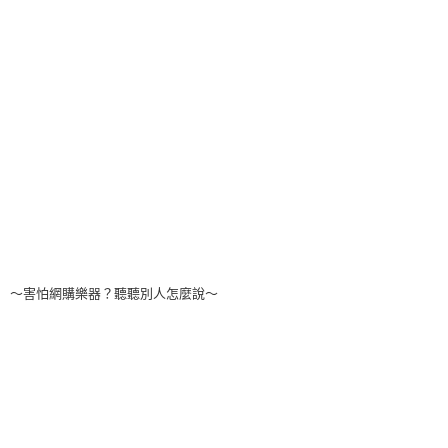
～害怕網購樂器？聽聽別人怎麼說～