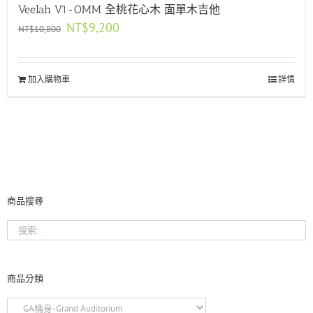
Veelah V1-OMM 全桃花心木 面單木吉他
原
目
NT$
9,200
NT$
10,800
始
前
價
價
格：
格：
加入購物車
NT$10,800。
NT$9,200。
詳情
商品搜尋
商品分類