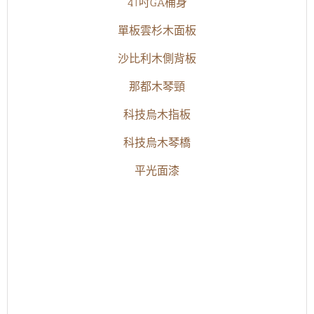
41吋GA桶身
單板雲杉木面板
沙比利木側背板
那都木琴頸
科技烏木指板
科技烏木琴橋
平光面漆