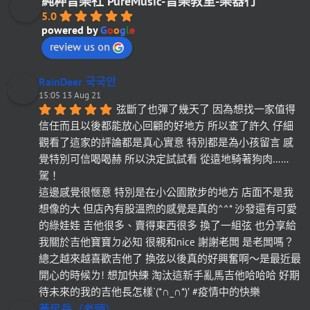
純粹音樂社 PureMusic-音樂教室-樂器行
5.0
powered by
G
o
o
g
l
e
review us on
RainDeer 국국안
15:05 13 Aug 21
弦斷了也彈了幾天了 因為想找一家值得
信任而且以後都能放心回顧的好地方 所以查了許久 仔細
觀看了這家的評論都是真心實意 特別都是為小孩留言 感
覺特別可信喝喝赫 所以決定試試看 從遠地騎著狗肉……
駕！
這邊感覺很愜意 特別是在小公園散步的地方 店面不是我
想像的大 但店內有股溫煦的感覺是真的^^* 沙發還有可愛
的綠娃娃 吉他很多、賣得東西很多 換了一組弦 也分享給
我關於吉他寶寶ㄉ必知 很親和nice 謝謝老闆 是老闆嗎？
總之越來越喜歡吉他了 換弦以後真的好興奮啊～是最近最
開心的時候ㄌ! 想加快練 淘汰這新手亂馬吉他哈哈哈 好期
待未來的我的吉他長怎樣`(*∩_∩*)′ #疫情中的快樂
黃民岳（老頭）