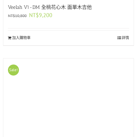
Veelah V1-DM 全桃花心木 面單木吉他
原
目
NT$
9,200
NT$
10,800
始
前
價
價
格：
格：
加入購物車
NT$10,800。
NT$9,200。
詳情
Sale!