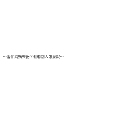
～害怕網購樂器？聽聽別人怎麼說～