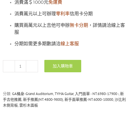
消費滿＄1000元
免運費
消費萬元以上可辦理
零利率
信用卡分期
購買兩萬元以上吉他可申辦
無卡分期
，詳情請洽線上客
服
分期如需更多期數請洽
線上客服
加入購物車
TYMA
TG-
5
BRS
雲
分類:
GA桶身-Grand Auditorium
,
TYMA Guitar
,
入門面單 - NT.6980-17900 -
,
新
杉
手吉他推薦
,
新手推薦(NT.4800-9800)
,
新手面單推薦-NT.6000-10000
,
沙比利
木
木側背板
,
雲杉木面板
面
單/
沙
比