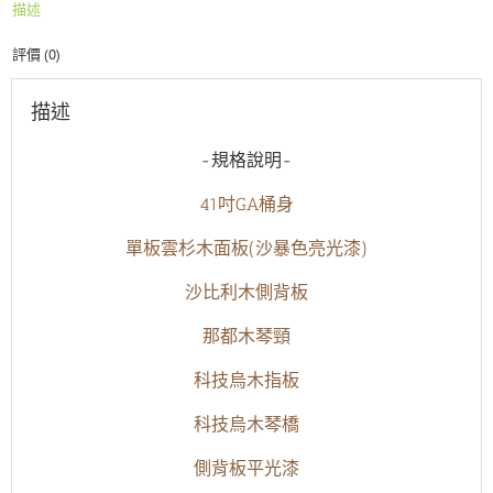
描述
利
木
評價 (0)
側
背
板
描述
吉
他
-規格說明-
沙
暴
41吋GA桶身
色
數
單板雲杉木面板(沙暴色亮光漆)
量
沙比利木側背板
那都木琴頸
科技烏木指板
科技烏木琴橋
側背板平光漆