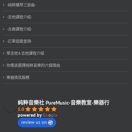
-純粹購琴三部曲-
-吉他課程介紹-
-古典課程介紹-
-訂單追蹤查詢-
學吉他&吉他課程介紹
你應該選擇純粹音樂的六個理由
樂器換弦服務
純粹音樂社 PureMusic-音樂教室-樂器行
5.0
powered by
G
o
o
g
l
e
review us on