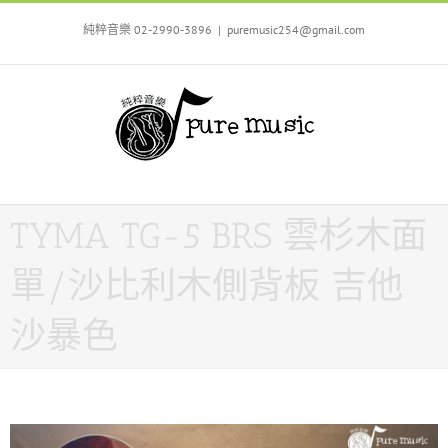
Skip
to
純粹音樂 02-2990-3896
|
puremusic254@gmail.com
content
TYMA TG-5 BRS 雲杉木面
單/沙比利木側背板 吉他
沙暴色