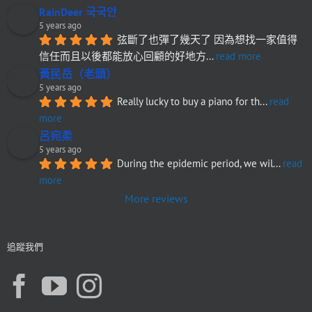
RainDeer 국국안
5 years ago
弦斷了也彈了幾天了 因為想找一家值得
信任而且以後都能放心回顧的好地方
... 
read more
黃民岳（老頭）
5 years ago
Really lucky to buy a piano for th
... 
read 
more
呂宛柔
5 years ago
During the epidemic period, we wil
... 
read 
more
More reviews
追蹤我們