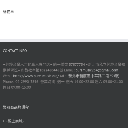
購物車
CONTACT INFO
–
純粹音樂木吉他職人專門店
–
統一編號
37877734 –
新北市私立純粹音樂短
期補習班
–
府教社字第
1022480445
號 Email :
puremusic254@gmail.com
Web :
https://www.pure-music.org/
Ad :
新北市新莊區中華路二段254號
Phone: 02-2990-3896 -營業時間- 週一-週五 14:00~22:00 週六 09:00~21:00
週日 09:00~15:00
樂器商品與課程
-線上商城-