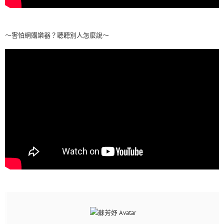
～害怕網購樂器？聽聽別人怎麼說～