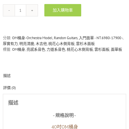
加入購物車
Randon
AS-
M
＋
Pro
分類:
OM桶身-Orchestra Model
,
Randon Guitars
,
入門面單 - NT.6980-17900 -
,
雲
厚實有力
,
明亮清脆
,
木吉他
,
桃花心木側背板
,
雲杉木面板
杉
標籤:
OM桶身
,
亮感系音色
,
力道系音色
,
桃花心木側背板
,
雲杉面板
,
面單板
木
面
單/
虎
描述
紋
桃
花
評價 (0)
心
木
描述
吉
他
-規格說明-
數
量
40吋OM桶身