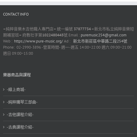
CONTACT INFO
–
純粹音樂木吉他職人專門店
–
統一編號
37877734 –
新北市私立純粹音樂短
期補習班
–
府教社字第
1022480445
號 Email :
puremusic254@gmail.com
Web :
https://www.pure-music.org/
Ad :
新北市新莊區中華路二段254號
Phone: 02-2990-3896 -營業時間- 週一-週五 14:00~22:00 週六 09:00~21:00
週日 09:00~15:00
樂器商品與課程
-線上商城-
-純粹購琴三部曲-
-吉他課程介紹-
-古典課程介紹-