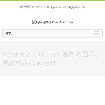
Skip
to
純粹音樂 02-2990-3896
|
puremusic254@gmail.com
content
轉至...
Randon AS-M＋Pro 雲杉木面單/
虎紋桃花心木 吉他