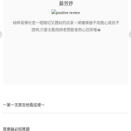
蘇芳妤
純粹音樂社是一間親切又體貼的店家。網購樂器不用擔心資訊不
透明,只要主動詢問老闆都會熱心回答喔�
～第一次買吉他看這裡～
買樂器必知導讀