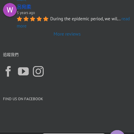
呂宛柔
5 years ago
During the epidemic period, we wil
... 
read 
more
More reviews
追蹤我們
FIND US ON FACEBOOK