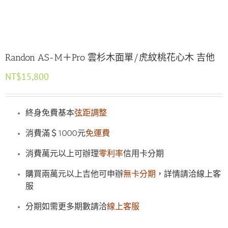
Randon AS-M＋Pro 雲杉木面單/虎紋桃花心木 吉他
NT$
15,800
終身免費基本
弦距調整
消費滿＄1000元
免運費
消費萬元以上可辦理
零利率
信用卡分期
購買兩萬元以上吉他可申辦
無卡分期
，詳情請洽線上客
服
分期如需更多期數請洽
線上客服