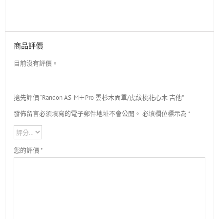
商品評價
目前沒有評價。
搶先評價 “Randon AS-M＋Pro 雲杉木面單/虎紋桃花心木 吉他”
發佈留言必須填寫的電子郵件地址不會公開。
必填欄位標示為
*
您的評價
*