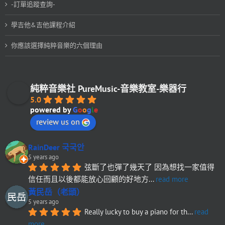
-訂單追蹤查詢-
學吉他&吉他課程介紹
你應該選擇純粹音樂的六個理由
純粹音樂社 PureMusic-音樂教室-樂器行
5.0
powered by
G
o
o
g
l
e
review us on
RainDeer 국국안
5 years ago
弦斷了也彈了幾天了 因為想找一家值得
信任而且以後都能放心回顧的好地方
... 
read more
黃民岳（老頭）
5 years ago
Really lucky to buy a piano for th
... 
read 
more