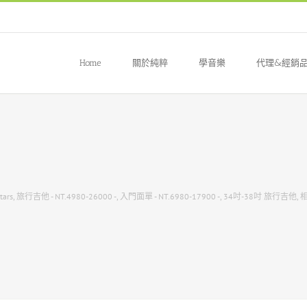
Home
關於純粹
學音樂
代理&經銷
tars
,
旅行吉他 - NT.4980-26000 -
,
入門面單 - NT.6980-17900 -
,
34吋-38吋 旅行吉他
,