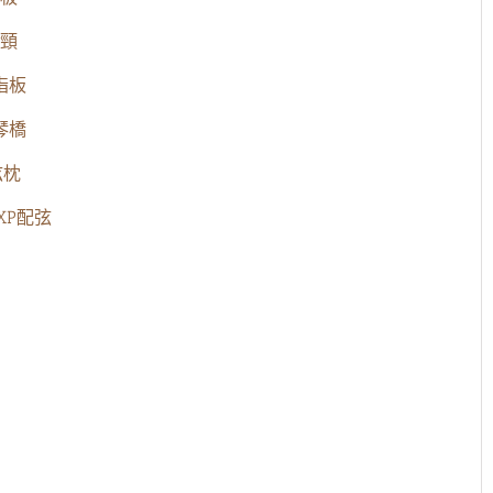
頸
指板
琴橋
弦枕
EXP配弦