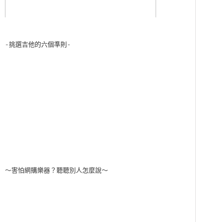
-挑選吉他的六個準則-
～害怕網購樂器？聽聽別人怎麼說～