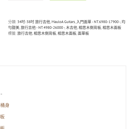
MG-
3604
36
吋
分類:
34吋-38吋 旅行吉他
,
MauloA Guitars
,
入門面單 - NT.6980-17900 -
,
均
全
勻甜美
,
旅行吉他 - NT.4980-26000 -
,
木吉他
,
相思木側背板
,
相思木面板
相
標籤:
旅行吉他
,
相思木側背板
,
相思木面板
,
面單板
思
木
面
單
旅
行
吉
他
數
量
-
他桶身
板
板