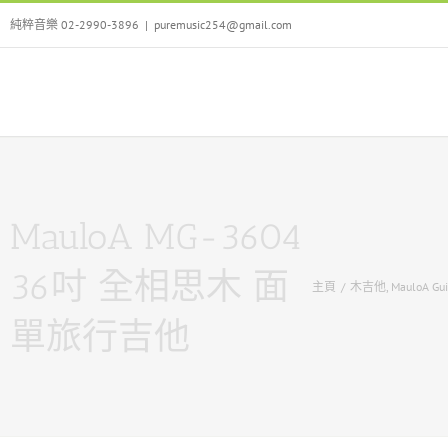
Skip
純粹音樂 02-2990-3896
|
puremusic254@gmail.com
to
content
MauloA MG-3604
36吋 全相思木 面
主頁
/
木吉他
,
MauloA Gui
單旅行吉他