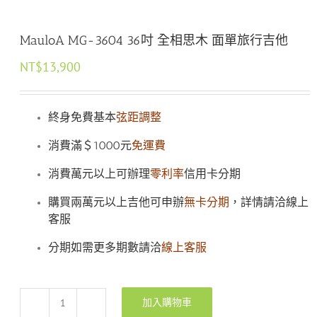
MauloA MG-3604 36吋 全相思木 面單旅行吉他
NT$
13,900
終身免費基本
弦距調整
消費滿＄1000元
免運費
消費萬元以上可辦理
零利率
信用卡分期
購買兩萬元以上吉他可申辦
無卡分期
，詳情請洽線上
客服
分期如需更多期數請洽
線上客服
加入購物車
MauloA