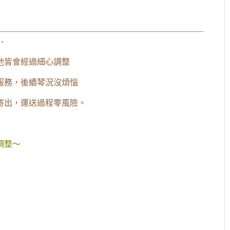
-
他皆會經過細心調整
服務，後續琴況沒煩惱
寄出，運送過程零風險。
調整～