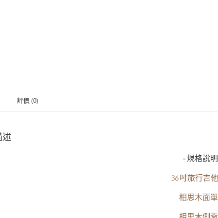
評價 (0)
描述
-規格說明
36吋旅行吉
相思木面單
相思木側背