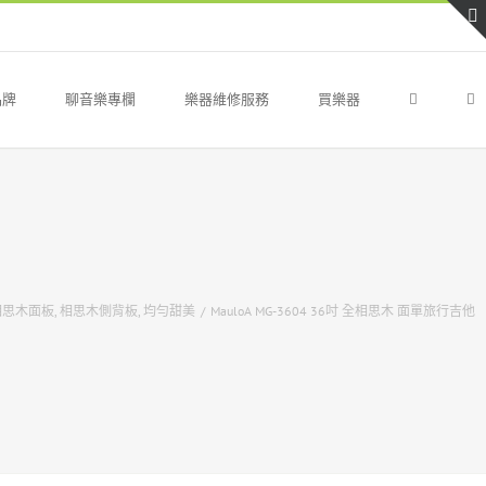
品牌
聊音樂專欄
樂器維修服務
買樂器
相思木面板
,
相思木側背板
,
均勻甜美
/
MauloA MG-3604 36吋 全相思木 面單旅行吉他