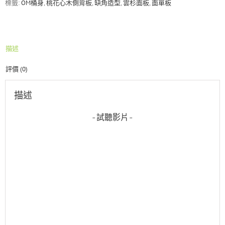
標籤:
OM桶身
,
桃花心木側背板
,
缺角造型
,
雲杉面板
,
面單板
花
心
木
側
描述
背
板
評價 (0)
面
單
板
描述
民
謠
-試聽影片-
吉
他
數
量