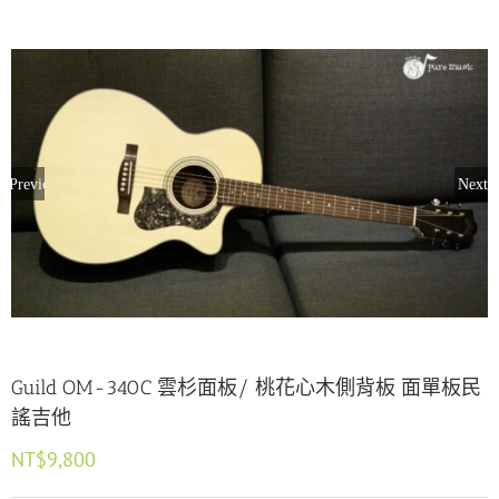
Previous
Next
Guild OM-340C 雲杉面板/ 桃花心木側背板 面單板民
謠吉他
NT$
9,800