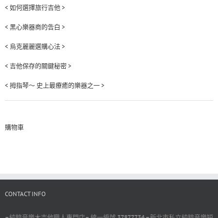
< 如何選擇旅行吉他 >
< 黑心樂器商的告白 >
< 烏克麗麗選購心法 >
< 吉他保存的關鍵秘密 >
< 拇指琴～ 史上最療癒的樂器之一 >
購物車
CONTACT INFO
–
純粹音樂木吉他職人專門店
–
統一編號
37877734 –
新北市私立純粹音樂短