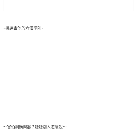
-挑選吉他的六個準則-
～害怕網購樂器？聽聽別人怎麼說～