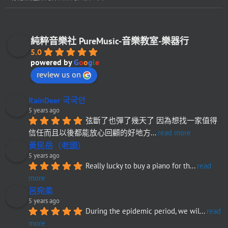
純粹音樂社 PureMusic-音樂教室-樂器行
5.0
powered by
G
o
o
g
l
e
review us on
RainDeer 국국안
5 years ago
弦斷了也彈了幾天了 因為想找一家值得
信任而且以後都能放心回顧的好地方
... 
read more
黃民岳（老頭）
5 years ago
Really lucky to buy a piano for th
... 
read 
more
呂宛柔
5 years ago
During the epidemic period, we wil
... 
read 
more