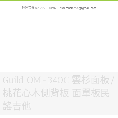
Skip
to
純粹音樂 02-2990-3896
|
puremusic254@gmail.com
content
Guild OM-340C 雲杉面板/
桃花心木側背板 面單板民
謠吉他