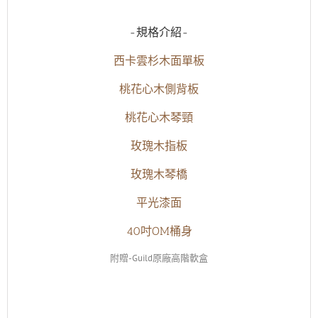
-規格介紹-
西卡雲杉木面單板
桃花心木
側背板
桃花心木
琴頸
玫瑰木指板
玫瑰木琴橋
平光漆面
40吋OM桶身
附贈-Guild原廠高階軟盒