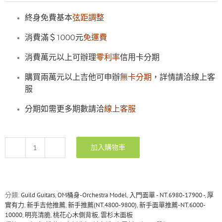
終身免費基本
弦距調整
消費滿＄1000元
免運費
消費萬元以上可辦理
零利率
信用卡分期
購買兩萬元以上吉他可申辦
無卡分期
，詳情請洽線上客
服
分期如需更多期數請洽
線上客服
加入購物車
Guild
OM-
340C
雲
杉
分類:
Guild Guitars
,
OM桶身-Orchestra Model
,
入門面單 - NT.6980-17900 -
,
厚
面
實有力
,
新手吉他推薦
,
新手推薦(NT.4800-9800)
,
新手面單推薦-NT.6000-
板/
10000
,
明亮清脆
,
桃花心木側背板
,
雲杉木面板
桃