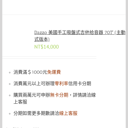
Dazzo 美國手工吸盤式吉他拾音器 70T′ (主動
式版本)
NT$
14,000
消費滿＄1000元
免運費
消費萬元以上可辦理
零利率
信用卡分期
購買兩萬元可申辦
無卡分期
，詳情請洽線
上客服
分期如需更多期數請洽
線上客服