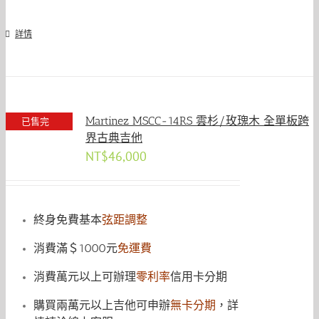
詳情
Martinez MSCC-14RS 雲杉/玫瑰木 全單板跨
已售完
界古典吉他
NT$
46,000
終身免費基本
弦距調整
消費滿＄1000元
免運費
消費萬元以上可辦理
零利率
信用卡分期
購買兩萬元以上吉他可申辦
無卡分期
，詳