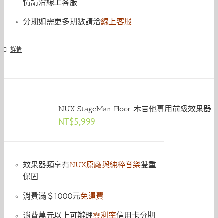
情請洽線上客服
分期如需更多期數請洽
線上客服
詳情
NUX StageMan Floor 木吉他專用前級效果器
NT$
5,999
效果器類享有
NUX原廠與純粹音樂
雙重
保固
消費滿＄1000元
免運費
消費萬元以上可辦理
零利率
信用卡分期