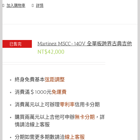
加入購物車
詳情
Martinez MSCC-14OV 全單板跨界古典吉他
已售完
NT$
42,000
終身免費基本
弦距調整
消費滿＄1000元
免運費
消費萬元以上可辦理
零利率
信用卡分期
購買兩萬元以上吉他可申辦
無卡分期
，詳
情請洽線上客服
分期如需更多期數請洽
線上客服