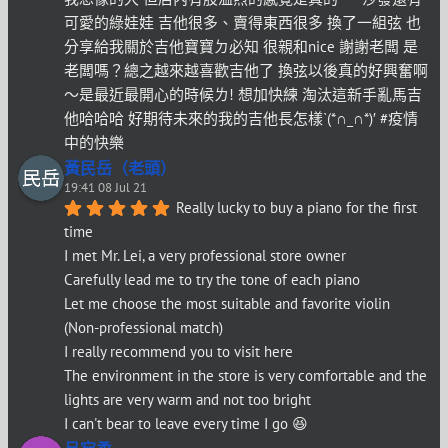
可愛的綠娃娃 吉他很多、賣得東西很多 換了一組弦 也
分享給我關於吉他寶寶ㄉ必知 很親和nice 謝謝老闆 是
老闆嗎？總之越來越喜歡吉他了 換弦以後真的好興奮啊
～是最近最開心的時候ㄌ! 想加快練 淘汰這新手亂馬吉
他哈哈哈 好期待未來的我的吉他長怎樣`(*∩_∩*)′ #疫情
中的快樂
黃民岳（老頭）
19:41 08 Jul 21
Really lucky to buy a piano for the first 
time
I met Mr. Lei, a very professional store owner
Carefully lead me to try the tone of each piano
Let me choose the most suitable and favorite violin
(Non-professional match)
I really recommend you to visit here
The environment in the store is very comfortable and the 
lights are very warm and not too bright
I can't bear to leave every time I go 😆