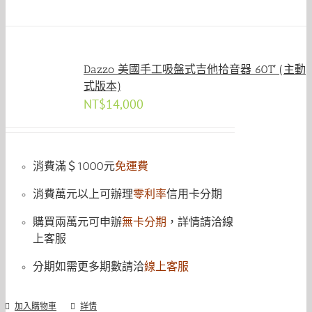
Dazzo 美國手工吸盤式吉他拾音器 60T′ (主動
式版本)
NT$
14,000
消費滿＄1000元
免運費
消費萬元以上可辦理
零利率
信用卡分期
購買兩萬元可申辦
無卡分期
，詳情請洽線
上客服
分期如需更多期數請洽
線上客服
加入購物車
詳情