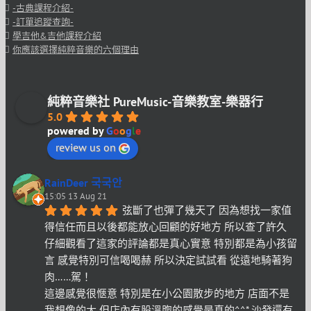
-古典課程介紹-
-訂單追蹤查詢-
學吉他&吉他課程介紹
你應該選擇純粹音樂的六個理由
純粹音樂社 PureMusic-音樂教室-樂器行
5.0
powered by
G
o
o
g
l
e
review us on
RainDeer 국국안
15:05 13 Aug 21
弦斷了也彈了幾天了 因為想找一家值
得信任而且以後都能放心回顧的好地方 所以查了許久 
仔細觀看了這家的評論都是真心實意 特別都是為小孩留
言 感覺特別可信喝喝赫 所以決定試試看 從遠地騎著狗
肉……駕！
這邊感覺很愜意 特別是在小公園散步的地方 店面不是
我想像的大 但店內有股溫煦的感覺是真的^^* 沙發還有