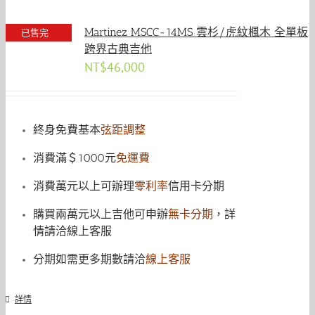
Martinez MSCC-14MS 雲杉/虎紋楓木 全單板
已售完
跨界古典吉他
NT$
46,000
終身免費基本
弦距調整
消費滿＄1000元
免運費
消費萬元以上可辦理
零利率
信用卡分期
購買兩萬元以上吉他可申辦
無卡分期
，詳
情請洽線上客服
分期如需更多期數請洽
線上客服
詳情