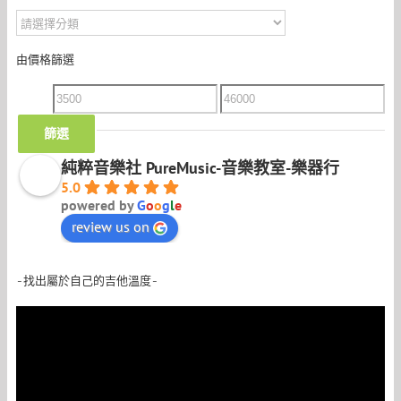
由價格篩選
最
最
低
高
價
價
篩選
格
格
純粹音樂社 PureMusic-音樂教室-樂器行
5.0
powered by
G
o
o
g
l
e
review us on
-找出屬於自己的吉他溫度-