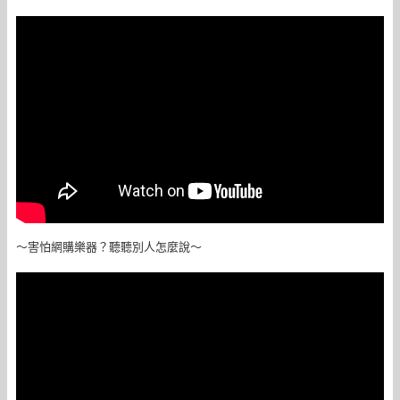
～害怕網購樂器？聽聽別人怎麼說～