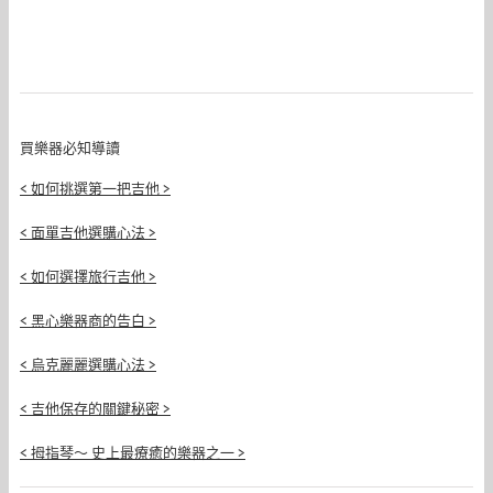
買樂器必知導讀
< 如何挑選第一把吉他 >
< 面單吉他選購心法 >
< 如何選擇旅行吉他 >
< 黑心樂器商的告白 >
< 烏克麗麗選購心法 >
< 吉他保存的關鍵秘密 >
< 拇指琴～ 史上最療癒的樂器之一 >