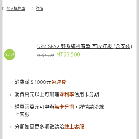
加入購物車
詳情
LSM SPA2 雙系統拾音器 可收打板 (含安裝)
原
目
NT$
3,500
Sale!
NT$
4,500
始
前
價
價
格：
格：
NT$4,500。
NT$3,500。
消費滿＄1000元
免運費
消費萬元以上可辦理
零利率
信用卡分期
購買兩萬元可申辦
無卡分期
，詳情請洽線
上客服
分期如需更多期數請洽
線上客服