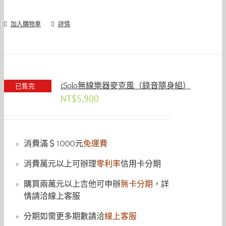
加入購物車
詳情
iSolo無線樂器麥克風（錄音隨身組）
已售完
NT$
5,900
消費滿＄1000元
免運費
消費萬元以上可辦理
零利率
信用卡分期
購買兩萬元以上吉他可申辦
無卡分期
，詳
情請洽線上客服
分期如需更多期數請洽
線上客服