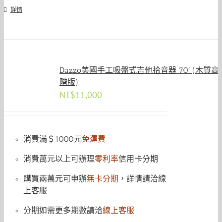
詳情
Dazzo美國手工吸盤式吉他拾音器 70′ (木質高
階版)
NT$
11,000
消費滿＄1000元
免運費
消費萬元以上可辦理
零利率
信用卡分期
購買兩萬元可申辦
無卡分期
，詳情請洽線
上客服
分期如需更多期數請洽
線上客服