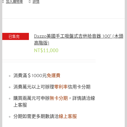
加入購物車
詳情
Dazzo美國手工吸盤式吉他拾音器 100′ (木頭
已售完
高階版)
NT$
11,000
消費滿＄1000元
免運費
消費萬元以上可辦理
零利率
信用卡分期
購買兩萬元可申辦
無卡分期
，詳情請洽線
上客服
分期如需更多期數請洽
線上客服