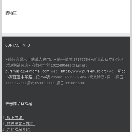
購物車
CONTACT INFO
–
純粹音樂木吉他職人專門店
–
統一編號
37877734 –
新北市私立純粹音
樂短期補習班
–
府教社字第
1022480445
號 Email :
puremusic254@gmail.com
Web :
https://www.pure-music.org/
Ad :
新北
市新莊區中華路二段254號
Phone: 02-2990-3896 -營業時間- 週一-週五
14:00~22:00 週六 09:00~21:00 週日 09:00~15:00
樂器商品與課程
-線上商城-
-純粹購琴三部曲-
-吉他課程介紹-