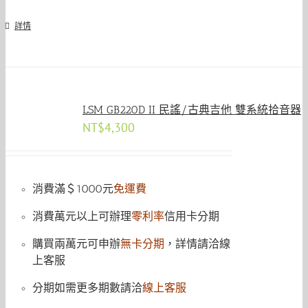
詳情
LSM GB220D II 民謠/古典吉他 雙系統拾音器
NT$
4,300
消費滿＄1000元
免運費
消費萬元以上可辦理
零利率
信用卡分期
購買兩萬元可申辦
無卡分期
，詳情請洽線
上客服
分期如需更多期數請洽
線上客服