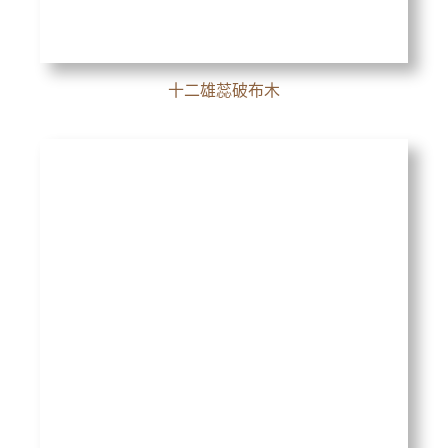
十二雄蕊破布木