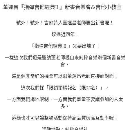
董運昌『指彈吉他經典II 』新書音樂會&吉他小教室
號外！號外！吉他詩人董運昌老師要出新書囉！
睽違近四年……
「指彈吉他經典 II 」又要出爐了！
一樣這次我們還是邀請董老師親自來純粹音樂辦個新書音樂
會，
這是個非常好的機會可以跟董運昌老師直接面對面！
這次我們採「限額預購報名（限25名）」，
一方面我們場地限制，一方面我們盡量不要讓參加的人太
多，
這樣也才可以讓整場活動保持高品質與高互動率喔！
活動地點：純粹音樂社