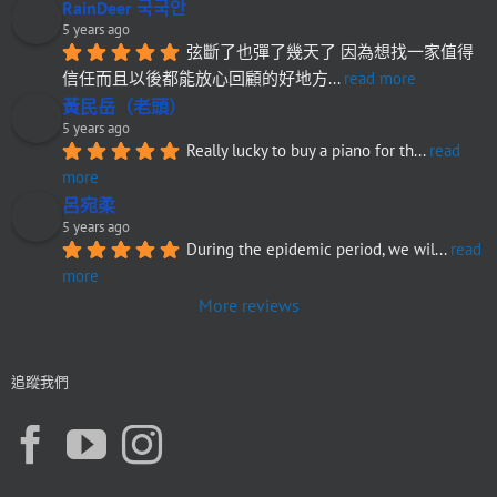
RainDeer 국국안
5 years ago
弦斷了也彈了幾天了 因為想找一家值得
信任而且以後都能放心回顧的好地方
... 
read more
黃民岳（老頭）
5 years ago
Really lucky to buy a piano for th
... 
read 
more
呂宛柔
5 years ago
During the epidemic period, we wil
... 
read 
more
More reviews
追蹤我們