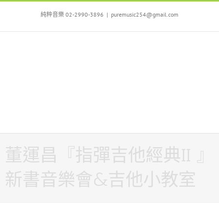
Skip
to
純粹音樂 02-2990-3896
|
puremusic254@gmail.com
content
董運昌『指彈吉他經典II 』
新書音樂會&吉他小教室