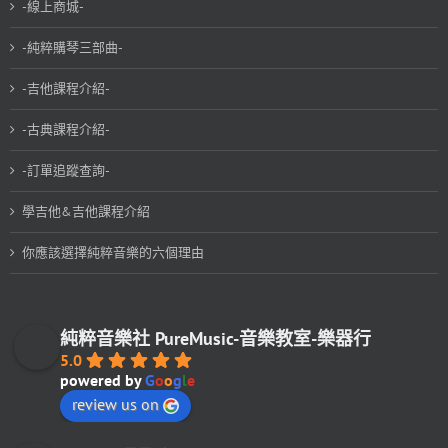
-線上商城-
-純粹購琴三部曲-
-吉他課程介紹-
-古典課程介紹-
-訂單追蹤查詢-
學吉他&吉他課程介紹
你應該選擇純粹音樂的六個理由
純粹音樂社 PureMusic-音樂教室-樂器行
5.0
powered by
G
o
o
g
l
e
review us on