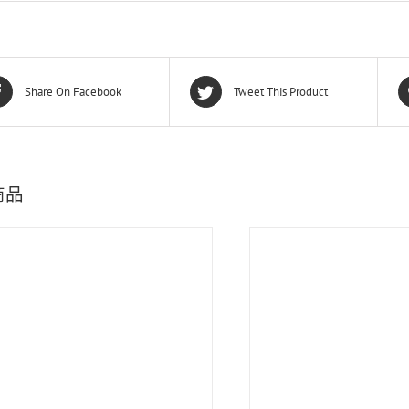
Share On Facebook
Tweet This Product
商品
蘇芳妤
徽你莫屬
間親切又體貼的店家。網
老闆非常用心的保養琴以及會告訴很多小
資訊不透明,只要主動詢問
細節，服務很棒！之後也會考慮在這裡買
會熱心回答喔�
琴👏👏👏