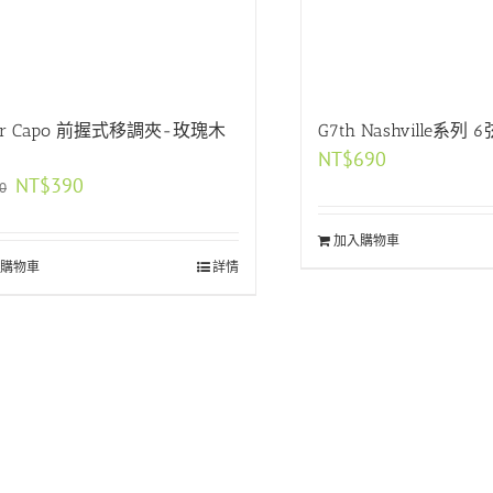
tar Capo 前握式移調夾-玫瑰木
G7th Nashville系列
NT$
690
原
目
NT$
390
0
始
前
價
價
加入購物車
格：
格：
購物車
NT$490。
NT$390。
詳情