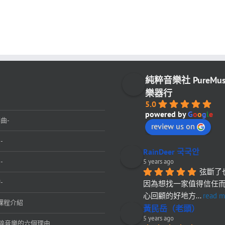
純粹音樂社 PureMu
樂器行
5.0
powered by
G
o
o
g
l
e
曲-
review us on
-
RainDeer 국국안
-
5 years ago
弦斷了
-
因為想找一家值得信任
心回顧的好地方
... 
read m
課程介紹
黃民岳（老頭）
5 years ago
粹音樂的六個理由