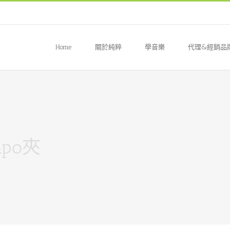
Home
關於純粹
學音樂
代理&經銷品
apo夾