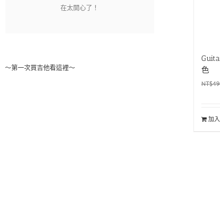
Gui
～第一次買吉他看這裡～
色
NT$
49
加入