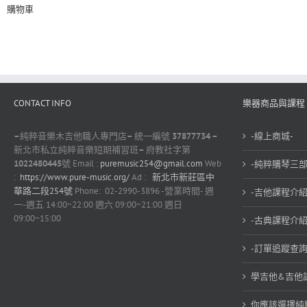
購物車
CONTACT INFO
樂器商品與課程
–
純粹音樂木吉他職人專門店
–
統一編號
37877734 –
-線上商城-
新北市私立純粹音樂短期補習班
–
府教社字第
1022480445
號 Email :
puremusic254@gmail.com
Web
-純粹購琴三部
:
https://www.pure-music.org/
Ad :
新北市新莊區中
華路二段254號
Phone: 02-2990-3896 -營業時間- 週
-吉他課程介紹
一-週五 14:00~22:00 週六 09:00~21:00 週日
09:00~15:00
-古典課程介紹
-訂單追蹤查詢
學吉他&吉他
你應該選擇純