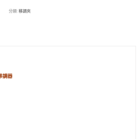
單
綁
分類:
移調夾
式
移
調
夾
Capo
夾
數
量
移調器