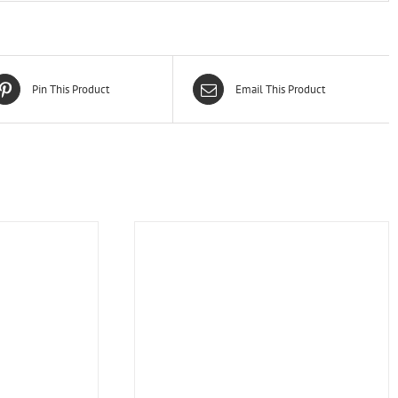
Pin This Product
Email This Product
林季湘
第一次買樂器可以感受到老闆的專業跟真
服務超好 在
誠推薦到適合我們的樂器