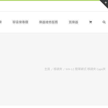
牌
聊音樂專欄
樂器維修服務
買樂器
主頁
/
移調夾
/
WN-12 簡單綁式 移調夾 Capo夾