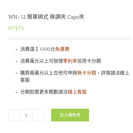
WN-12 簡單綁式 移調夾 Capo夾
NT$
70
消費滿＄1000元
免運費
消費萬元以上可辦理
零利率
信用卡分期
購買兩萬元以上吉他可申辦
無卡分期
，詳情請洽線上
客服
分期如需更多期數請洽
線上客服
加入購物車
WN-
12
簡