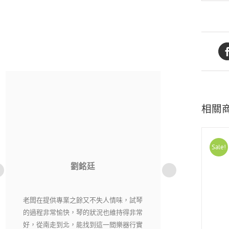
相關
Sale!
洪貫傑
老闆相當用心，每一把琴都經過細心挑選
純粹音樂社是一
又嚴格把關，現場琴各有各的特色，在這
購樂器不用擔心
裡絕對能找到自己適合有喜愛的琴。
老闆都