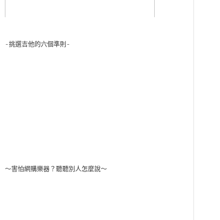
-挑選吉他的六個準則-
～害怕網購樂器？聽聽別人怎麼說～