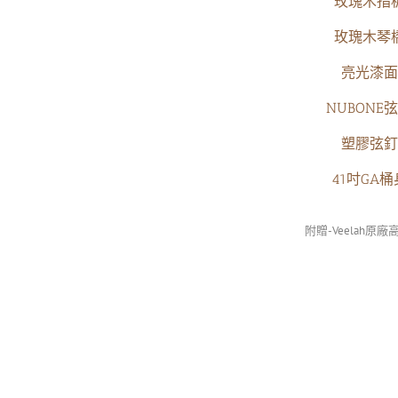
玫瑰木指
玫瑰木琴
亮光漆面
NUBONE
塑膠弦釘
41吋GA桶
附贈-Veelah原