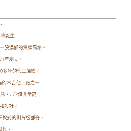
-
h品牌誕生
多了一股濃郁的質樸風格。
971年創立，
0多年的代工經驗，
一指的木吉他工廠之一
推薦，C/P值非常高！
色和設計，
單款式的側背板部分，
製作，