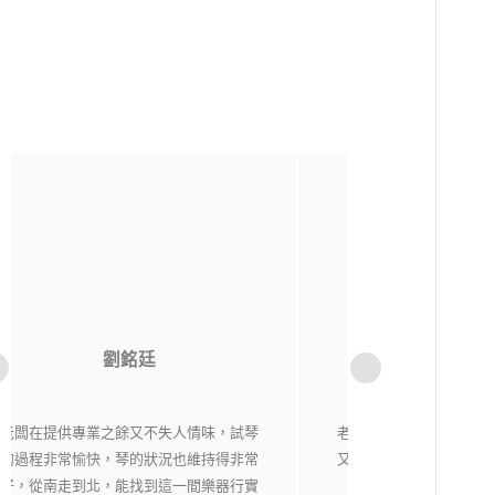
洪貫傑
老闆相當用心，每一把琴都經過細心挑選
純粹音樂社是一
又嚴格把關，現場琴各有各的特色，在這
購樂器不用擔心資
裡絕對能找到自己適合有喜愛的琴。
老闆都