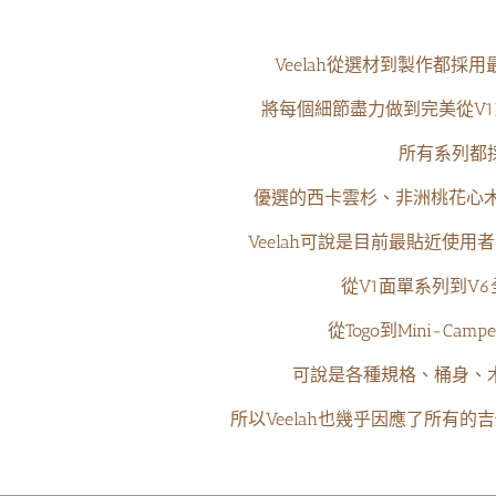
Veelah從選材到製作都採
將每個細節盡力做到完美從V1
所有系列都
優選的西卡雲杉、非洲桃花心木
Veelah可說是目前最貼近使
從V1面單系列到V
從Togo到Mini-Ca
可說是各種規格、桶身、
所以Veelah也幾乎因應了所有