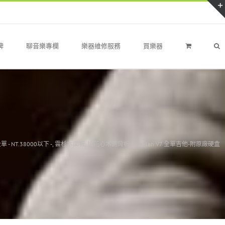
牌
聊音樂專欄
樂器維修服務
買樂器
- NT.38000以下 -
,
雲杉木面板
,
桃花心木側背板
/
Veelah V7 全單吉他-附原廠硬盒