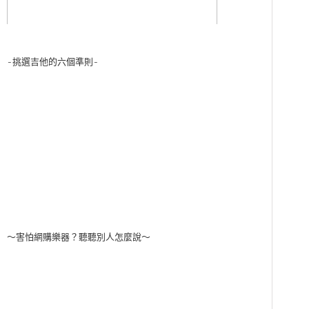
-挑選吉他的六個準則-
～害怕網購樂器？聽聽別人怎麼說～