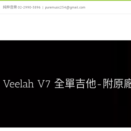
Skip
純粹音樂 02-2990-3896
|
puremusic254@gmail.com
to
content
Veelah V7 全單吉他-附