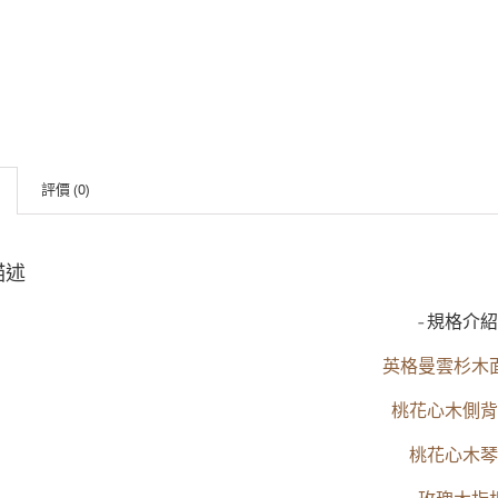
評價 (0)
描述
-規格介紹
英格曼雲杉木
桃花心木側背
桃花心木琴