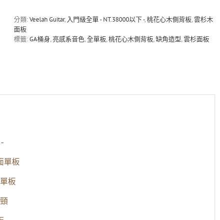
全
單
分類:
Veelah Guitar
,
入門級全單 - NT.38000以下 -
,
桃花心木側背板
,
雲杉木
吉
面板
他-
標籤:
GA桶身
,
亮感系音色
,
全單板
,
桃花心木側背板
,
缺角造型
,
雲杉面板
附
原
廠
硬
盒
數
量
-
面單板
單板
頸