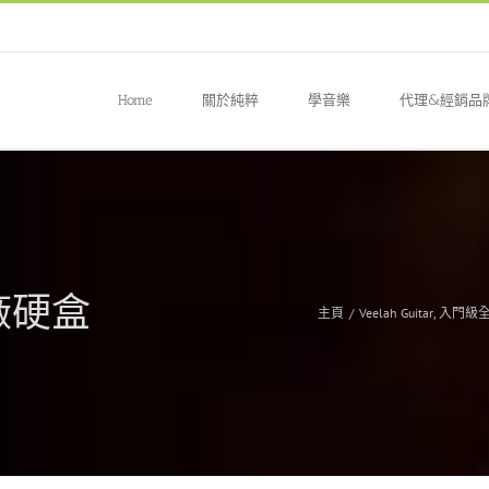
Home
關於純粹
學音樂
代理&經銷品
原廠硬盒
主頁
/
Veelah Guitar
,
入門級全單 