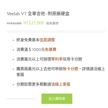
Veelah V7 全單吉他-附原廠硬盒
原
目
NT$
25,000
NT$
30,000
尚有庫存
始
前
價
價
格：
格：
終身免費基本
弦距調整
NT$30,000。
NT$25,000。
消費滿＄1000元
免運費
消費萬元以上可辦理
零利率
信用卡分期
購買兩萬元以上吉他可申辦
無卡分期
，詳情請洽線上
客服
分期如需更多期數請洽
線上客服
加入購物車
Veelah
V7