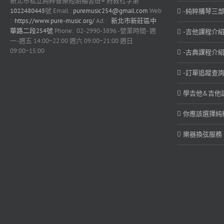
新北市私立純粹音樂短期補習班
–
府教社字第
1022480445
號 Email :
puremusic254@gmail.com
Web
-純粹購琴三部
:
https://www.pure-music.org/
Ad :
新北市新莊區中
華路二段254號
Phone: 02-2990-3896 -營業時間- 週
-吉他課程介紹
一-週五 14:00~22:00 週六 09:00~21:00 週日
09:00~15:00
-古典課程介紹
-訂單追蹤查詢
學吉他&吉他
你應該選擇純
樂器換弦服務