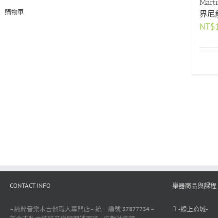
Mar
購物車
界尼
NT$
CONTACT INFO
樂器商品與課程
–
純粹音樂木吉他職人專門店
–
統一編號
37877734 –
-線上商城-