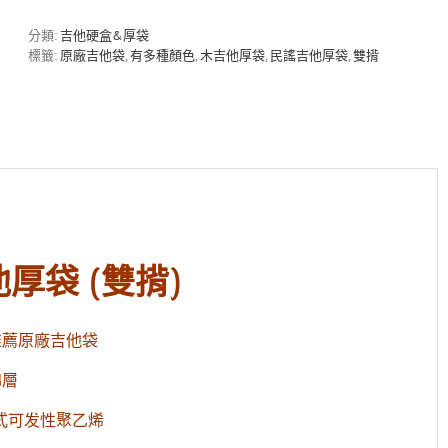
廠
吉
分類:
吉他硬盒&厚袋
他
標籤:
原廠吉他袋
,
有多種顏色
,
木吉他厚袋
,
民謠吉他厚袋
,
雙揹
厚
袋
甜
美
粉
數
量
厚袋 (雙揹)
M 推薦原廠吉他袋
棉層
充式可发性聚乙烯