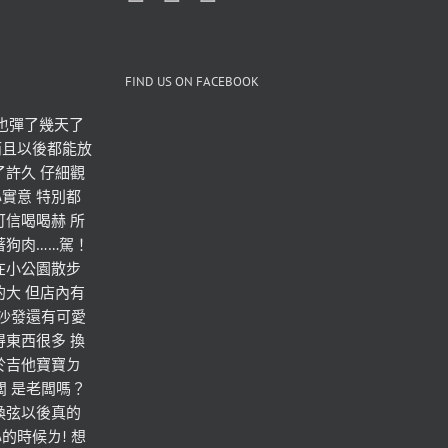
FIND US ON FACEBOOK
也彈了幾天了 
而且以後都能放
了許久 仔細觀
實意 特別都
可信喝喝赫 所
著狗肉……駕！
在小公園散步
的大 但店內有
 沙發還有可愛
得東西很多 換
於吉他寶寶ㄉ
老闆 是老闆嗎？
換弦以後真的
的時候ㄌ! 想