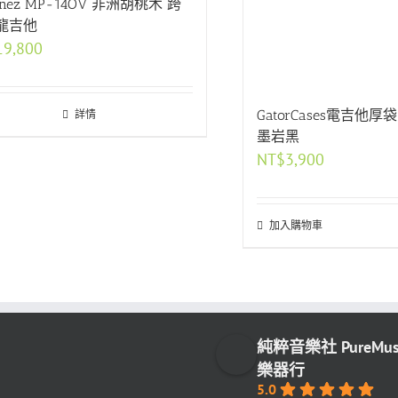
tinez MP-14OV 非洲胡桃木 跨
龍吉他
19,800
GatorCases電吉他厚袋 
詳情
墨岩黑
NT$
3,900
加入購物車
純粹音樂社 PureMu
樂器行
5.0