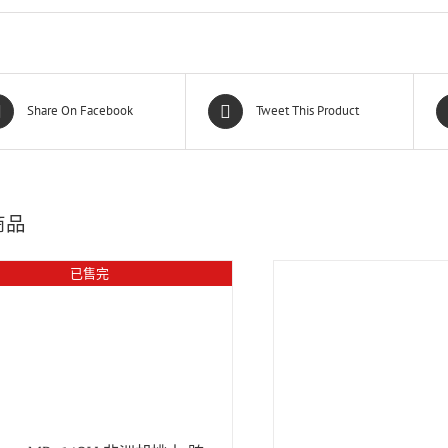
Share On Facebook
Tweet This Product
商品
已售完