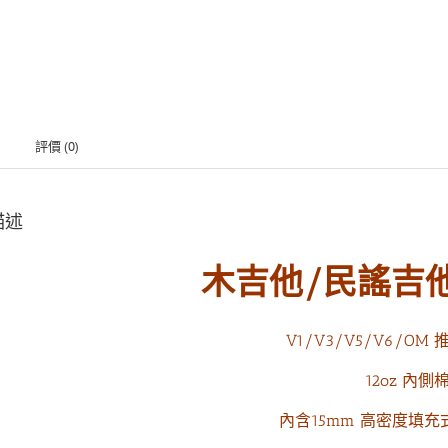
評價 (0)
描述
木吉他/民謠吉他
V1/V3/V5/V6/O
12oz 內側
內含15mm 高密度填