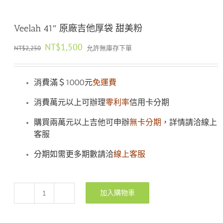
Veelah 41″ 原廠吉他厚袋 甜美粉
原
目
NT$
1,500
NT$
2,250
允許無庫存下單
始
前
價
價
格：
格：
消費滿＄1000元
免運費
NT$2,250。
NT$1,500。
消費萬元以上可辦理
零利率
信用卡分期
購買兩萬元以上吉他可申辦
無卡分期
，詳情請洽線上
客服
分期如需更多期數請洽
線上客服
加入購物車
Veelah
41″
原