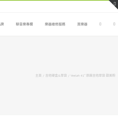
品牌
聊音樂專欄
樂器維修服務
買樂器
主頁
/
吉他硬盒&厚袋
/
Veelah 41″ 原廠吉他厚袋 甜美粉