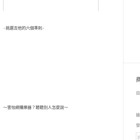
-挑選吉他的六個準則-
目
～害怕網購樂器？聽聽別人怎麼說～
搶
發