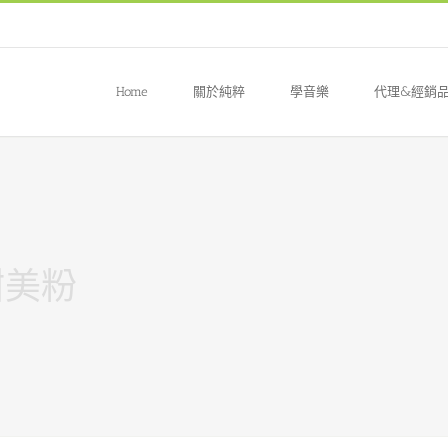
Home
關於純粹
學音樂
代理&經銷
 甜美粉