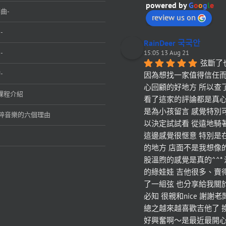
powered by
G
o
o
g
l
e
曲-
review us on
-
RainDeer 국국안
-
15:05 13 Aug 21
弦斷了
-
因為想找一家值得信任
心回顧的好地方 所以查
課程介紹
看了這家的評論都是真心
是為小孩留言 感覺特別
粹音樂的六個理由
以決定試試看 從遠地騎
這邊感覺很愜意 特別是
的地方 店面不是我想像
股溫煦的感覺是真的^^*
的綠娃娃 吉他很多、賣
了一組弦 也分享給我關
必知 很親和nice 謝謝
總之越來越喜歡吉他了 
好興奮啊～是最近最開心