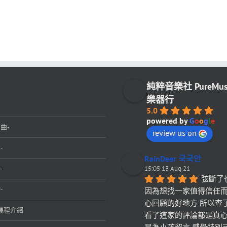
純粹音樂社 PureMu
樂器行
5.0
powered by
G
o
o
g
l
e
曲-
review us on
-
RainDeer 국국안
-
15:05 13 Aug 21
弦斷了
-
因為想找一家值得信任
心回顧的好地方 所以查
課程介紹
看了這家的評論都是真心