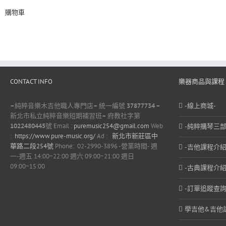
購物車
CONTACT INFO
樂器商品與課程
–
純粹音樂木吉他職人專門店
–
統一編號
37877734 –
-線上商城-
新北市私立純粹音樂短期補習班
–
府教社字第
1022480445
號 Email :
puremusic254@gmail.com
Web
-純粹購琴三部
:
https://www.pure-music.org/
Ad :
新北市新莊區中
華路二段254號
Phone: 02-2990-3896 -營業時間- 週
-吉他課程介紹
一-週五 14:00~22:00 週六 09:00~21:00 週日
09:00~15:00
-古典課程介紹
-訂單追蹤查詢
學吉他&吉他