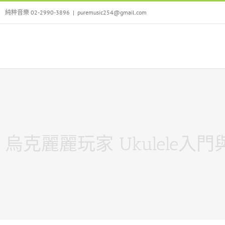
Skip
純粹音樂 02-2990-3896
|
puremusic254@gmail.com
to
content
烏克麗麗玩家 Ukulele入