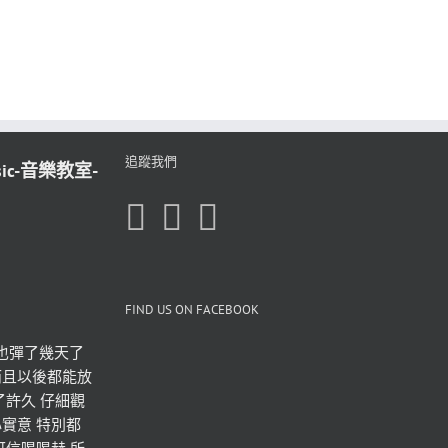
追蹤我們
sic-音樂教室-
FIND US ON FACEBOOK
也彈了幾天了 
而且以後都能放
了許久 仔細觀
實意 特別都