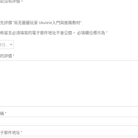
前沒有評價。
先評價 “烏克麗麗玩家 Ukulele入門與進階教材”
佈留言必須填寫的電子郵件地址不會公開。
必填欄位標示為
*
您的評價
*
名稱
*
電子郵件地址
*