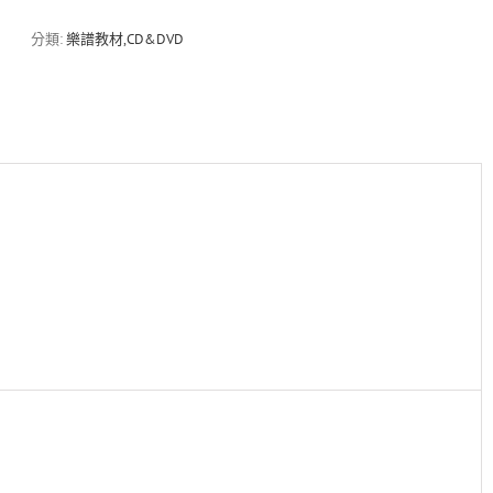
麗
玩
分類:
樂譜教材,CD&DVD
家
Ukulele
入
門
與
進
階
教
材
數
量