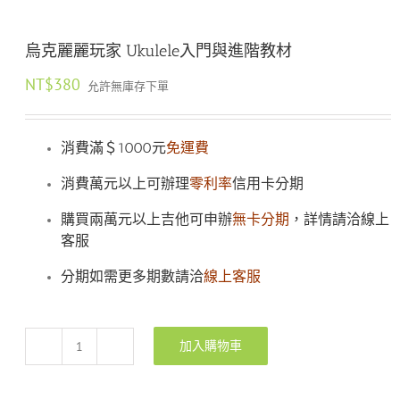
烏克麗麗玩家 Ukulele入門與進階教材
NT$
380
允許無庫存下單
消費滿＄1000元
免運費
消費萬元以上可辦理
零利率
信用卡分期
購買兩萬元以上吉他可申辦
無卡分期
，詳情請洽線上
客服
分期如需更多期數請洽
線上客服
加入購物車
烏
克
麗