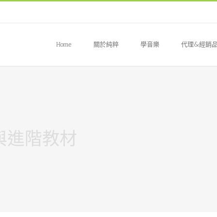
Home
關於純粹
學音樂
代理&經銷
門與進階教材