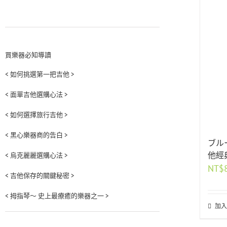
買樂器必知導讀
< 如何挑選第一把吉他 >
< 面單吉他選購心法 >
< 如何選擇旅行吉他 >
< 黑心樂器商的告白 >
ブル
他經典
< 烏克麗麗選購心法 >
NT$
< 吉他保存的關鍵秘密 >
< 拇指琴～ 史上最療癒的樂器之一 >
加入