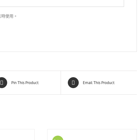
言時使用。
Pin This Product
Email This Product