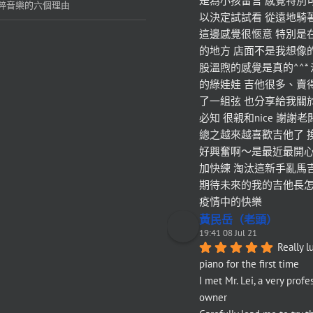
是為小孩留言 感覺特別
粹音樂的六個理由
以決定試試看 從遠地騎
這邊感覺很愜意 特別是
的地方 店面不是我想像
股溫煦的感覺是真的^^*
的綠娃娃 吉他很多、賣
了一組弦 也分享給我關
必知 很親和nice 謝謝
總之越來越喜歡吉他了 
好興奮啊～是最近最開心
加快練 淘汰這新手亂馬
期待未來的我的吉他長怎樣`(*
疫情中的快樂
黃民岳（老頭）
19:41 08 Jul 21
Really l
piano for the first time
I met Mr. Lei, a very profes
owner