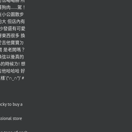
可信喝喝赫 所
著狗肉……駕！
在小公園散步
的大 但店內有
 沙發還有可愛
得東西很多 換
於吉他寶寶ㄉ
老闆 是老闆嗎？
換弦以後真的
的時候ㄌ! 想
吉他哈哈哈 好
∩_∩*)′ #
ucky to buy a 
sional store 