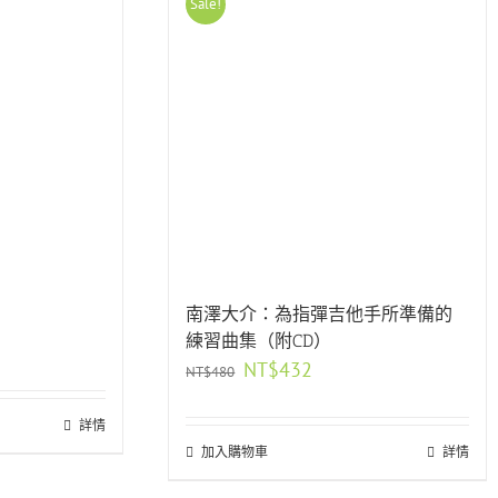
Sale!
南澤大介：為指彈吉他手所準備的
練習曲集（附CD）
原
目
NT$
432
NT$
480
始
前
價
價
0。
詳情
格：
格：
加入購物車
NT$480。
NT$432。
詳情