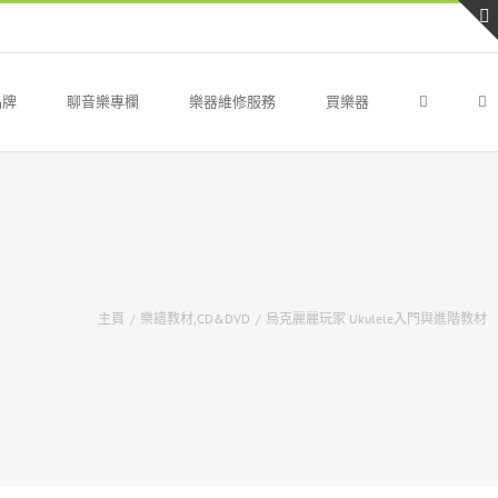
品牌
聊音樂專欄
樂器維修服務
買樂器
主頁
/
樂譜教材,CD&DVD
/
烏克麗麗玩家 Ukulele入門與進階教材