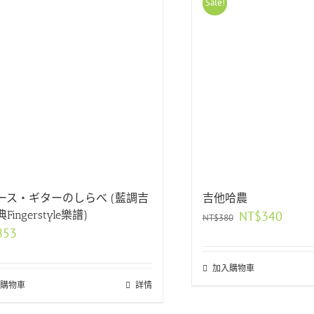
Sale!
ース・ギターのしらべ (藍調吉
吉他哈農
原
目
Fingerstyle樂譜)
NT$
340
NT$
380
始
前
853
價
價
格：
格：
加入購物車
NT$380。
NT$34
購物車
詳情