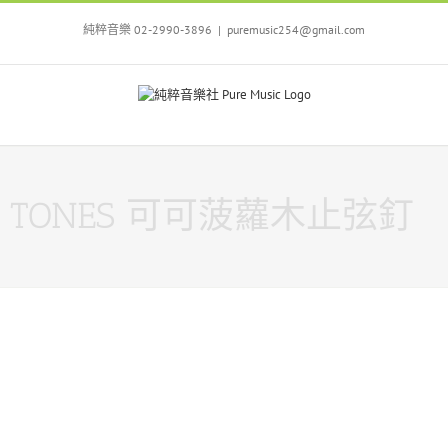
Skip
to
純粹音樂 02-2990-3896
|
puremusic254@gmail.com
content
TONES 可可菠蘿木止弦釘