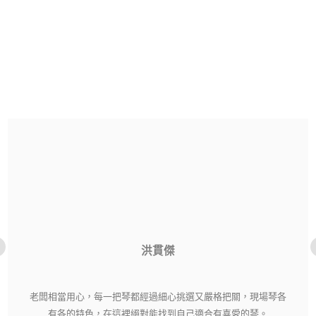
洪貫傑
老闆相當用心，每一把琴都經過細心挑選又嚴格把關，現場琴各
有各的特色，在這裡絕對能找到自己適合有喜愛的琴。