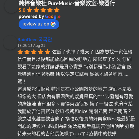
純粹音樂社 PureMusic-音樂教室-樂器行
5.0
powered by
G
o
o
g
l
e
review us on
RainDeer 국국안
15:05 13 Aug 21
弦斷了也彈了幾天了 因為想找一家值得
信任而且以後都能放心回顧的好地方 所以查了許久 仔細
觀看了這家的評論都是真心實意 特別都是為小孩留言 感
覺特別可信喝喝赫 所以決定試試看 從遠地騎著狗肉……
駕！
這邊感覺很愜意 特別是在小公園散步的地方 店面不是我
想像的大 但店內有股溫煦的感覺是真的^^* 沙發還有可愛
的綠娃娃 吉他很多、賣得東西很多 換了一組弦 也分享給
我關於吉他寶寶ㄉ必知 很親和nice 謝謝老闆 是老闆嗎？
總之越來越喜歡吉他了 換弦以後真的好興奮啊～是最近最
開心的時候ㄌ! 想加快練 淘汰這新手亂馬吉他哈哈哈 好期
待未來的我的吉他長怎樣`(*∩_∩*)′ #疫情中的快樂