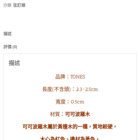
蘿
分類:
弦釘類
木
止
弦
釘
描述
數
量
評價 (0)
描述
品牌：TONES
長度(不含頭)：2.3~2.5cm
寬度：0.5cm
材質：
可可波羅木
可可波羅木屬於黃檀木的一種，質地較硬，
木心為紅色、邊材為黃色，