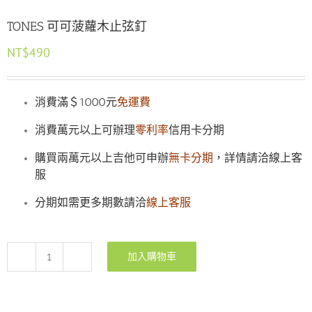
TONES 可可菠蘿木止弦釘
NT$
490
消費滿＄1000元
免運費
消費萬元以上可辦理
零利率
信用卡分期
購買兩萬元以上吉他可申辦
無卡分期
，詳情請洽線上客
服
分期如需更多期數請洽
線上客服
加入購物車
TONES
可
可
菠