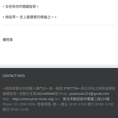
< 吉他保存的關鍵秘密 >
< 拇指琴～ 史上最療癒的樂器之一 >
購物車
CONTACT INFO
–
純粹音樂木吉他職人專門店
–
統一編號
37877734 –
新北市私立純粹音樂短
期補習班
–
府教社字第
1022480445
號 Email :
puremusic254@gmail.com
Web :
https://www.pure-music.org/
Ad :
新北市新莊區中華路二段254號
Phone: 02-2990-3896 -營業時間- 週一-週五 14:00~22:00 週六 09:00~21:00
週日 09:00~15:00