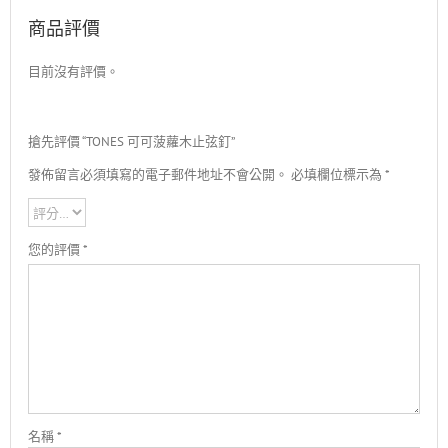
商品評價
目前沒有評價。
搶先評價 “TONES 可可菠蘿木止弦釘”
發佈留言必須填寫的電子郵件地址不會公開。
必填欄位標示為
*
您的評價
*
名稱
*