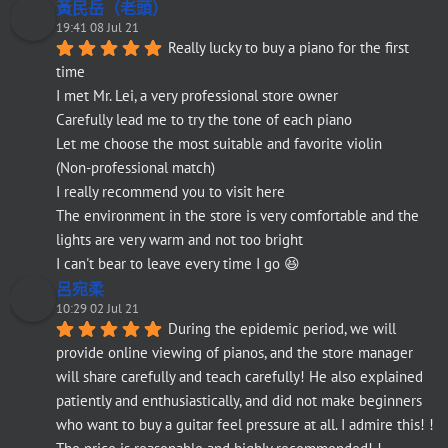
黃民岳（老頭）
19:41 08 Jul 21
Really lucky to buy a piano for the first 
time
I met Mr. Lei, a very professional store owner
Carefully lead me to try the tone of each piano
Let me choose the most suitable and favorite violin
(Non-professional match)
I really recommend you to visit here
The environment in the store is very comfortable and the 
lights are very warm and not too bright
I can't bear to leave every time I go 😆
呂宛柔
10:29 02 Jul 21
During the epidemic period, we will 
provide online viewing of pianos, and the store manager 
will share carefully and teach carefully! He also explained 
patiently and enthusiastically, and did not make beginners 
who want to buy a guitar feel pressure at all. I admire this! ! 