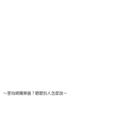
～害怕網購樂器？聽聽別人怎麼說～