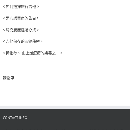
< 如何選擇旅行吉他 >
< 黑心樂器商的告白 >
< 烏克麗麗選購心法 >
< 吉他保存的關鍵秘密 >
< 拇指琴～ 史上最療癒的樂器之一 >
購物車
CONTACT INFO