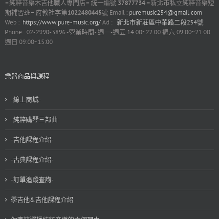
–
純粹音樂木吉他職人專門店
–
統一編號
37877734 –
新北市私立純粹音樂短
期補習班
–
府教社字第
1022480445
號 Email :
puremusic254@gmail.com
Web :
https://www.pure-music.org/
Ad :
新北市新莊區中華路二段254號
Phone: 02-2990-3896 -營業時間- 週一-週五 14:00~22:00 週六 09:00~21:00
週日 09:00~15:00
樂器商品與課程
-線上商城-
-純粹購琴三部曲-
-吉他課程介紹-
-古典課程介紹-
-訂單追蹤查詢-
學吉他&吉他課程介紹