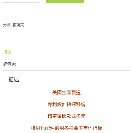
capo
銀
色
鍍
分類:
移調夾
鉻
White
Mother
of
描述
Pearl
數
評價 (0)
量
描述
美國生產製造
專利設計快速移調
精密鑲嵌款式多元
模組化配件適用各種曲率吉他指板