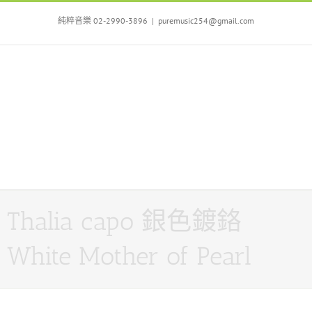
Skip
to
純粹音樂 02-2990-3896
|
puremusic254@gmail.com
content
Thalia capo 銀色鍍鉻
White Mother of Pearl