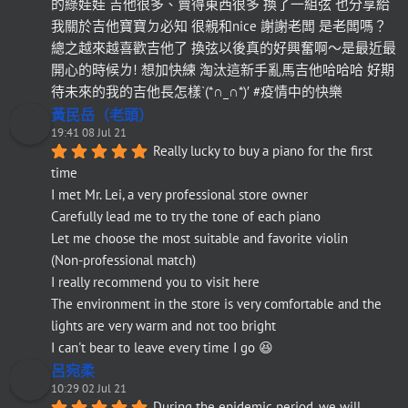
的綠娃娃 吉他很多、賣得東西很多 換了一組弦 也分享給
我關於吉他寶寶ㄉ必知 很親和nice 謝謝老闆 是老闆嗎？
總之越來越喜歡吉他了 換弦以後真的好興奮啊～是最近最
開心的時候ㄌ! 想加快練 淘汰這新手亂馬吉他哈哈哈 好期
待未來的我的吉他長怎樣`(*∩_∩*)′ #疫情中的快樂
黃民岳（老頭）
19:41 08 Jul 21
Really lucky to buy a piano for the first 
time
I met Mr. Lei, a very professional store owner
Carefully lead me to try the tone of each piano
Let me choose the most suitable and favorite violin
(Non-professional match)
I really recommend you to visit here
The environment in the store is very comfortable and the 
lights are very warm and not too bright
I can't bear to leave every time I go 😆
呂宛柔
10:29 02 Jul 21
During the epidemic period, we will 