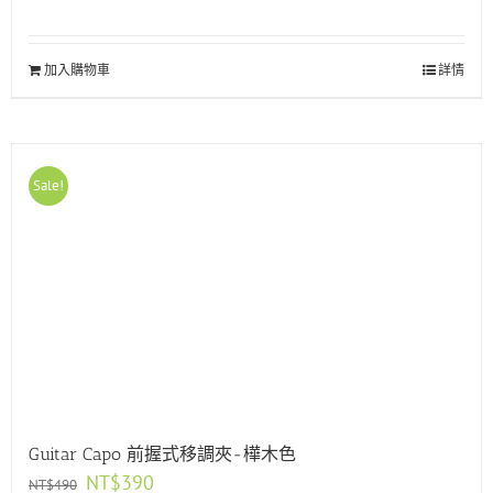
加入購物車
詳情
Sale!
Guitar Capo 前握式移調夾-樺木色
原
目
NT$
390
NT$
490