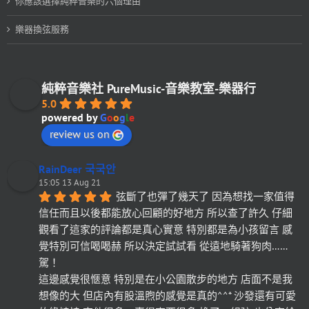
你應該選擇純粹音樂的六個理由
樂器換弦服務
純粹音樂社 PureMusic-音樂教室-樂器行
5.0
powered by
G
o
o
g
l
e
review us on
RainDeer 국국안
15:05 13 Aug 21
弦斷了也彈了幾天了 因為想找一家值得
信任而且以後都能放心回顧的好地方 所以查了許久 仔細
觀看了這家的評論都是真心實意 特別都是為小孩留言 感
覺特別可信喝喝赫 所以決定試試看 從遠地騎著狗肉……
駕！
這邊感覺很愜意 特別是在小公園散步的地方 店面不是我
想像的大 但店內有股溫煦的感覺是真的^^* 沙發還有可愛