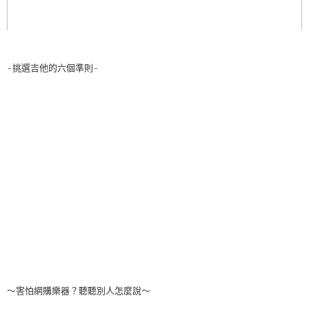
-挑選吉他的六個準則-
～害怕網購樂器？聽聽別人怎麼說～