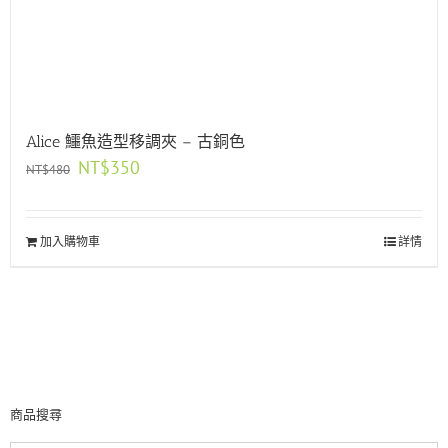
Alice 鱷魚造型移調夾 – 古銅色
原
目
NT$
350
NT$
480
始
前
價
價
格：
格：
加入購物車
NT$480。
NT$350。
詳情
商品搜尋