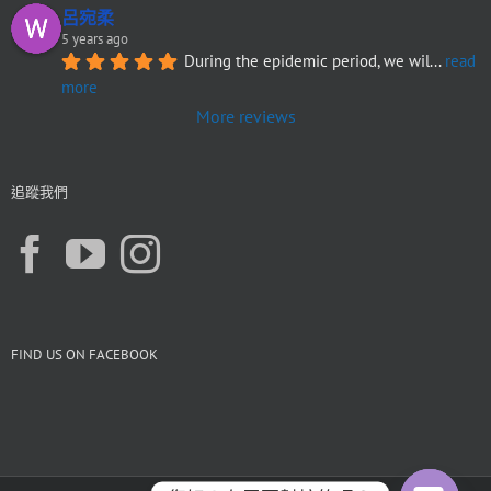
呂宛柔
5 years ago
During the epidemic period, we wil
... 
read 
more
More reviews
追蹤我們
FIND US ON FACEBOOK