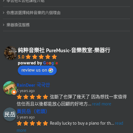
學吉他&吉他課程介紹
你應該選擇純粹音樂的六個理由
樂器換弦服務
純粹音樂社 PureMusic-音樂教室-樂器行
5.0
powered by
G
o
o
g
l
e
review us on
RainDeer 국국안
5 years ago
弦斷了也彈了幾天了 因為想找一家值得
信任而且以後都能放心回顧的好地方
... 
read more
黃民岳（老頭）
5 years ago
Really lucky to buy a piano for th
... 
read 
more