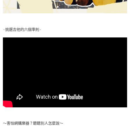
-挑選吉他的六個準則-
～害怕網購樂器？聽聽別人怎麼說～