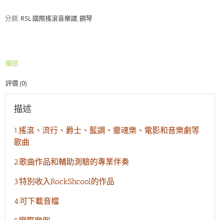
搖
滾
分類:
RSL 國際搖滾音樂譜
,
鋼琴
音
樂
檢
定
描述
—
2015-
評價 (0)
2018
Piano
Grade3
描述
鋼
琴
1.搖滾、流行、爵士、藍調、靈魂樂、電影和音樂劇等
三
歌曲
級
數
2.歌曲作品和輔助測驗的專業伴奏
量
3.特別收入RockShcool的作品
4.可下載音檔