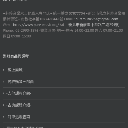
–
純粹音樂木吉他職人專門店
–
統一編號
37877734 –
新北市私立純粹音樂短
期補習班
–
府教社字第
1022480445
號 Email :
puremusic254@gmail.com
Web :
https://www.pure-music.org/
Ad :
新北市新莊區中華路二段254號
Phone: 02-2990-3896 -營業時間- 週一-週五 14:00~22:00 週六 09:00~21:00
週日 09:00~15:00
樂器商品與課程
-線上商城-
-純粹購琴三部曲-
-吉他課程介紹-
-古典課程介紹-
-訂單追蹤查詢-