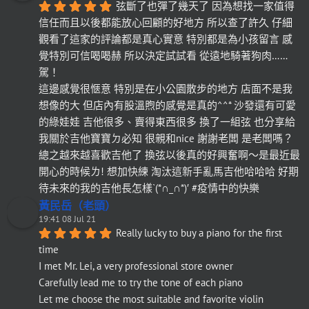
弦斷了也彈了幾天了 因為想找一家值得
信任而且以後都能放心回顧的好地方 所以查了許久 仔細
觀看了這家的評論都是真心實意 特別都是為小孩留言 感
覺特別可信喝喝赫 所以決定試試看 從遠地騎著狗肉……
駕！
這邊感覺很愜意 特別是在小公園散步的地方 店面不是我
想像的大 但店內有股溫煦的感覺是真的^^* 沙發還有可愛
的綠娃娃 吉他很多、賣得東西很多 換了一組弦 也分享給
我關於吉他寶寶ㄉ必知 很親和nice 謝謝老闆 是老闆嗎？
總之越來越喜歡吉他了 換弦以後真的好興奮啊～是最近最
開心的時候ㄌ! 想加快練 淘汰這新手亂馬吉他哈哈哈 好期
待未來的我的吉他長怎樣`(*∩_∩*)′ #疫情中的快樂
黃民岳（老頭）
19:41 08 Jul 21
Really lucky to buy a piano for the first 
time
I met Mr. Lei, a very professional store owner
Carefully lead me to try the tone of each piano
Let me choose the most suitable and favorite violin