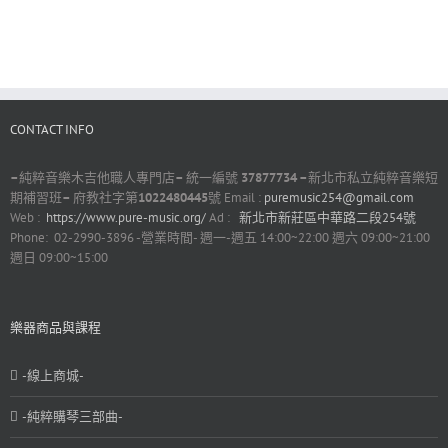
CONTACT INFO
–
純粹音樂木吉他職人專門店
–
統一編號
37877734 –
新北市私立純粹音樂短
期補習班
–
府教社字第
1022480445
號 Email :
puremusic254@gmail.com
Web :
https://www.pure-music.org/
Ad :
新北市新莊區中華路二段254號
Phone: 02-2990-3896 -營業時間- 週一-週五 14:00~22:00 週六 09:00~21:00
週日 09:00~15:00
樂器商品與課程
-線上商城-
-純粹購琴三部曲-