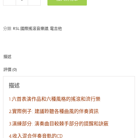
RSL
國
際
搖
滾
分類:
RSL 國際搖滾音樂譜
,
電吉他
音
樂
檢
定
描述
—
2012-
2018
評價 (0)
Guitar
Grade6
描述
電
吉
1.六首表演作品和六種風格的搖滾和流行樂
他
六
2.實際例子: 建議聆聽各種曲風的伴奏資訊
級
數
3.演練部分: 演奏曲目較棘手部分的提醒和訣竅
量
4.收入混合伴奏音軌的CD