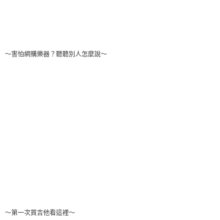
～害怕網購樂器？聽聽別人怎麼說～
～第一次買吉他看這裡～