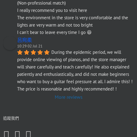
(Non-professional match)
I really recommend you to visit here
The environment in the store is very comfortable and the 
lights are very warm and not too bright
I can't bear to leave every time I go 😆
呂宛柔
10:29 02 Jul 21
During the epidemic period, we will 
provide online viewing of pianos, and the store manager 
will share carefully and teach carefully! He also explained 
patiently and enthusiastically, and did not make beginners 
who want to buy a guitar feel pressure at all. I admire this! ! 
The price is reasonable and highly recommended! !
More reviews
追蹤我們