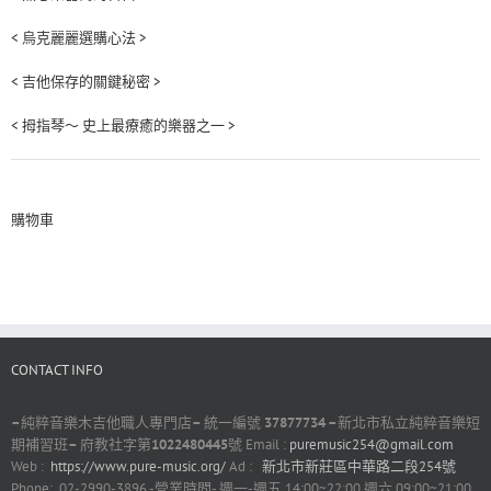
< 烏克麗麗選購心法 >
< 吉他保存的關鍵秘密 >
< 拇指琴～ 史上最療癒的樂器之一 >
購物車
CONTACT INFO
–
純粹音樂木吉他職人專門店
–
統一編號
37877734 –
新北市私立純粹音樂短
期補習班
–
府教社字第
1022480445
號 Email :
puremusic254@gmail.com
Web :
https://www.pure-music.org/
Ad :
新北市新莊區中華路二段254號
Phone: 02-2990-3896 -營業時間- 週一-週五 14:00~22:00 週六 09:00~21:00