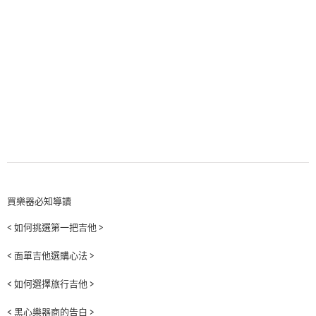
買樂器必知導讀
< 如何挑選第一把吉他 >
< 面單吉他選購心法 >
< 如何選擇旅行吉他 >
< 黑心樂器商的告白 >