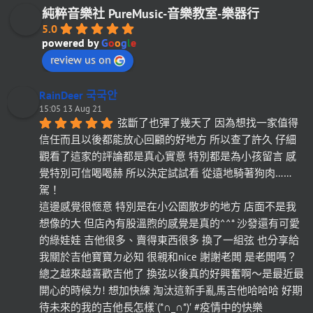
純粹音樂社 PureMusic-音樂教室-樂器行
5.0
powered by
G
o
o
g
l
e
review us on
RainDeer 국국안
15:05 13 Aug 21
弦斷了也彈了幾天了 因為想找一家值得
信任而且以後都能放心回顧的好地方 所以查了許久 仔細
觀看了這家的評論都是真心實意 特別都是為小孩留言 感
覺特別可信喝喝赫 所以決定試試看 從遠地騎著狗肉……
駕！
這邊感覺很愜意 特別是在小公園散步的地方 店面不是我
想像的大 但店內有股溫煦的感覺是真的^^* 沙發還有可愛
的綠娃娃 吉他很多、賣得東西很多 換了一組弦 也分享給
我關於吉他寶寶ㄉ必知 很親和nice 謝謝老闆 是老闆嗎？
總之越來越喜歡吉他了 換弦以後真的好興奮啊～是最近最
開心的時候ㄌ! 想加快練 淘汰這新手亂馬吉他哈哈哈 好期
待未來的我的吉他長怎樣`(*∩_∩*)′ #疫情中的快樂