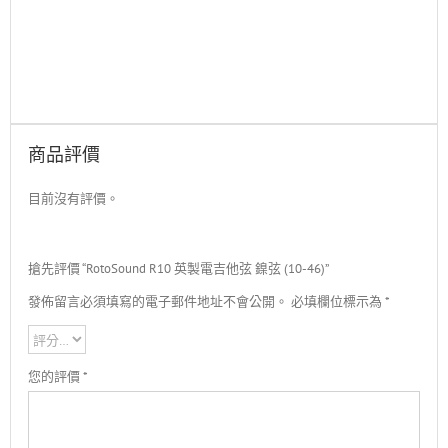
商品評價
目前沒有評價。
搶先評價 “RotoSound R10 英製電吉他弦 鎳弦 (10-46)”
發佈留言必須填寫的電子郵件地址不會公開。
必填欄位標示為
*
您的評價
*