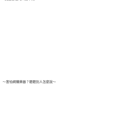
～害怕網購樂器？聽聽別人怎麼說～