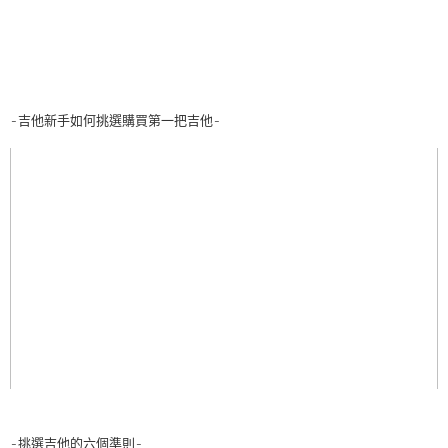
-吉他新手如何挑選購買第一把吉他-
-挑選吉他的六個準則-