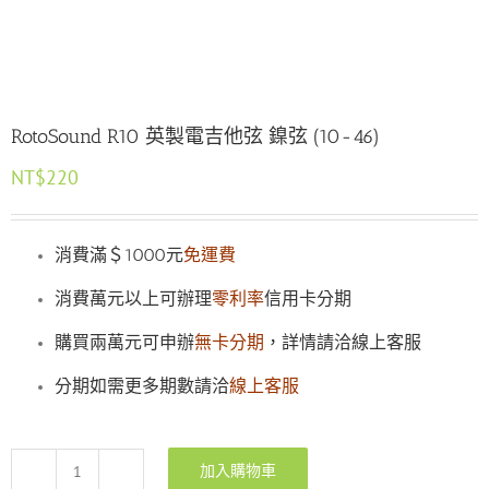
RotoSound R10 英製電吉他弦 鎳弦 (10-46)
NT$
220
消費滿＄1000元
免運費
消費萬元以上可辦理
零利率
信用卡分期
購買兩萬元可申辦
無卡分期
，詳情請洽線上客服
分期如需更多期數請洽
線上客服
加入購物車
RotoSound