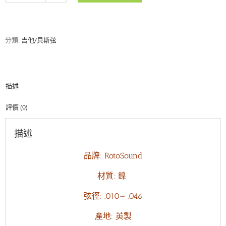
R10
英
製
電
分類:
吉他/貝斯弦
吉
他
弦
鎳
描述
弦
(10-
46)
評價 (0)
數
量
描述
品牌: RotoSound
材質: 鎳
弦徑: .010— .046
產地: 英製