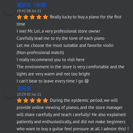
黃民岳（老頭）
19:41 08 Jul 21
Really lucky to buy a piano for the first 
time
I met Mr. Lei, a very professional store owner
Carefully lead me to try the tone of each piano
Let me choose the most suitable and favorite violin
(Non-professional match)
I really recommend you to visit here
The environment in the store is very comfortable and the 
lights are very warm and not too bright
I can't bear to leave every time I go 😆
呂宛柔
10:29 02 Jul 21
During the epidemic period, we will 
provide online viewing of pianos, and the store manager 
will share carefully and teach carefully! He also explained 
patiently and enthusiastically, and did not make beginners 
who want to buy a guitar feel pressure at all. I admire this! ! 