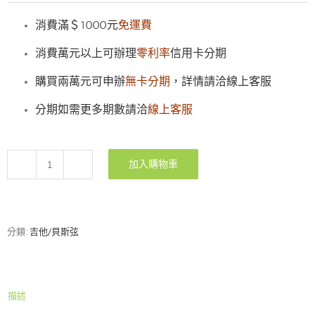
消費滿＄1000元
免運費
消費萬元以上可辦理
零利率
信用卡分期
購買兩萬元可申辦
無卡分期
，詳情請洽線上客服
分期如需更多期數請洽
線上客服
加入購物車
RotoSound
CL4
英
製
古
分類:
吉他/貝斯弦
典
吉
他
弦
描述
一
般