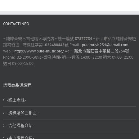
CONTACT INFO
–
純粹音樂木吉他職人專門店
–
統一編號
37877734 –
新北市私立純粹音樂短
期補習班
–
府教社字第
1022480445
號 Email :
puremusic254@gmail.com
Web :
https://www.pure-music.org/
Ad :
新北市新莊區中華路二段254號
Phone: 02-2990-3896 -營業時間- 週一-週五 14:00~22:00 週六 09:00~21:00
週日 09:00~15:00
樂器商品與課程
-線上商城-
-純粹購琴三部曲-
-吉他課程介紹-
-古典課程介紹-