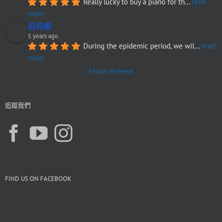
Really lucky to buy a piano for th
... 
read 
more
呂宛柔
5 years ago
During the epidemic period, we wil
... 
read 
more
More reviews
追蹤我們
FIND US ON FACEBOOK