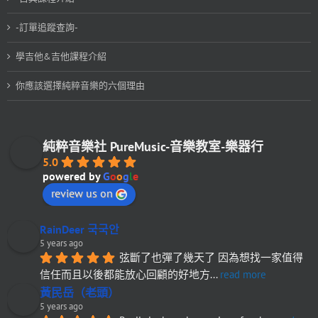
-訂單追蹤查詢-
學吉他&吉他課程介紹
你應該選擇純粹音樂的六個理由
純粹音樂社 PureMusic-音樂教室-樂器行
5.0
powered by
G
o
o
g
l
e
review us on
RainDeer 국국안
5 years ago
弦斷了也彈了幾天了 因為想找一家值得
信任而且以後都能放心回顧的好地方
... 
read more
黃民岳（老頭）
5 years ago