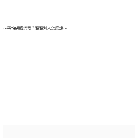
～害怕網購樂器？聽聽別人怎麼說～