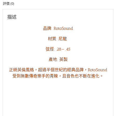
評價 (0)
張
力
(28-
描述
45)
黑
品牌: RotoSound
色
數
材質: 尼龍
量
弦徑: .28— .45
產地: 英製
正統英倫風格，超過半個世紀的經典品牌，RotoSound
受到無數傳奇樂手的青睞，且音色也不斷在進化。