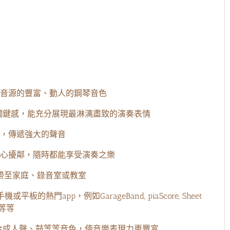
第一次買樂器可以感受到老闆的專業跟真
服務超好 在
誠推薦到適合我們的樂器
AL鋼琴音源的豐富、動人的鋼琴音色
的鋼琴觸鍵感，能充分展現最淋漓盡致的演奏表情
，傳遞強大的聲音
心擾鄰，隨時都能享受演奏之樂
帶至家庭、錄音室或教室
app，例如GarageBand, piaScore, Sheet
ct等等
合成人聲、鼓等等音色，使音樂表現力更豐富