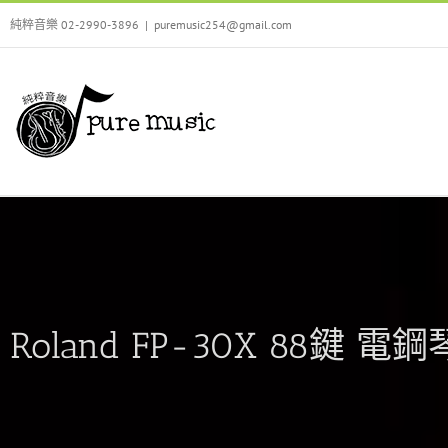
Skip
純粹音樂 02-2990-3896
|
puremusic254@gmail.com
to
content
Roland FP-30X 88鍵 電