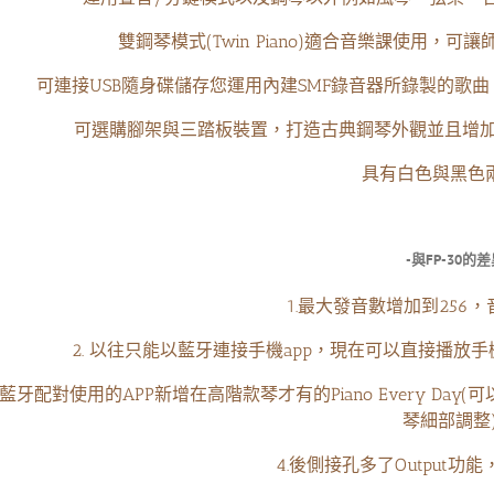
雙鋼琴模式(Twin Piano)適合音樂課使用
可連接USB隨身碟儲存您運用內建SMF錄音器所錄製的歌曲
可選購腳架與三踏板裝置，打造古典鋼琴外觀並且增加
具有白色與黑色
-與FP-30的差
1.最大發音數增加到256
2. 以往只能以藍牙連接手機app，現在可以直接播放
3.藍牙配對使用的APP新增在高階款琴才有的Piano Every Day(可
琴細部調整
4.後側接孔多了Output