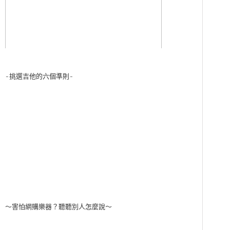
-挑選吉他的六個準則-
～害怕網購樂器？聽聽別人怎麼說～