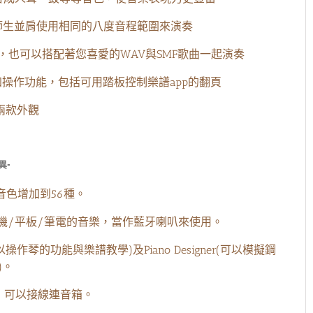
，可讓師生並肩使用相同的八度音程範圍來演奏
，也可以搭配著您喜愛的WAV與SMF歌曲一起演奏
操作功能，包括可用踏板控制樂譜app的翻頁
兩款外觀
異-
，音色增加到56種。
手機/平板/筆電的音樂，當作藍牙喇叭來使用。
以操作琴的功能與樂譜教學)及Piano Designer(可以模擬鋼
)。
功能，可以接線連音箱。