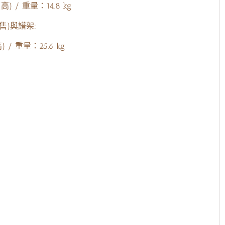
(高) / 重量：14.8 kg
外售)與譜架:
(高) / 重量：25.6 kg
林季湘