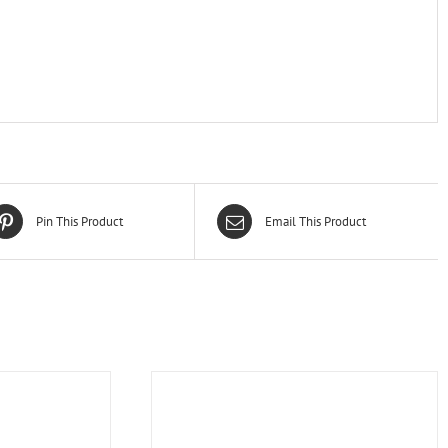
Pin This Product
Email This Product