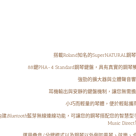
間親切又體貼的店家。網
老闆非常用心的保養琴以及會告訴很多小
訊不透明,只要主動詢問
細節，服務很棒！之後也會考慮在這裡買
會熱心回答喔�
琴👏👏👏
搭載Roland知名的SuperNATUR
88鍵PHA-4 Standard鋼琴鍵盤，具有真實
強勁的擴大器與立體聲音響
耳機輸出與安靜的鍵盤機制，讓您無需擔
小巧而輕量的琴體，便於輕鬆攜
內建
Bluetooth
藍芽無線連線功能，可讓您的鋼琴搭配您的智慧型手機或平板的熱門
Music Dire
運用疊音/分鍵模式以及鋼琴以外例如風琴、弦樂、