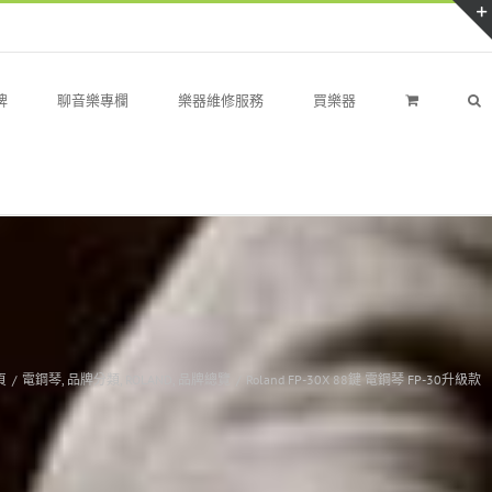
牌
聊音樂專欄
樂器維修服務
買樂器
頁
/
電鋼琴
,
品牌分類
,
ROLAND
,
品牌總覽
/
Roland FP-30X 88鍵 電鋼琴 FP-30升級款