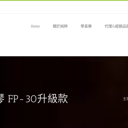
Home
關於純粹
學音樂
代理&經銷品
鋼琴 FP-30升級款
主