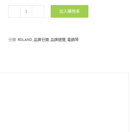
加入購物車
Roland
FP-
30X
88
鍵
分類:
ROLAND
,
品牌分類
,
品牌總覽
,
電鋼琴
電
鋼
琴
FP-
30
升
級
款
數
量