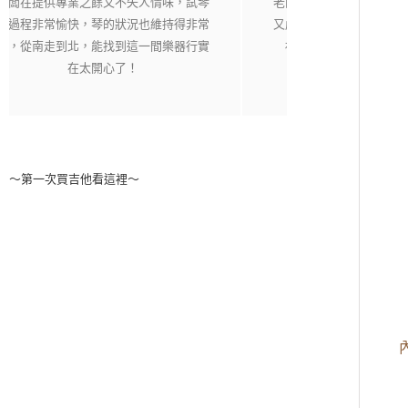
老闆相當用心，每一把琴都經過細心挑選
純粹音樂社是一
又嚴格把關，現場琴各有各的特色，在這
購樂器不用擔心資
裡絕對能找到自己適合有喜愛的琴。
老闆都
～第一次買吉他看這裡～