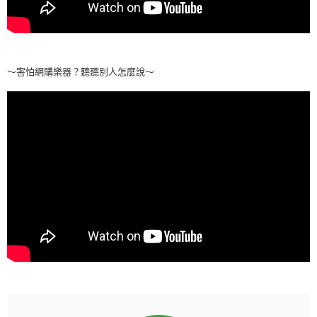
～害怕網購樂器？聽聽別人怎麼說～