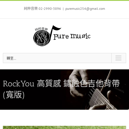
Skip
to
純粹音樂 02-2990-3896
|
puremusic254@gmail.com
content
轉至...
RockYou 高質感 鏽蝕色吉他背帶
(寬版)