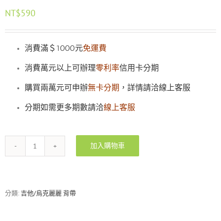
NT$
590
消費滿＄1000元
免運費
消費萬元以上可辦理
零利率
信用卡分期
購買兩萬元可申辦
無卡分期
，詳情請洽線上客服
分期如需更多期數請洽
線上客服
加入購物車
RockYou
高
質
感
鏽
分類:
吉他/烏克麗麗 背帶
蝕
色
吉