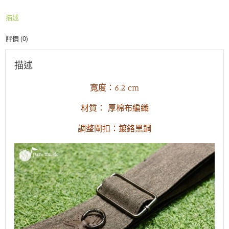
他
描述
背
帶
評價 (0)
(寬
版)
數
描述
量
寬度：6.2 cm
材質： 厚棉布編織
調整閘扣：鍍鉻黑鋼