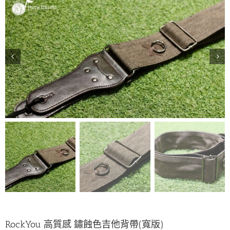


RockYou 高質感 鏽蝕色吉他背帶(寬版)