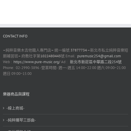
CONTACT INFO
–
純粹音樂木吉他職人專門店
–
統一編號
37877734 –
新北市私立純粹音樂短
期補習班
–
府教社字第
1022480445
號 Email :
puremusic254@gmail.com
Web :
https://www.pure-music.org/
Ad :
新北市新莊區中華路二段254號
Phone: 02-2990-3896 -營業時間- 週一-週五 14:00~22:00 週六 09:00~21:00
週日 09:00~15:00
樂器商品與課程
-線上商城-
-純粹購琴三部曲-