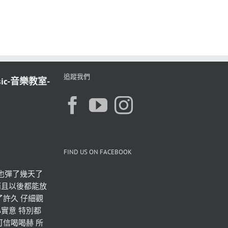
追蹤我們
sic-音樂教室-
FIND US ON FACEBOOK
也彈了幾天了 
而且以後都能放
了許久 仔細觀
實意 特別都
可信喝喝赫 所