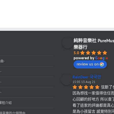
純粹音樂社 PureMu
樂器行
5.0
powered by
G
o
o
g
l
e
曲-
review us on
-
RainDeer 국국안
-
15:05 13 Aug 21
弦斷了
-
因為想找一家值得信任
心回顧的好地方 所以查
課程介紹
看了這家的評論都是真心
是為小孩留言 感覺特別
粹音樂的六個理由