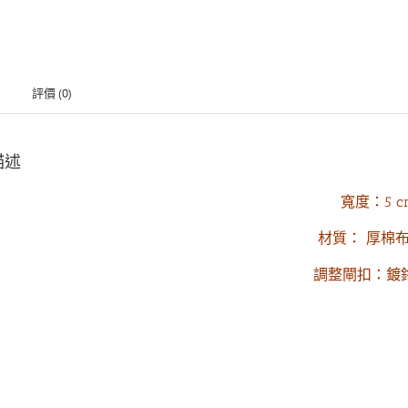
評價 (0)
描述
寬度：5 c
材質： 厚棉
調整閘扣：鍍