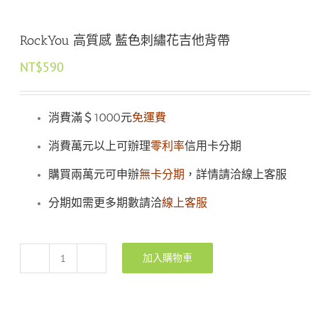
RockYou 高質感 藍色刺繡花吉他背帶
NT$
590
消費滿＄1000元
免運費
消費萬元以上可辦理
零利率
信用卡分期
購買兩萬元可申辦
無卡分期
，詳情請洽線上客服
分期如需更多期數請洽
線上客服
加入購物車
RockYou
高
質
感