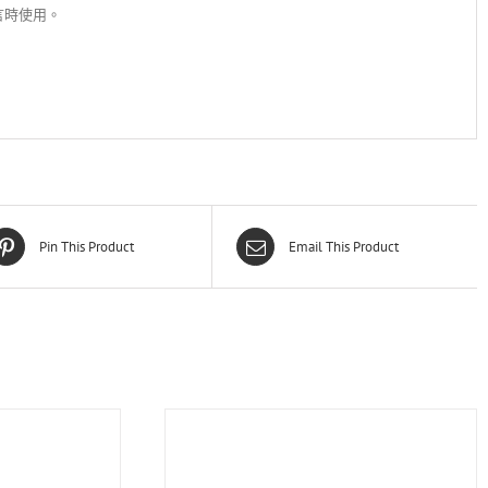
言時使用。
Pin This Product
Email This Product