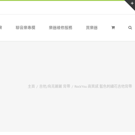
牌
聊音樂專欄
樂器維修服務
買樂器
主頁
/
吉他/烏克麗麗 背帶
/
RockYou 高質感 藍色刺繡花吉他背帶