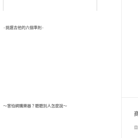
-挑選吉他的六個準則-
～害怕網購樂器？聽聽別人怎麼說～
目