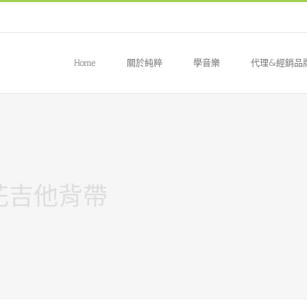
Home
關於純粹
學音樂
代理&經銷品
繡花吉他背帶