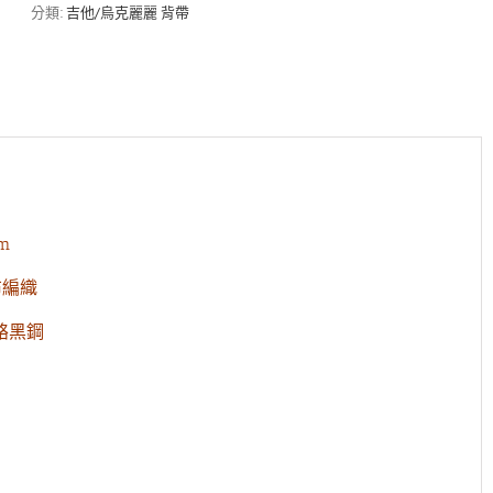
藍
分類:
吉他/烏克麗麗 背帶
色
刺
繡
花
吉
他
背
帶
數
量
m
布編織
鉻黑鋼