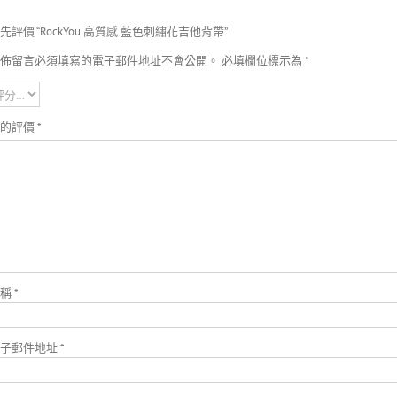
先評價 “RockYou 高質感 藍色刺繡花吉他背帶”
佈留言必須填寫的電子郵件地址不會公開。
必填欄位標示為
*
您的評價
*
蘇芳妤
徽你莫屬
名稱
*
電子郵件地址
*
一間親切又體貼的店家。網
老闆非常用心的保養琴以及會告訴很多
資訊不透明,只要主動詢問
細節，服務很棒！之後也會考慮在這裡
都會熱心回答喔�
琴👏👏👏