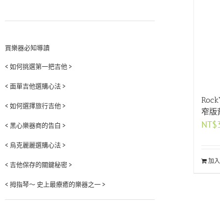
買樂器必知導讀
< 如何挑選第一把吉他 >
< 面單吉他選購心法 >
Roc
< 如何選擇旅行吉他 >
窄版
NT$
< 黑心樂器商的告白 >
< 烏克麗麗選購心法 >
加入
< 吉他保存的關鍵秘密 >
< 拇指琴～ 史上最療癒的樂器之一 >