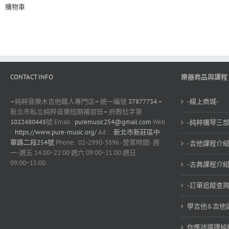
購物車
CONTACT INFO
樂器商品與課程
–
純粹音樂木吉他職人專門店
–
統一編號
37877734 –
-線上商城-
新北市私立純粹音樂短期補習班
–
府教社字第
1022480445
號 Email :
puremusic254@gmail.com
Web
-純粹購琴三部
:
https://www.pure-music.org/
Ad :
新北市新莊區中
華路二段254號
Phone: 02-2990-3896 -營業時間- 週
-吉他課程介紹
一-週五 14:00~22:00 週六 09:00~21:00 週日
09:00~15:00
-古典課程介紹
-訂單追蹤查詢
學吉他&吉他
你應該選擇純