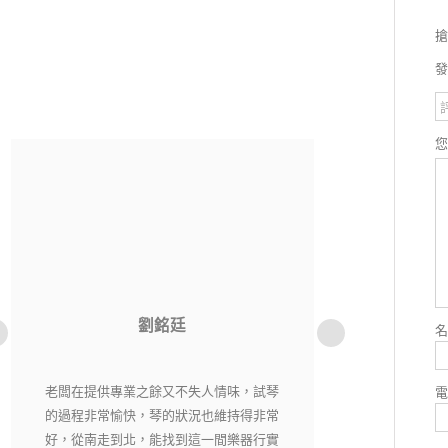
搶
發
洪貫傑
老闆相當用心，每一把琴都經過細心挑選
純粹音樂社是
又嚴格把關，現場琴各有各的特色，在這
購樂器不用擔心
裡絕對能找到自己適合有喜愛的琴。
老闆