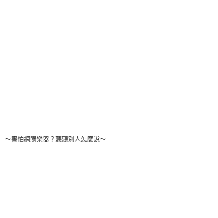
～害怕網購樂器？聽聽別人怎麼說～