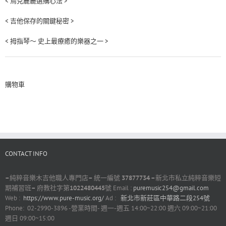
< 烏克麗麗選購心法 >
< 吉他保存的關鍵秘密 >
< 拇指琴～ 史上最療癒的樂器之一 >
購物車
CONTACT INFO
–
純粹音樂木吉他職人專門店
–
統一編號
37877734 –
新北市私立純粹音樂短
期補習班
–
府教社字第
1022480445
號 Email :
puremusic254@gmail.com
Web :
https://www.pure-music.org/
Ad :
新北市新莊區中華路二段254號
Phone: 02-2990-3896 -營業時間- 週一-週五 14:00~22:00 週六 09:00~21:00
週日 09:00~15:00