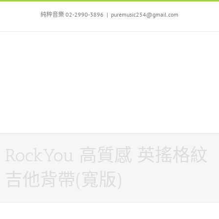
Skip
to
純粹音樂 02-2990-3896
|
puremusic254@gmail.com
content
RockYou 高質感 英搖格紋
吉他背帶(寬版)