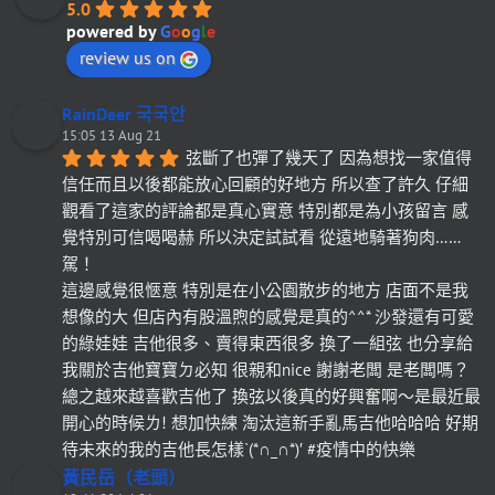
5.0
powered by
G
o
o
g
l
e
review us on
RainDeer 국국안
15:05 13 Aug 21
弦斷了也彈了幾天了 因為想找一家值得
信任而且以後都能放心回顧的好地方 所以查了許久 仔細
觀看了這家的評論都是真心實意 特別都是為小孩留言 感
覺特別可信喝喝赫 所以決定試試看 從遠地騎著狗肉……
駕！
這邊感覺很愜意 特別是在小公園散步的地方 店面不是我
想像的大 但店內有股溫煦的感覺是真的^^* 沙發還有可愛
的綠娃娃 吉他很多、賣得東西很多 換了一組弦 也分享給
我關於吉他寶寶ㄉ必知 很親和nice 謝謝老闆 是老闆嗎？
總之越來越喜歡吉他了 換弦以後真的好興奮啊～是最近最
開心的時候ㄌ! 想加快練 淘汰這新手亂馬吉他哈哈哈 好期
待未來的我的吉他長怎樣`(*∩_∩*)′ #疫情中的快樂
黃民岳（老頭）