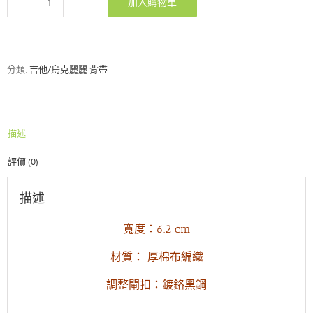
加入購物車
RockYou
高
質
感
英
分類:
吉他/烏克麗麗 背帶
搖
格
紋
吉
描述
他
背
評價 (0)
帶
(寬
版)
描述
數
量
寬度：6.2 cm
材質： 厚棉布編織
調整閘扣：鍍鉻黑鋼