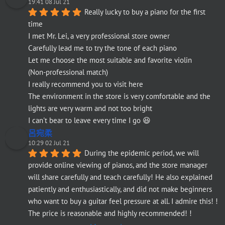
19:41 08 Jul 21
Really lucky to buy a piano for the first 
time
I met Mr. Lei, a very professional store owner
Carefully lead me to try the tone of each piano
Let me choose the most suitable and favorite violin
(Non-professional match)
I really recommend you to visit here
The environment in the store is very comfortable and the 
lights are very warm and not too bright
I can't bear to leave every time I go 😆
呂宛柔
10:29 02 Jul 21
During the epidemic period, we will 
provide online viewing of pianos, and the store manager 
will share carefully and teach carefully! He also explained 
patiently and enthusiastically, and did not make beginners 
who want to buy a guitar feel pressure at all. I admire this! ! 
The price is reasonable and highly recommended! !