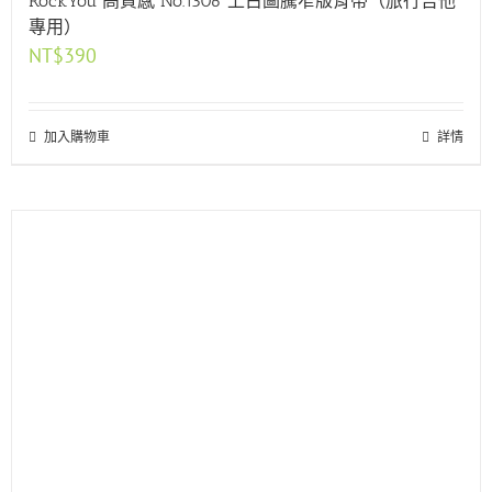
RockYou 高質感 No.1306 上古圖騰窄版背帶（旅行吉他
專用）
NT$
390
加入購物車
詳情