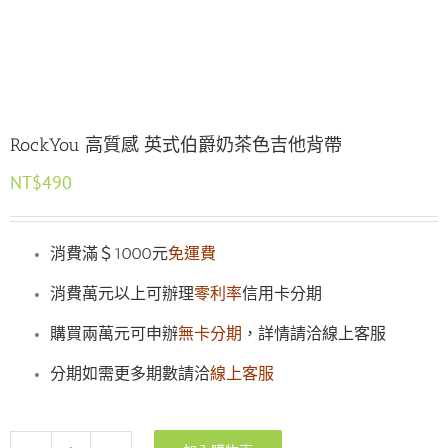
RockYou 高質感 英式伯爵奶茶色吉他背帶
NT$
490
消費滿＄1000元
免運費
消費萬元以上可辦理
零利率
信用卡分期
購買兩萬元可申辦
無卡分期
，詳情請洽線上客服
分期如需更多期數請洽
線上客服