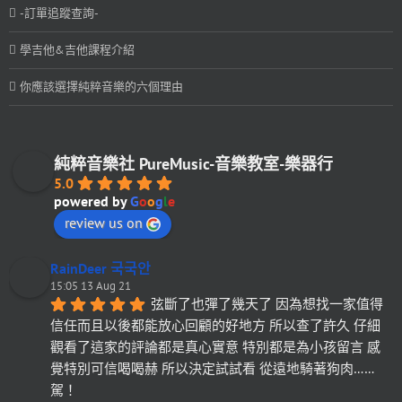
-訂單追蹤查詢-
學吉他&吉他課程介紹
你應該選擇純粹音樂的六個理由
純粹音樂社 PureMusic-音樂教室-樂器行
5.0
powered by
G
o
o
g
l
e
review us on
RainDeer 국국안
15:05 13 Aug 21
弦斷了也彈了幾天了 因為想找一家值得
信任而且以後都能放心回顧的好地方 所以查了許久 仔細
觀看了這家的評論都是真心實意 特別都是為小孩留言 感
覺特別可信喝喝赫 所以決定試試看 從遠地騎著狗肉……
駕！