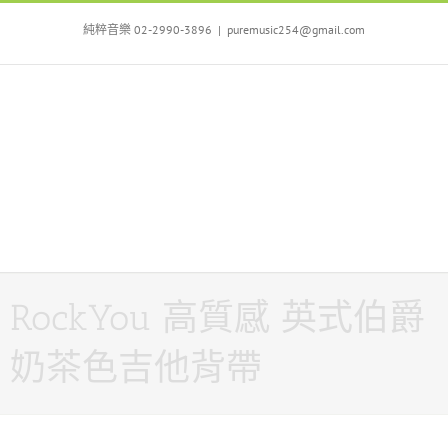
Skip
to
純粹音樂 02-2990-3896
|
puremusic254@gmail.com
content
RockYou 高質感 英式伯爵
奶茶色吉他背帶