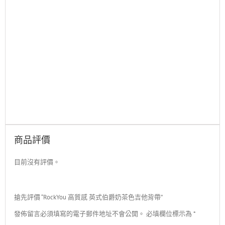
商品評價
目前沒有評價。
搶先評價 “RockYou 高質感 英式伯爵奶茶色吉他背帶”
發佈留言必須填寫的電子郵件地址不會公開。
必填欄位標示為
*