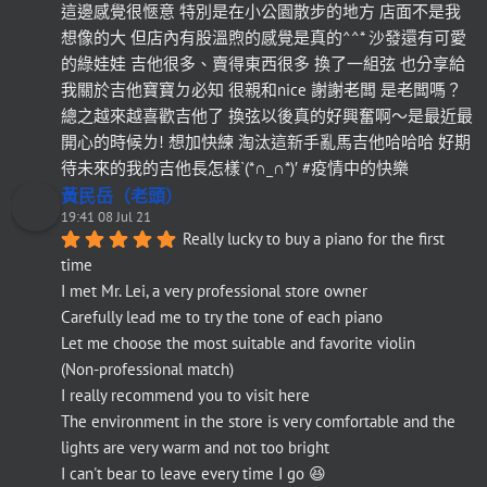
這邊感覺很愜意 特別是在小公園散步的地方 店面不是我
想像的大 但店內有股溫煦的感覺是真的^^* 沙發還有可愛
的綠娃娃 吉他很多、賣得東西很多 換了一組弦 也分享給
我關於吉他寶寶ㄉ必知 很親和nice 謝謝老闆 是老闆嗎？
總之越來越喜歡吉他了 換弦以後真的好興奮啊～是最近最
開心的時候ㄌ! 想加快練 淘汰這新手亂馬吉他哈哈哈 好期
待未來的我的吉他長怎樣`(*∩_∩*)′ #疫情中的快樂
黃民岳（老頭）
19:41 08 Jul 21
Really lucky to buy a piano for the first 
time
I met Mr. Lei, a very professional store owner
Carefully lead me to try the tone of each piano
Let me choose the most suitable and favorite violin
(Non-professional match)
I really recommend you to visit here
The environment in the store is very comfortable and the 
lights are very warm and not too bright
I can't bear to leave every time I go 😆