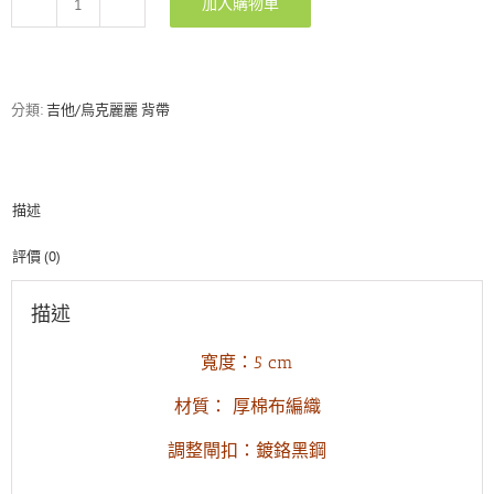
加入購物車
RockYou
高
質
感
英
分類:
吉他/烏克麗麗 背帶
式
伯
爵
奶
描述
茶
色
吉
評價 (0)
他
背
描述
帶
數
寬度：5 cm
量
材質： 厚棉布編織
調整閘扣：鍍鉻黑鋼