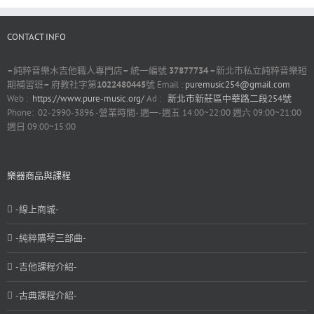
CONTACT INFO
–
純粹音樂木吉他職人專門店
–
統一編號
37877734 –
新北市私立純粹音樂短
期補習班
–
府教社字第
1022480445
號 Email :
puremusic254@gmail.com
Web :
https://www.pure-music.org/
Ad :
新北市新莊區中華路二段254號
Phone: 02-2990-3896 -營業時間- 週一-週五 14:00~22:00 週六 09:00~21:00
週日 09:00~15:00
樂器商品與課程
-線上商城-
-純粹購琴三部曲-
-吉他課程介紹-
-古典課程介紹-