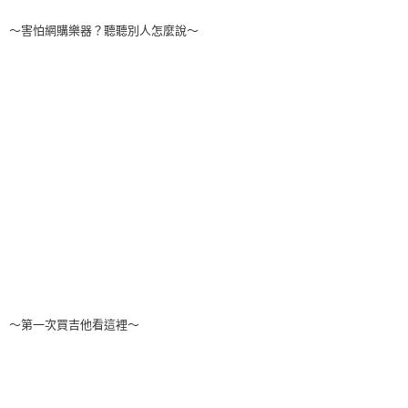
～害怕網購樂器？聽聽別人怎麼說～
～第一次買吉他看這裡～