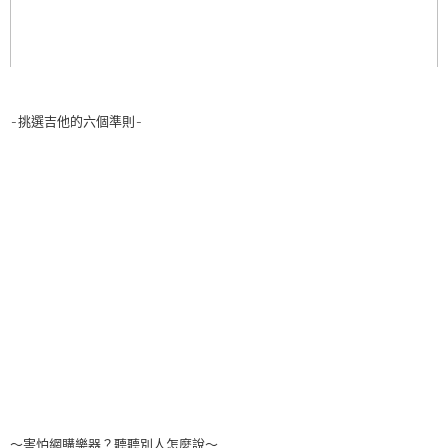
-挑選吉他的六個準則-
～害怕網購樂器？聽聽別人怎麼說～