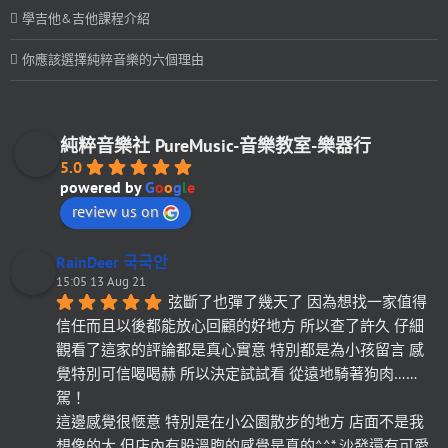
學吉他&吉他課程介紹
你應該選擇純粹音樂的六個理由
純粹音樂社 PureMusic-音樂教室-樂器行
5.0
powered by
G
o
o
g
l
e
review us on
RainDeer 국국안
15:05 13 Aug 21
弦斷了也彈了幾天了 因為想找一家值得
信任而且以後都能放心回顧的好地方 所以查了許久 仔細
觀看了這家的評論都是真心實意 特別都是為小孩留言 感
覺特別可信喝喝赫 所以決定試試看 從遠地騎著狗肉……
駕！
這邊感覺很愜意 特別是在小公園散步的地方 店面不是我
想像的大 但店內有股溫煦的感覺是真的^^* 沙發還有可愛