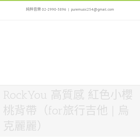
Skip
to
純粹音樂 02-2990-3896
|
puremusic254@gmail.com
content
RockYou 高質感 紅色小櫻
桃背帶（for旅行吉他 | 烏
克麗麗）