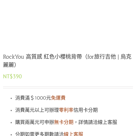
RockYou 高質感 紅色小櫻桃背帶（for旅行吉他 | 烏克
麗麗）
NT$
390
消費滿＄1000元
免運費
消費萬元以上可辦理
零利率
信用卡分期
購買兩萬元可申辦
無卡分期
，詳情請洽線上客服
分期如需更多期數請洽
線上客服