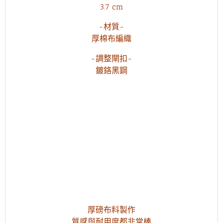
3.7 cm
麗
麗）
-材質-
數
量
厚棉布編織
-調整閘扣-
鍍鉻黑鋼
厚磅布料製作
質感與耐用度都非常棒