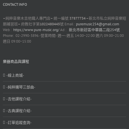
CONTACT INFO
–
純粹音樂木吉他職人專門店
–
統一編號
37877734 –
新北市私立純粹音樂短
期補習班
–
府教社字第
1022480445
號 Email :
puremusic254@gmail.com
Web :
https://www.pure-music.org/
Ad :
新北市新莊區中華路二段254號
Phone: 02-2990-3896 -營業時間- 週一-週五 14:00~22:00 週六 09:00~21:00
週日 09:00~15:00
樂器商品與課程
-線上商城-
-純粹購琴三部曲-
-吉他課程介紹-
-古典課程介紹-
-訂單追蹤查詢-