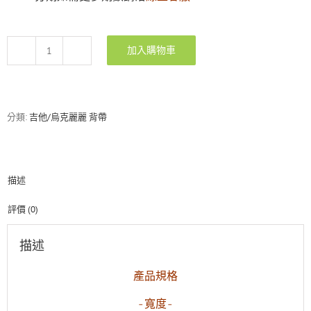
加入購物車
RockYou
高
質
感
紅
分類:
吉他/烏克麗麗 背帶
色
小
櫻
桃
描述
背
帶
（for
評價 (0)
旅
行
描述
吉
他
產品規格
|
烏
-寬度-
克