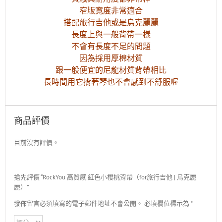
窄版寬度非常適合
搭配旅行吉他或是烏克麗麗
長度上與一般背帶一樣
不會有長度不足的問題
因為採用厚棉材質
跟一般便宜的尼龍材質背帶相比
長時間用它揹著琴也不會感到不舒服喔
商品評價
目前沒有評價。
搶先評價 “RockYou 高質感 紅色小櫻桃背帶（for旅行吉他 | 烏克麗
麗）”
發佈留言必須填寫的電子郵件地址不會公開。
必填欄位標示為
*