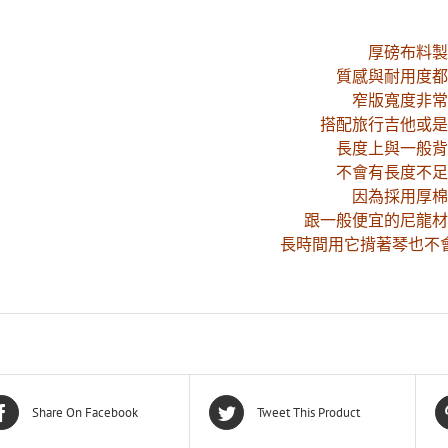
厚磅布料製
質感與耐用度都
窄版寬度非常
搭配旅行吉他或是
長度上與一般背
不會有長度不足
因為採用厚棉
跟一般便宜的尼龍材
長時間用它揹著琴也不
Share On Facebook
Tweet This Product