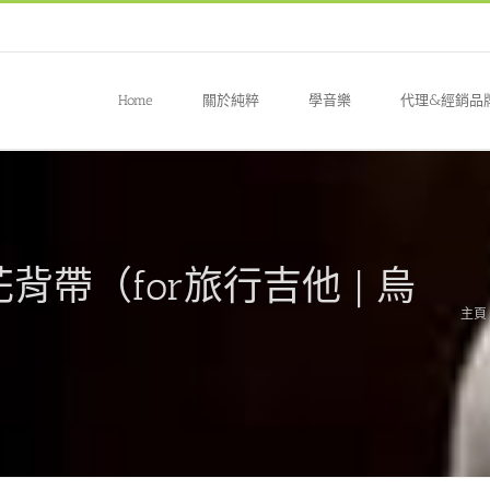
Home
關於純粹
學音樂
代理&經銷品
花背帶（for旅行吉他 | 烏
主頁