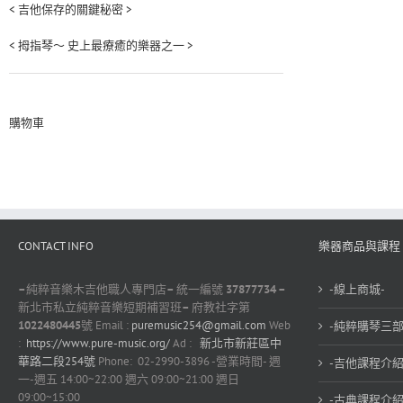
< 吉他保存的關鍵秘密 >
< 拇指琴～ 史上最療癒的樂器之一 >
購物車
CONTACT INFO
樂器商品與課程
–
純粹音樂木吉他職人專門店
–
統一編號
37877734 –
-線上商城-
新北市私立純粹音樂短期補習班
–
府教社字第
1022480445
號 Email :
puremusic254@gmail.com
Web
-純粹購琴三部
:
https://www.pure-music.org/
Ad :
新北市新莊區中
華路二段254號
Phone: 02-2990-3896 -營業時間- 週
-吉他課程介紹
一-週五 14:00~22:00 週六 09:00~21:00 週日
09:00~15:00
-古典課程介紹