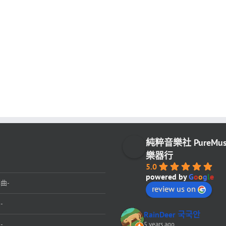
純粹音樂社 PureMu
樂器行
5.0
powered by
G
o
o
g
l
e
曲-
review us on
-
RainDeer 국국안
-
5 years ago