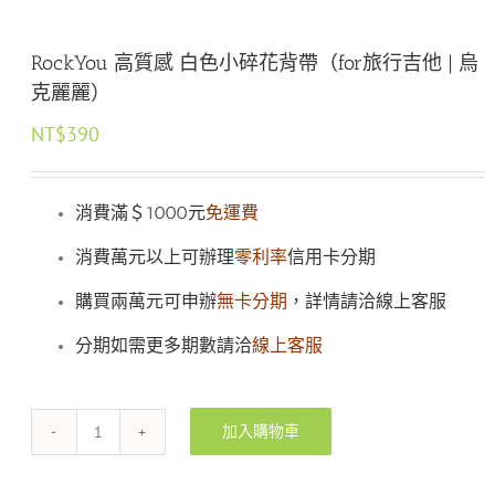
RockYou 高質感 白色小碎花背帶（for旅行吉他 | 烏
克麗麗）
NT$
390
消費滿＄1000元
免運費
消費萬元以上可辦理
零利率
信用卡分期
購買兩萬元可申辦
無卡分期
，詳情請洽線上客服
分期如需更多期數請洽
線上客服
加入購物車
RockYou
高
質