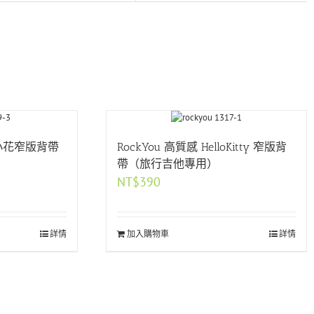
色小花窄版背帶
RockYou 高質感 HelloKitty 窄版背
帶（旅行吉他專用）
NT$
390
Gloria Hsu
詳情
加入購物車
詳情
根本就是客制化服務嘛�專業又耐心說明，
讓我們挑到一把好吉他�謝謝老闆跟闆娘�