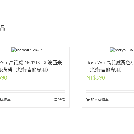
品
kYou 高質感 No.1316-2 波西米
RockYou 高質感黃
版背帶（旅行吉他專用）
（旅行吉他專用）
390
NT$
390
簡琪
李巧雲
購物車
詳情
加入購物車
買到了自己喜歡的吉他👍
東西收到了�，感覺老闆很積極也很有耐心
👍👍
是不錯的賣家 推推推！！