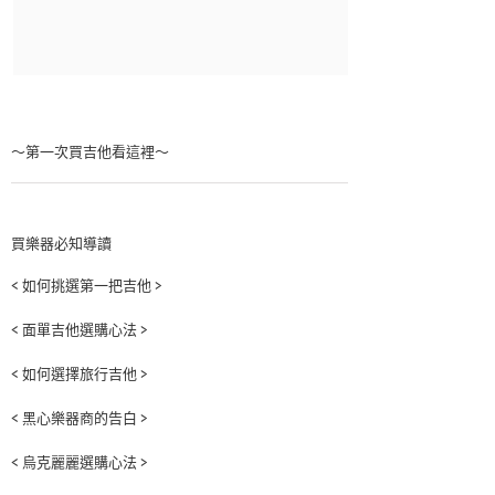
～第一次買吉他看這裡～
買樂器必知導讀
< 如何挑選第一把吉他 >
< 面單吉他選購心法 >
< 如何選擇旅行吉他 >
< 黑心樂器商的告白 >
< 烏克麗麗選購心法 >