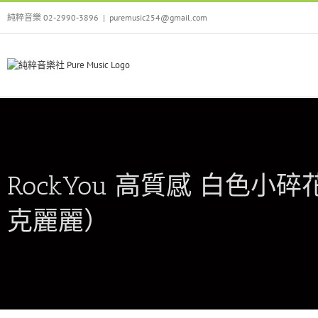
Skip
純粹音樂 02-2990-3896
|
puremusic254@gmail.com
to
content
RockYou 高質感 白色小碎
克麗麗）