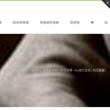
牌
聊音樂專欄
樂器維修服務
買樂器
/
吉他/烏克麗麗 背帶
/
RockYou 高質感 白色小碎花背帶（for旅行吉他 | 烏克麗麗）