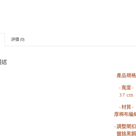
評價 (0)
描述
產品規格
-寬度-
3.7 cm
-材質-
厚棉布編
-調整閘扣
鍍鉻黑鋼