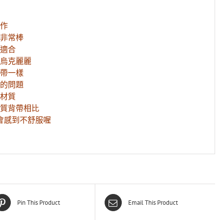
作
非常棒
適合
烏克麗麗
帶一樣
的問題
材質
質背帶相比
會感到不舒服喔
Pin This Product
Email This Product