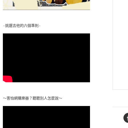
-挑選吉他的六個準則-
～害怕網購樂器？聽聽別人怎麼說～