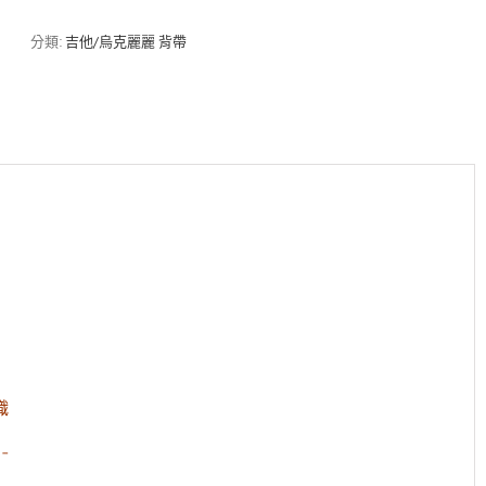
感
白
分類:
吉他/烏克麗麗 背帶
色
小
碎
花
背
帶
（for
旅
行
吉
他
|
烏
克
麗
麗）
數
織
量
-