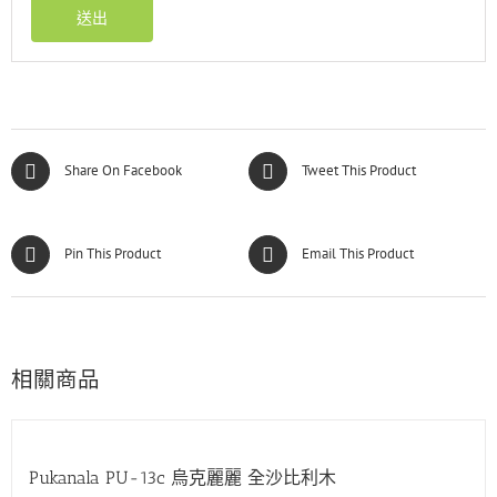
Share On Facebook
Tweet This Product
Pin This Product
Email This Product
相關商品
Pukanala PU-13c 烏克麗麗 全沙比利木