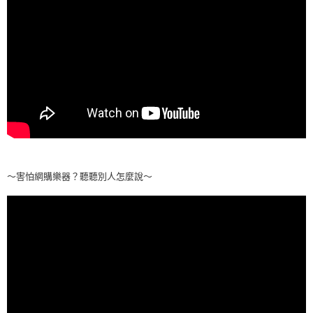
～害怕網購樂器？聽聽別人怎麼說～