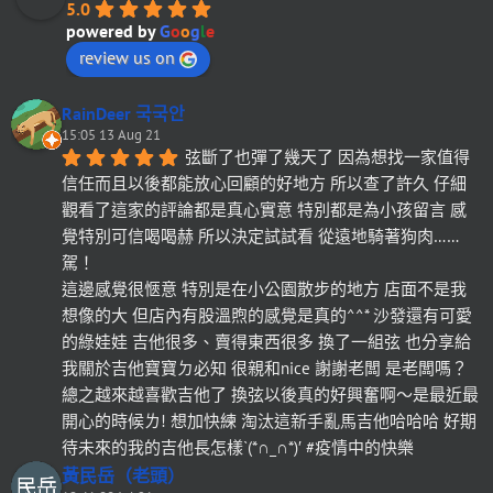
5.0
powered by
G
o
o
g
l
e
review us on
RainDeer 국국안
15:05 13 Aug 21
弦斷了也彈了幾天了 因為想找一家值得
信任而且以後都能放心回顧的好地方 所以查了許久 仔細
觀看了這家的評論都是真心實意 特別都是為小孩留言 感
覺特別可信喝喝赫 所以決定試試看 從遠地騎著狗肉……
駕！
這邊感覺很愜意 特別是在小公園散步的地方 店面不是我
想像的大 但店內有股溫煦的感覺是真的^^* 沙發還有可愛
的綠娃娃 吉他很多、賣得東西很多 換了一組弦 也分享給
我關於吉他寶寶ㄉ必知 很親和nice 謝謝老闆 是老闆嗎？
總之越來越喜歡吉他了 換弦以後真的好興奮啊～是最近最
開心的時候ㄌ! 想加快練 淘汰這新手亂馬吉他哈哈哈 好期
待未來的我的吉他長怎樣`(*∩_∩*)′ #疫情中的快樂
黃民岳（老頭）