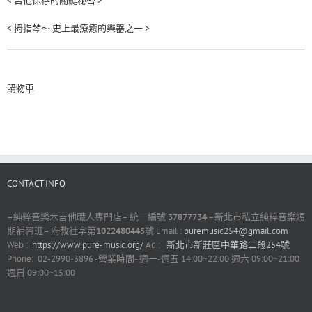
< 吉他保存的關鍵秘密 >
< 拇指琴～ 史上最療癒的樂器之一 >
購物車
CONTACT INFO
–
純粹音樂木吉他職人專門店
–
統一編號
37877734 –
新北市私立純粹音樂短
期補習班
–
府教社字第
1022480445
號 Email :
puremusic254@gmail.com
Web :
https://www.pure-music.org/
Ad :
新北市新莊區中華路二段254號
Phone: 02-2990-3896 -營業時間- 週一-週五 14:00~22:00 週六 09:00~21:00
週日 09:00~15:00