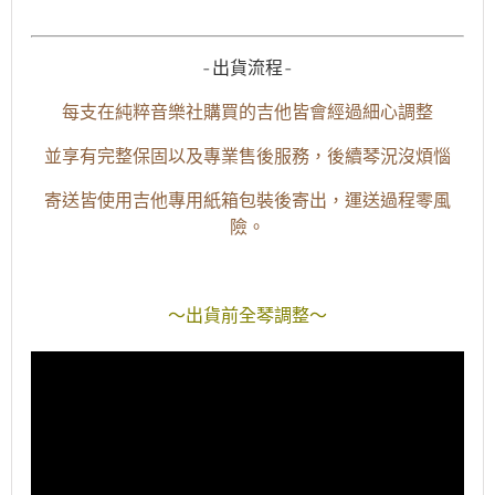
-出貨流程-
每支在純粹音樂社購買的吉他皆會經過細心調整
並享有完整保固以及專業售後服務，後續琴況沒煩惱
寄送皆使用吉他專用紙箱包裝後寄出，運送過程零風
險。
～出貨前全琴調整～