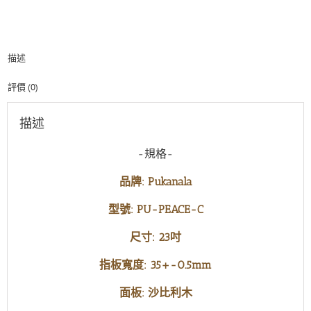
平
系
列
23
描述
吋
烏
克
評價 (0)
麗
麗
描述
數
量
-規格-
品牌: Pukanala
型號: PU-PEACE-C
尺寸: 23吋
指板寬度: 35+-0.5mm
面板: 沙比利木