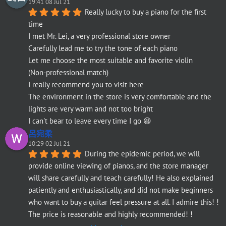
19:41 08 Jul 21
Really lucky to buy a piano for the first 
time
I met Mr. Lei, a very professional store owner
Carefully lead me to try the tone of each piano
Let me choose the most suitable and favorite violin
(Non-professional match)
I really recommend you to visit here
The environment in the store is very comfortable and the 
lights are very warm and not too bright
I can't bear to leave every time I go 😆
呂宛柔
10:29 02 Jul 21
During the epidemic period, we will 
provide online viewing of pianos, and the store manager 
will share carefully and teach carefully! He also explained 
patiently and enthusiastically, and did not make beginners 
who want to buy a guitar feel pressure at all. I admire this! ! 
The price is reasonable and highly recommended! !