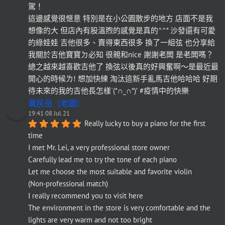
駕！
這邊感覺很愜意 特別是在小公園散步的地方 店面不是我
想像的大 但店內有股溫煦的感覺是真的^^* 沙發還有可愛
的綠娃娃 吉他很多、賣得東西很多 換了一組弦 也分享給
我關於吉他寶寶ㄉ必知 很親和nice 謝謝老闆 是老闆嗎？
總之越來越喜歡吉他了 換弦以後真的好興奮啊～是最近最
開心的時候ㄌ! 想加快練 淘汰這新手亂馬吉他哈哈哈 好期
待未來的我的吉他長怎樣`(*∩_∩*)′ #疫情中的快樂
黃民岳（老頭）
19:41 08 Jul 21
Really lucky to buy a piano for the first 
time
I met Mr. Lei, a very professional store owner
Carefully lead me to try the tone of each piano
Let me choose the most suitable and favorite violin
(Non-professional match)
I really recommend you to visit here
The environment in the store is very comfortable and the 
lights are very warm and not too bright