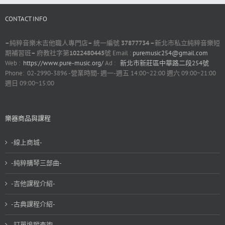
CONTACT INFO
–
純粹音樂木吉他職人專門店
–
統一編號
37877734 –
新北市私立純粹音樂短
期補習班
–
府教社字第
1022480445
號 Email :
puremusic254@gmail.com
Web :
https://www.pure-music.org/
Ad :
新北市新莊區中華路二段254號
Phone: 02-2990-3896 -營業時間- 週一-週五 14:00~22:00 週六 09:00~21:00
週日 09:00~15:00
樂器商品與課程
-線上商城-
-純粹購琴三部曲-
-吉他課程介紹-
-古典課程介紹-
-訂單追蹤查詢-