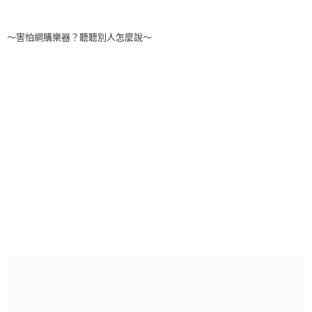
～害怕網購樂器？聽聽別人怎麼說～