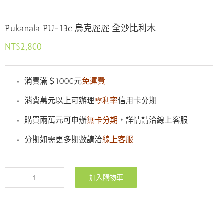
Pukanala PU-13c 烏克麗麗 全沙比利木
NT$
2,800
消費滿＄1000元
免運費
消費萬元以上可辦理
零利率
信用卡分期
購買兩萬元可申辦
無卡分期
，詳情請洽線上客服
分期如需更多期數請洽
線上客服
加入購物車
Pukanala
PU-
13c
烏