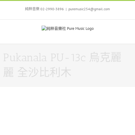
Skip
to
純粹音樂 02-2990-3896
|
puremusic254@gmail.com
content
Pukanala PU-13c 烏克麗
麗 全沙比利木