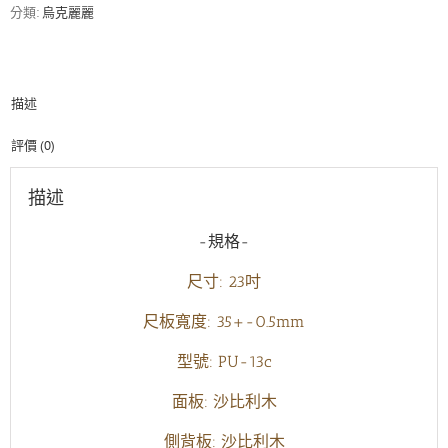
克
分類:
烏克麗麗
麗
麗
全
沙
描述
比
利
木
評價 (0)
數
量
描述
-規格-
尺寸: 23吋
尺板寬度: 35+-0.5mm
型號: PU-13c
面板: 沙比利木
側背板: 沙比利木