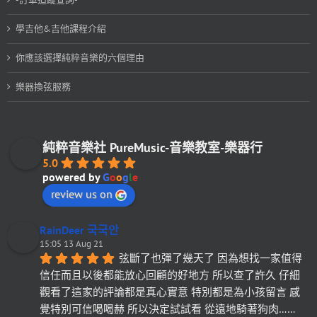
學吉他&吉他課程介紹
你應該選擇純粹音樂的六個理由
樂器換弦服務
純粹音樂社 PureMusic-音樂教室-樂器行
5.0
powered by
G
o
o
g
l
e
review us on
RainDeer 국국안
15:05 13 Aug 21
弦斷了也彈了幾天了 因為想找一家值得
信任而且以後都能放心回顧的好地方 所以查了許久 仔細
觀看了這家的評論都是真心實意 特別都是為小孩留言 感
覺特別可信喝喝赫 所以決定試試看 從遠地騎著狗肉……