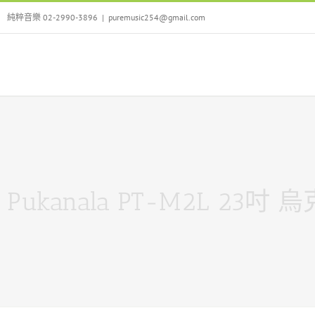
Skip
純粹音樂 02-2990-3896
|
puremusic254@gmail.com
to
content
Pukanala PT-M2L 2