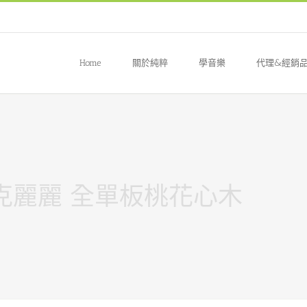
Home
關於純粹
學音樂
代理&經銷
3吋 烏克麗麗 全單板桃花心木