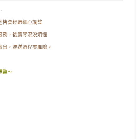
-
他皆會經過細心調整
服務，後續琴況沒煩惱
寄出，運送過程零風險。
調整～