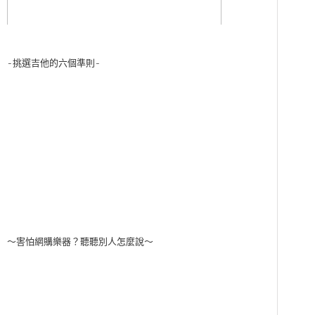
-挑選吉他的六個準則-
～害怕網購樂器？聽聽別人怎麼說～