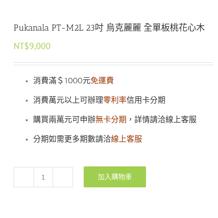
Pukanala PT-M2L 23吋 烏克麗麗 全單板桃花心木
NT$
9,000
消費滿＄1000元
免運費
消費萬元以上可辦理
零利率
信用卡分期
購買兩萬元可申辦
無卡分期
，詳情請洽線上客服
分期如需更多期數請洽
線上客服
加入購物車
Pukanala
PT-
M2L
23