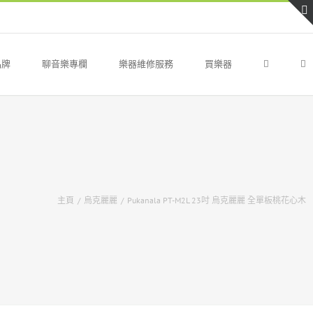
品牌
聊音樂專欄
樂器維修服務
買樂器
主頁
/
烏克麗麗
/
Pukanala PT-M2L 23吋 烏克麗麗 全單板桃花心木