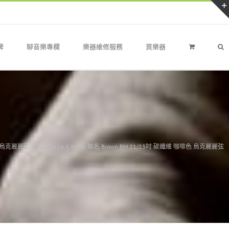
牌
聊音樂專欄
樂器維修服務
買樂器
烏克麗麗弦
/
Pukana La X Worth 聯名 Brown BM 21/23吋 碳纖維 咖啡色 烏克麗麗弦