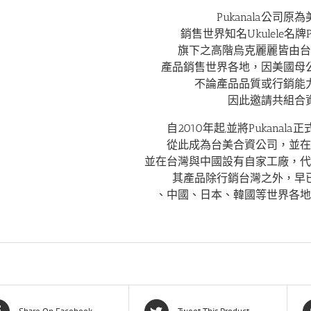
Pukanala公司原
銷售世界知名Ukulele名牌Pu
旗下之高階烏克麗麗皆由台
產品銷售世界各地，因美國母
不論產品品質或行銷能
因此邀請共組合
自2010年起,並將Pukanala正
從此成為台美合資公司，並在
並在台灣與中國設有自家工廠，代
其產品除行銷台灣之外，早
、中國、日本、韓國等世界各地