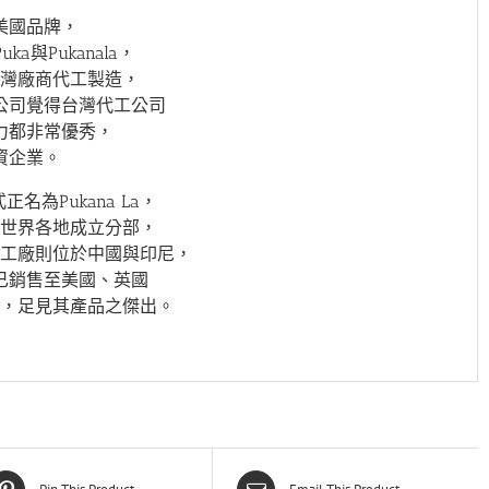
為美國品牌，
ka與Pukanala，
灣廠商代工製造，
公司覺得台灣代工公司
力都非常優秀，
資企業。
式正名為Pukana La，
世界各地成立分部，
工廠則位於中國與印尼，
已銷售至美國、英國
，足見其產品之傑出。