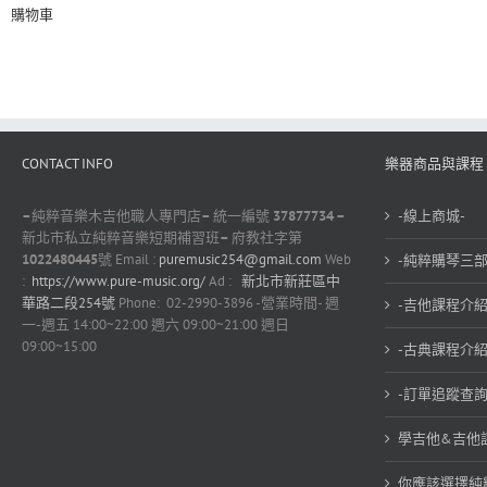
購物車
CONTACT INFO
樂器商品與課程
–
純粹音樂木吉他職人專門店
–
統一編號
37877734 –
-線上商城-
新北市私立純粹音樂短期補習班
–
府教社字第
1022480445
號 Email :
puremusic254@gmail.com
Web
-純粹購琴三部
:
https://www.pure-music.org/
Ad :
新北市新莊區中
華路二段254號
Phone: 02-2990-3896 -營業時間- 週
-吉他課程介紹
一-週五 14:00~22:00 週六 09:00~21:00 週日
09:00~15:00
-古典課程介紹
-訂單追蹤查詢
學吉他&吉他
你應該選擇純