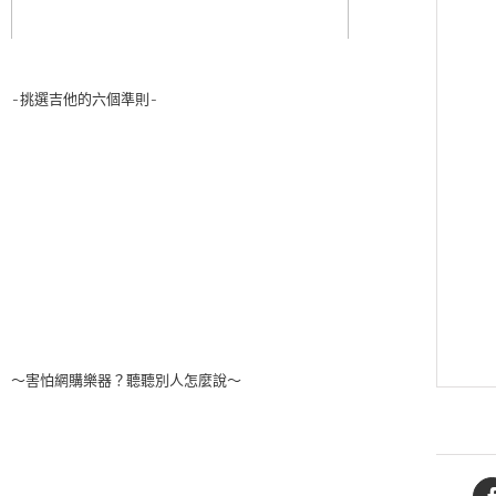
-挑選吉他的六個準則-
～害怕網購樂器？聽聽別人怎麼說～