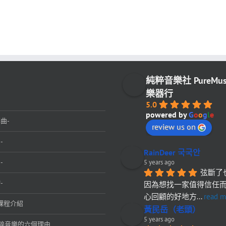
純粹音樂社 PureMu
樂器行
5.0
powered by
G
o
o
g
l
e
曲-
review us on
-
RainDeer 국국안
-
5 years ago
弦斷了
-
因為想找一家值得信任
心回顧的好地方
... 
read m
課程介紹
黃民岳（老頭）
5 years ago
粹音樂的六個理由