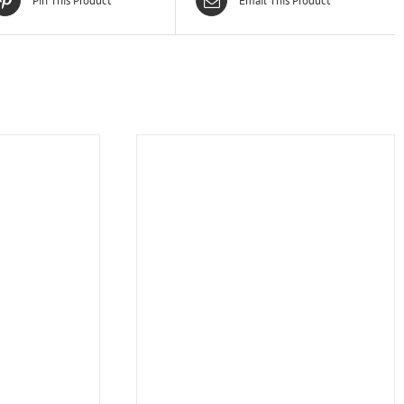
Pin This Product
Email This Product
林季湘
第一次買樂器可以感受到老闆的專業跟真
服務超好 在
誠推薦到適合我們的樂器