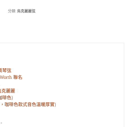
Worth
聯
分類:
烏克麗麗弦
名
Brown
BM
21/23
吋
碳
纖
維
咖
啡
質琴弦
色
烏
 Worth 聯名
克
M
麗
吋烏克麗麗
麗
咖啡色)
弦
，咖啡色款式音色溫暖厚實)
數
量
-