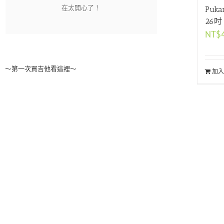
Puka
26
NT$
～第一次買吉他看這裡～
加入