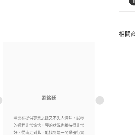
相關
洪貫傑
老闆相當用心，每一把琴都經過細心挑選
純粹音樂社是一
又嚴格把關，現場琴各有各的特色，在這
購樂器不用擔心
裡絕對能找到自己適合有喜愛的琴。
老闆都