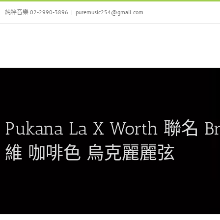
Skip
純粹音樂 02-2990-3896
|
puremusic254@gmail.com
to
content
Pukana La X Worth 聯名 
維 咖啡色 烏克麗麗弦