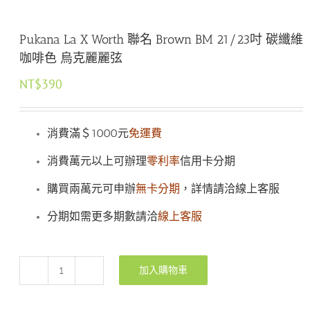
Pukana La X Worth 聯名 Brown BM 21/23吋 碳纖維
咖啡色 烏克麗麗弦
NT$
390
消費滿＄1000元
免運費
消費萬元以上可辦理
零利率
信用卡分期
購買兩萬元可申辦
無卡分期
，詳情請洽線上客服
分期如需更多期數請洽
線上客服
加入購物車
Pukana
La
X