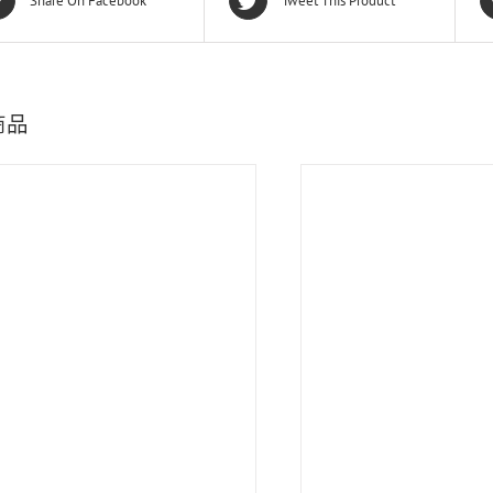
Share On Facebook
Tweet This Product
商品
蘇芳妤
徽你莫屬
間親切又體貼的店家。網
老闆非常用心的保養琴以及會告訴很多小
資訊不透明,只要主動詢問
細節，服務很棒！之後也會考慮在這裡買
會熱心回答喔�
琴👏👏👏