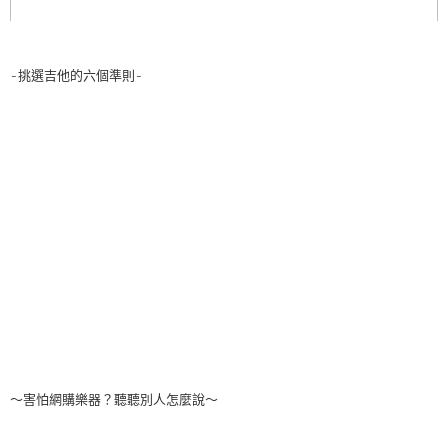
-挑選吉他的六個準則-
～害怕網購樂器？聽聽別人怎麼說～