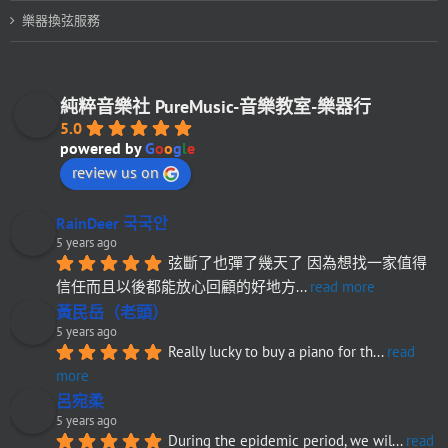
樂器換弦服務
純粹音樂社 PureMusic-音樂教室-樂器行
5.0
powered by
G
o
o
g
l
e
review us on
RainDeer 국국안
5 years ago
弦斷了也彈了幾天了 因為想找一家值得
信任而且以後都能放心回顧的好地方
... 
read more
黃民岳（老頭）
5 years ago
Really lucky to buy a piano for th
... 
read 
more
呂宛柔
5 years ago
During the epidemic period, we wil
... 
read 