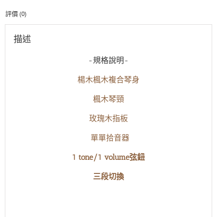
他
評價 (0)
數
量
描述
-規格說明-
楊木楓木複合琴身
楓木琴頸
玫瑰木指板
單單拾音器
1 tone/1 volume弦鈕
三段切換