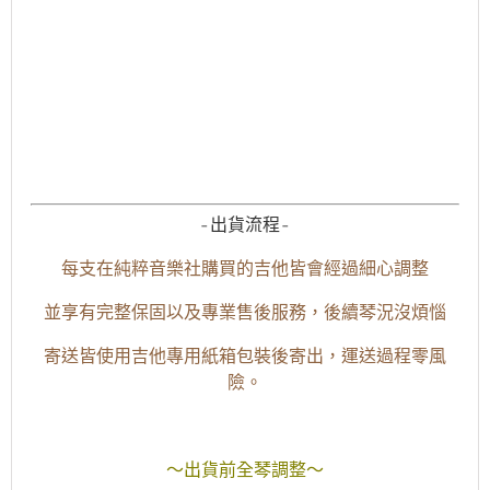
-出貨流程-
每支在純粹音樂社購買的吉他皆會經過細心調整
並享有完整保固以及專業售後服務，後續琴況沒煩惱
寄送皆使用吉他專用紙箱包裝後寄出，運送過程零風
險。
～出貨前全琴調整～