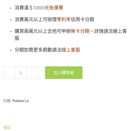
消費滿＄1000元
免運費
消費萬元以上可辦理
零利率
信用卡分期
購買兩萬元以上吉他可申辦
無卡分期
，詳情請洽線上客
服
分期如需更多期數請洽
線上客服
加入購物車
Pukana
La
PEG61T
冰
川
分類:
Pukana La
藍
單
單
電
描述
吉