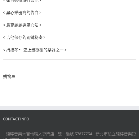
< 如何選擇旅行吉他 >
< 黑心樂器商的告白 >
< 烏克麗麗選購心法 >
< 吉他保存的關鍵秘密 >
< 拇指琴～ 史上最療癒的樂器之一 >
購物車
CONTACT INFO
–
純粹音樂木吉他職人專門店
–
統一編號
37877734 –
新北市私立純粹音樂短