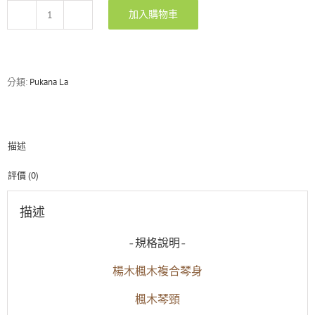
加入購物車
Pukana
La
PEG61S
冰
川
分類:
Pukana La
藍
單
單
雙
描述
電
吉
他
評價 (0)
數
量
描述
-規格說明-
楊木楓木複合琴身
楓木琴頸