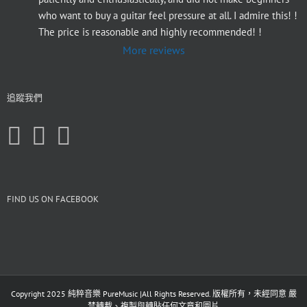
who want to buy a guitar feel pressure at all. I admire this! ! 
The price is reasonable and highly recommended! !
More reviews
追蹤我們
FIND US ON FACEBOOK
Copyright 2025 純粹音樂 PureMusic |All Rights Reserved. 版權所有，未經同意 嚴
禁轉載、複製與轉貼任何文章和圖片