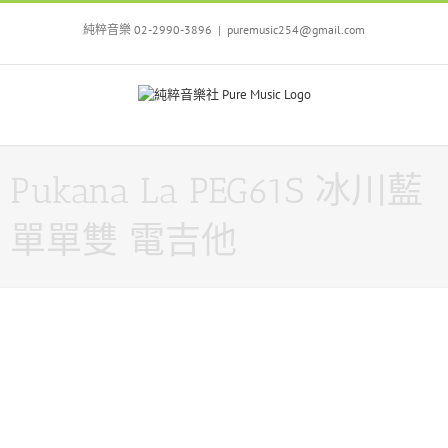
Skip
to
純粹音樂 02-2990-3896
|
puremusic254@gmail.com
content
Pukana La PEG61S 冰川藍
單單雙 電吉他