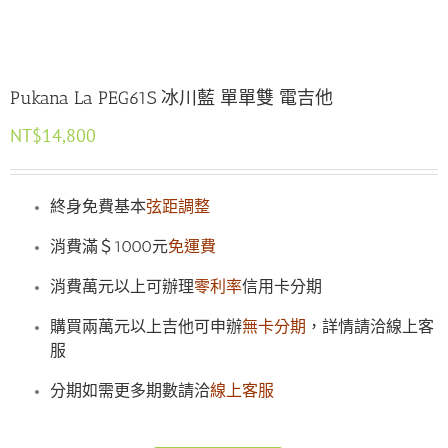
Pukana La PEG61S 冰川藍 單單雙 電吉他
NT$
14,800
終身免費基本
弦距調整
消費滿＄1000元
免運費
消費萬元以上可辦理
零利率
信用卡分期
購買兩萬元以上吉他可申辦
無卡分期
，詳情請洽線上客
服
分期如需更多期數請洽
線上客服