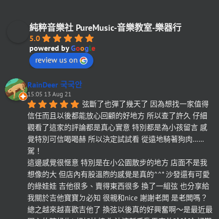
純粹音樂社 PureMusic-音樂教室-樂器行
5.0
powered by
G
o
o
g
l
e
review us on
RainDeer 국국안
15:05 13 Aug 21
弦斷了也彈了幾天了 因為想找一家值得
信任而且以後都能放心回顧的好地方 所以查了許久 仔細
觀看了這家的評論都是真心實意 特別都是為小孩留言 感
覺特別可信喝喝赫 所以決定試試看 從遠地騎著狗肉……
駕！
這邊感覺很愜意 特別是在小公園散步的地方 店面不是我
想像的大 但店內有股溫煦的感覺是真的^^* 沙發還有可愛
的綠娃娃 吉他很多、賣得東西很多 換了一組弦 也分享給
我關於吉他寶寶ㄉ必知 很親和nice 謝謝老闆 是老闆嗎？
總之越來越喜歡吉他了 換弦以後真的好興奮啊～是最近最