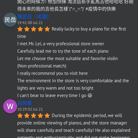
開心的時候ㄌ! 想加快練 淘汰這新手亂馬吉他哈哈哈 好期
待未來的我的吉他長怎樣`(*∩_∩*)′ #疫情中的快樂
黃民岳（老頭）
19:41 08 Jul 21
Really lucky to buy a piano for the first 
time
I met Mr. Lei, a very professional store owner
Carefully lead me to try the tone of each piano
Let me choose the most suitable and favorite violin
(Non-professional match)
I really recommend you to visit here
The environment in the store is very comfortable and the 
lights are very warm and not too bright
I can't bear to leave every time I go 😆
呂宛柔
10:29 02 Jul 21
During the epidemic period, we will 
provide online viewing of pianos, and the store manager 
will share carefully and teach carefully! He also explained 
patiently and enthusiastically, and did not make beginners 