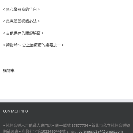
< 黑心樂器商的告白 >
< 烏克麗麗選購心法 >
< 吉他保存的關鍵秘密 >
< 拇指琴～ 史上最療癒的樂器之一 >
購物車
CONTACT INFO
–
純粹音樂木吉他職人專門店
–
統一編號
37877734 –
新北市私立純粹音樂短
期補習班
–
府教社字第
1022480445
號 Email :
puremusic254@gmail.com