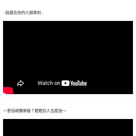
-挑選吉他的六個準則-
～害怕網購樂器？聽聽別人怎麼說～