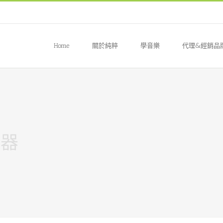
Home
關於純粹
學音樂
代理&經銷品
音器