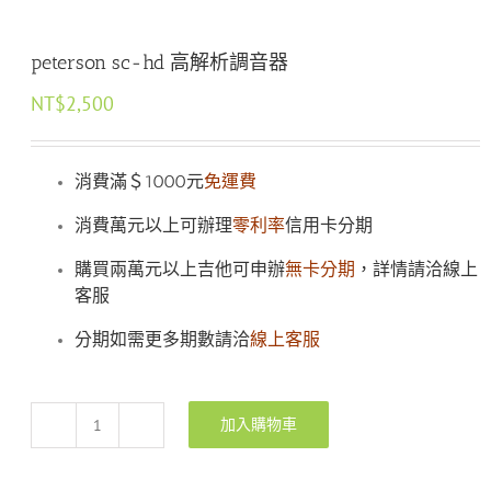
peterson sc-hd 高解析調音器
NT$
2,500
消費滿＄1000元
免運費
消費萬元以上可辦理
零利率
信用卡分期
購買兩萬元以上吉他可申辦
無卡分期
，詳情請洽線上
客服
分期如需更多期數請洽
線上客服
加入購物車
peterson
sc-
hd