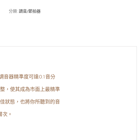
高
解
分類:
調音/節拍器
析
調
音
器
數
量
其調音器精準度可達0.1音分
整，使其成為市面上最精準
佳狀態，也將你所聽到的音
層次。