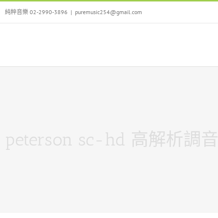
Skip
純粹音樂 02-2990-3896
|
puremusic254@gmail.com
to
content
peterson sc-hd 高解析調