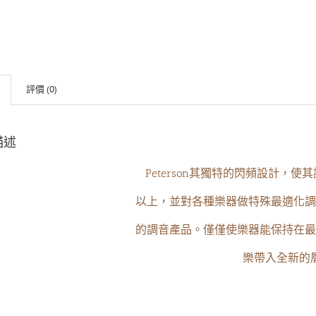
評價 (0)
描述
Peterson其獨特的閃頻設計，使
以上，
並對各種樂器做特殊最適化調
的
調音產品。僅僅使樂器能保持在最
樂帶
入全
新的