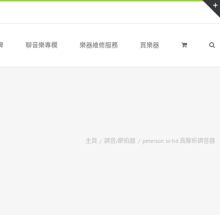
牌
聊音樂專欄
樂器維修服務
買樂器
主頁
/
調音/節拍器
/
peterson sc-hd 高解析調音器