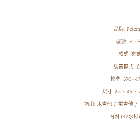
品牌: Peter
型號: SC-
款式: 夾
調音模式: 
校準: 390-4
尺寸: 62 x 46 x 
蘇芳妤
徽你莫屬
適用: 木吉他 / 電吉他 /
內附 (3V水銀
間親切又體貼的店家。網
老闆非常用心的保養琴以及會告訴很多小
訊不透明,只要主動詢問
細節，服務很棒！之後也會考慮在這裡買
會熱心回答喔�
琴👏👏👏