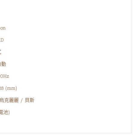
son
HD
式
自動
90Hz
28 (mm)
林季湘
 烏克麗麗 / 貝斯
電池)
第一次買樂器可以感受到老闆的專業跟真
服務超好 在
誠推薦到適合我們的樂器