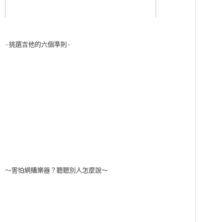
-挑選吉他的六個準則-
～害怕網購樂器？聽聽別人怎麼說～