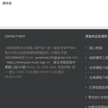
購物車
CONTACT INFO
樂器商品與課程
–
純粹音樂木吉他職人專門店
–
統一編號
37877734 –
-線上商城-
新北市私立純粹音樂短期補習班
–
府教社字第
1022480445
號 Email :
puremusic254@gmail.com
Web
-純粹購琴三部
:
https://www.pure-music.org/
Ad :
新北市新莊區中
華路二段254號
Phone: 02-2990-3896 -營業時間- 週
-吉他課程介紹
一-週五 14:00~22:00 週六 09:00~21:00 週日
09:00~15:00
-古典課程介紹
-訂單追蹤查詢
學吉他&吉他
你應該選擇純