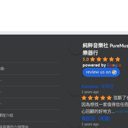
純粹音樂社 PureMu
樂器行
5.0
powered by
G
o
o
g
l
e
曲-
review us on
-
RainDeer 국국안
-
5 years ago
弦斷了
-
因為想找一家值得信任
心回顧的好地方
... 
read m
課程介紹
黃民岳（老頭）
5 years ago
粹音樂的六個理由