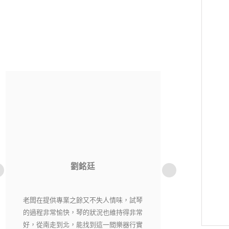
洪貫傑
老闆相當用心，每一把琴都經過細心挑選
純粹音樂社是一
又嚴格把關，現場琴各有各的特色，在這
購樂器不用擔心資
裡絕對能找到自己適合有喜愛的琴。
老闆都