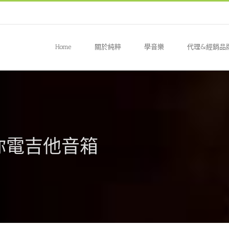
Home
關於純粹
學音樂
代理&經銷品
瓦 迷你電吉他音箱