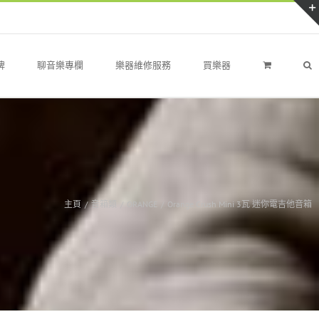
牌
聊音樂專欄
樂器維修服務
買樂器
主頁
/
音箱類
/
ORANGE
/
Orange Crush Mini 3瓦 迷你電吉他音箱