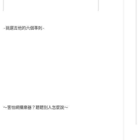
-挑選吉他的六個準則-
～害怕網購樂器？聽聽別人怎麼說～