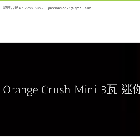
Skip
純粹音樂 02-2990-3896
|
puremusic254@gmail.com
to
content
Orange Crush Mini 3