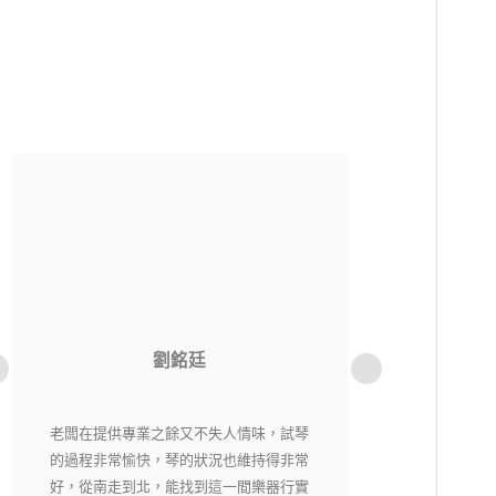
洪貫傑
老闆相當用心，每一把琴都經過細心挑選
純粹音樂社是一
又嚴格把關，現場琴各有各的特色，在這
購樂器不用擔心資
裡絕對能找到自己適合有喜愛的琴。
老闆都