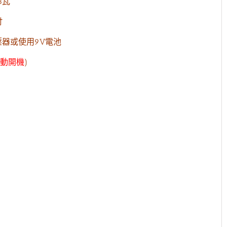
3瓦
吋
壓器或使用9V電池
動開機
)
林季湘
第一次買樂器可以感受到老闆的專業跟真
服務超好 在
誠推薦到適合我們的樂器