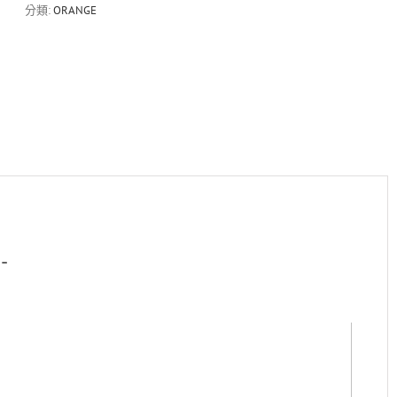
瓦
分類:
ORANGE
迷
你
電
吉
他
音
箱
數
量
-