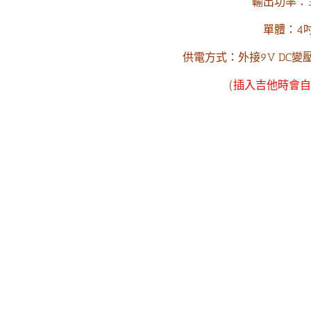
輸出功率：
單體：4
供電方式：外接9V DC變
(
插入吉他時會自
蘇芳妤
徽你莫屬
間親切又體貼的店家。網
老闆非常用心的保養琴以及會告訴很多小
訊不透明,只要主動詢問
細節，服務很棒！之後也會考慮在這裡買
會熱心回答喔�
琴👏👏👏