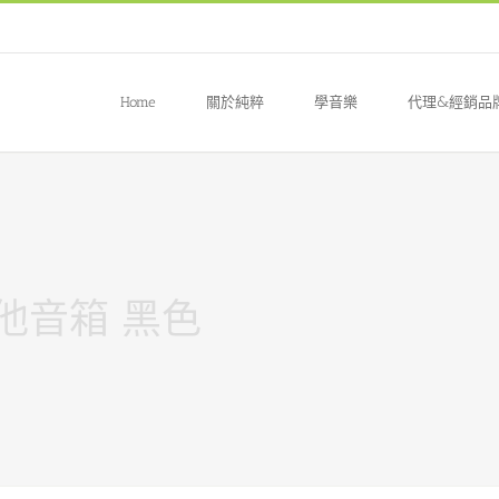
Home
關於純粹
學音樂
代理&經銷品
 電吉他音箱 黑色