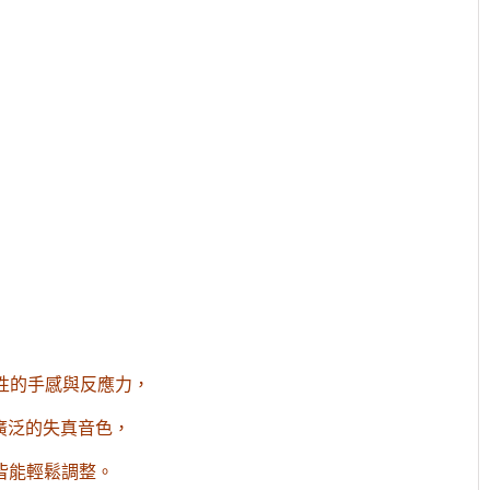
林季湘
標誌性的手感與反應力，
造出廣泛的失真音色，
第一次買樂器可以感受到老闆的專業跟真
服務超好 在
誠推薦到適合我們的樂器
皆能輕鬆調整。