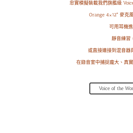
忠實模擬裝載我們旗艦級 Voice o
Orange 4×12″ 
可用耳機進
靜音練習
或直接連接到混音器
在錄音室中捕捉龐大、真實的 
Voice of the W