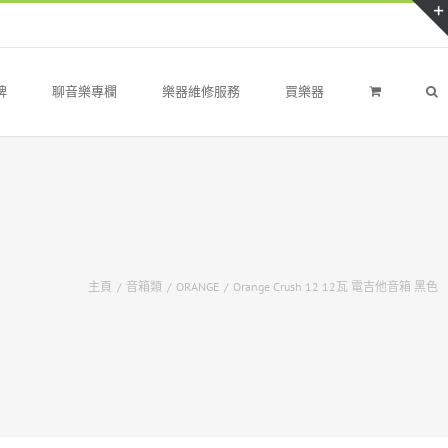
牌
聊音樂專欄
樂器維修服務
買樂器
主頁
/
音箱類
/
ORANGE
/
Orange Crush 12 12瓦 電吉他音箱 黑色