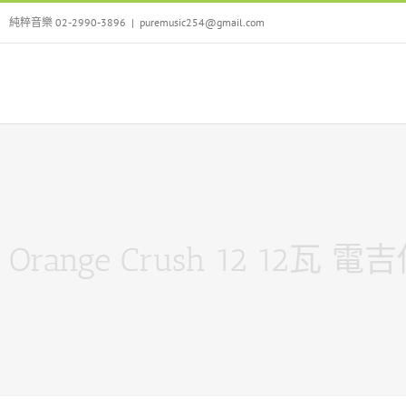
Skip
純粹音樂 02-2990-3896
|
puremusic254@gmail.com
to
content
Orange Crush 12 12瓦