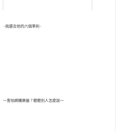
-挑選吉他的六個準則-
～害怕網購樂器？聽聽別人怎麼說～