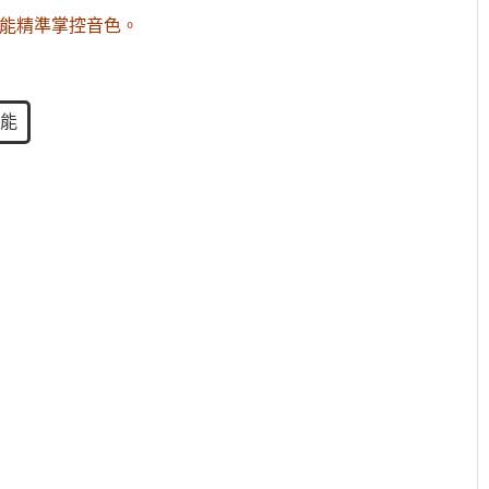
你能精準掌控音色。
能