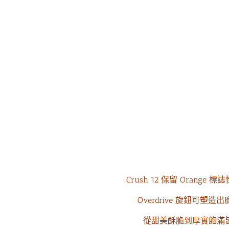
蘇芳妤
徽你莫屬
Crush 12
保留 Orange 
Overdrive 旋鈕可塑
間親切又體貼的店家。網
老闆非常用心的保養琴以及會告訴很多小
訊不透明,只要主動詢問
細節，服務很棒！之後也會考慮在這裡買
從甜美酥脆到厚實飽滿
會熱心回答喔�
琴👏👏👏