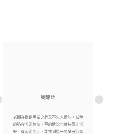
洪貫傑
老闆相當用心，每一把琴都經過細心挑選
純粹音樂社是一
又嚴格把關，現場琴各有各的特色，在這
購樂器不用擔心資
裡絕對能找到自己適合有喜愛的琴。
老闆都