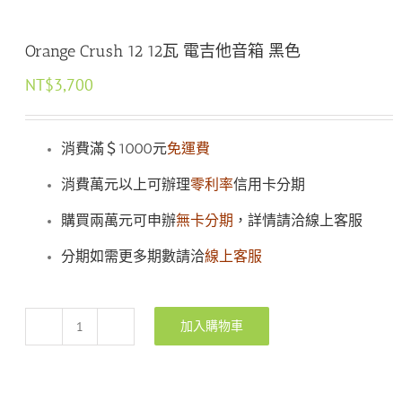
Orange Crush 12 12瓦 電吉他音箱 黑色
NT$
3,700
消費滿＄1000元
免運費
消費萬元以上可辦理
零利率
信用卡分期
購買兩萬元可申辦
無卡分期
，詳情請洽線上客服
分期如需更多期數請洽
線上客服
加入購物車
Orange
Crush
12
12