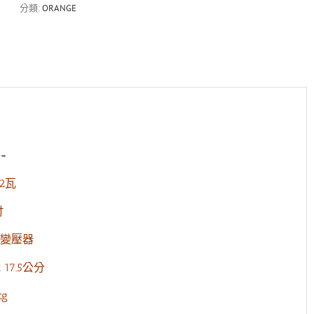
瓦
分類:
ORANGE
電
吉
他
音
箱
黑
色
數
量
-
2瓦
吋
變壓器
x 17.5公分
kg