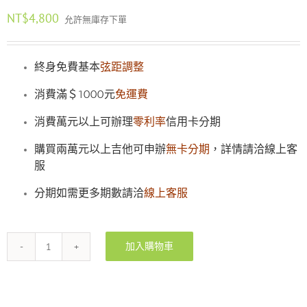
NT$
4,800
允許無庫存下單
終身免費基本
弦距調整
消費滿＄1000元
免運費
消費萬元以上可辦理
零利率
信用卡分期
購買兩萬元以上吉他可申辦
無卡分期
，詳情請洽線上客
服
分期如需更多期數請洽
線上客服
加入購物車
OPPA
OP120N-
40
雲