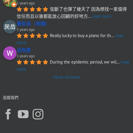
5 years ago
弦斷了也彈了幾天了 因為想找一家值得
信任而且以後都能放心回顧的好地方
... 
read more
黃民岳（老頭）
5 years ago
Really lucky to buy a piano for th
... 
read 
more
呂宛柔
5 years ago
During the epidemic period, we wil
... 
read 
more
More reviews
追蹤我們