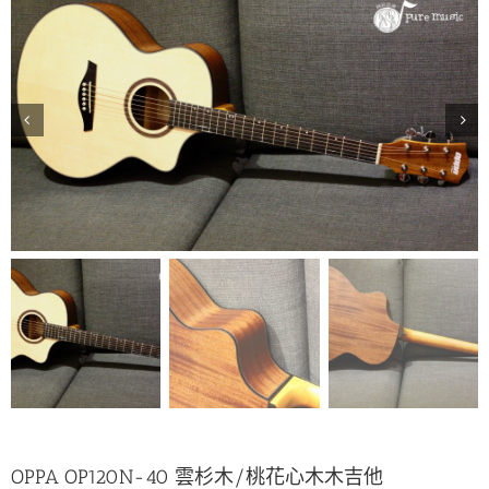


OPPA OP120N-40 雲杉木/桃花心木木吉他