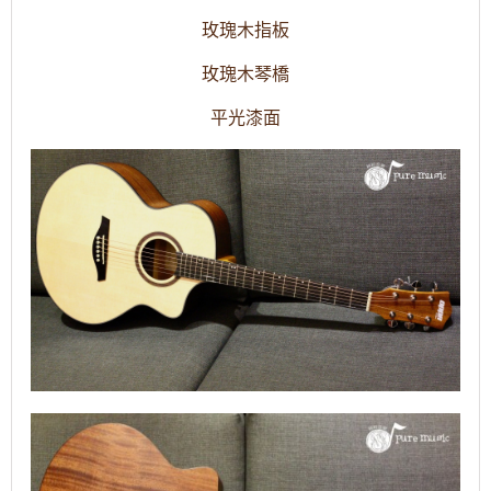
玫瑰木
指板
玫瑰木
琴橋
平光
漆面