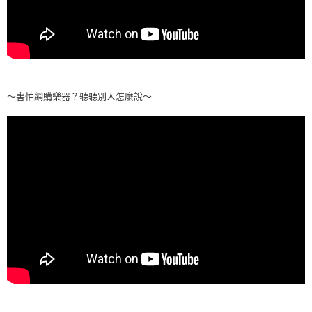
～害怕網購樂器？聽聽別人怎麼說～