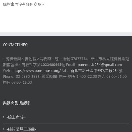
購物車內沒有任何商品。
CONTACT INFO
–
純粹音樂木吉他職人專門店
–
統一編號
37877734 –
新北市私立純粹音樂短
期補習班
–
府教社字第
1022480445
號 Email :
puremusic254@gmail.com
Web :
https://www.pure-music.org/
Ad :
新北市新莊區中華路二段254號
Phone: 02-2990-3896 -營業時間- 週一-週五 14:00~22:00 週六 09:00~21:00
週日 09:00~15:00
樂器商品與課程
-線上商城-
-純粹購琴三部曲-