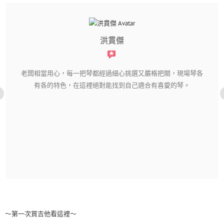
，現場琴各
的琴。
蘇芳妤
純粹音樂社是一間親切又體貼的店家。網購樂器不用擔心
透明,只要主動詢問老闆都會熱心回答喔�
～第一次買吉他看這裡～