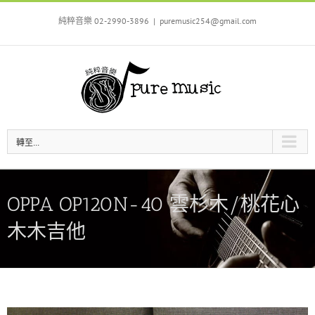
Skip
to
純粹音樂 02-2990-3896
|
puremusic254@gmail.com
content
轉至...
OPPA OP120N-40 雲杉木/桃花心
木木吉他