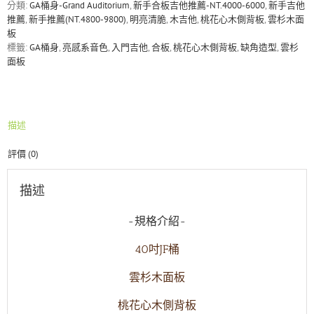
杉
分類:
GA桶身-Grand Auditorium
,
新手合板吉他推薦-NT.4000-6000
,
新手吉他
木/
推薦
,
新手推薦(NT.4800-9800)
,
明亮清脆
,
木吉他
,
桃花心木側背板
,
雲杉木面
桃
板
花
標籤:
GA桶身
,
亮感系音色
,
入門吉他
,
合板
,
桃花心木側背板
,
缺角造型
,
雲杉
心
面板
木
木
吉
他
描述
數
量
評價 (0)
描述
-規格介紹-
40吋
JF桶
雲杉木
面板
桃花心木
側背板