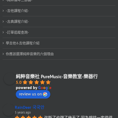
-吉他課程介紹-
-古典課程介紹-
-訂單追蹤查詢-
學吉他&吉他課程介紹
你應該選擇純粹音樂的六個理由
純粹音樂社 PureMusic-音樂教室-樂器行
5.0
powered by
G
o
o
g
l
e
review us on
RainDeer 국국안
5 years ago
弦斷了也彈了幾天了 因為想找一家值得