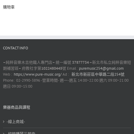
購物車
CONTACT INFO
–
純粹音樂木吉他職人專門店
–
統一編號
37877734 –
新北市私立純粹音樂短
期補習班
–
府教社字第
1022480445
號 Email :
puremusic254@gmail.com
Web :
https://www.pure-music.org/
Ad :
新北市新莊區中華路二段254號
Phone: 02-2990-3896 -營業時間- 週一-週五 14:00~22:00 週六 09:00~21:00
週日 09:00~15:00
樂器商品與課程
-線上商城-
-純粹購琴三部曲-