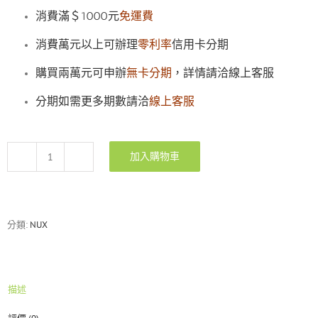
消費滿＄1000元
免運費
消費萬元以上可辦理
零利率
信用卡分期
購買兩萬元可申辦
無卡分期
，詳情請洽線上客服
分期如需更多期數請洽
線上客服
加入購物車
NUX
Mighty
20
BT
20W
分類:
NUX
藍
牙
電
吉
描述
他
音