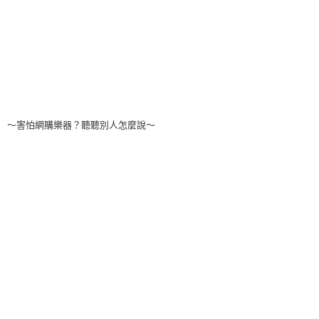
～害怕網購樂器？聽聽別人怎麼說～