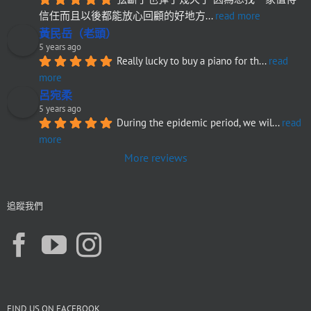
信任而且以後都能放心回顧的好地方
... 
read more
黃民岳（老頭）
5 years ago
Really lucky to buy a piano for th
... 
read 
more
呂宛柔
5 years ago
During the epidemic period, we wil
... 
read 
more
More reviews
追蹤我們
FIND US ON FACEBOOK