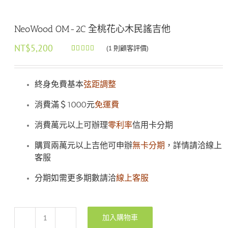
NeoWood OM-2C 全桃花心木民謠吉他
NT$
5,200
(
1
則顧客評價)
評分
1
5.00
/
5，已有
位
顧客進行評
分
終身免費基本
弦距調整
消費滿＄1000元
免運費
消費萬元以上可辦理
零利率
信用卡分期
購買兩萬元以上吉他可申辦
無卡分期
，詳情請洽線上
客服
分期如需更多期數請洽
線上客服
加入購物車
NeoWood