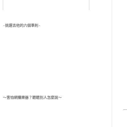
-挑選吉他的六個準則-
～害怕網購樂器？聽聽別人怎麼說～