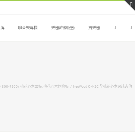
品牌
聊音樂專欄
樂器維修服務
買樂器
800-9800)
,
桃花心木面板
,
桃花心木側背板
/
NeoWood OM-2C 全桃花心木民謠吉他