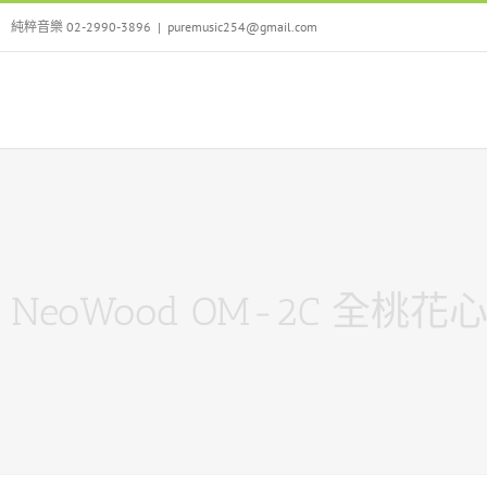
Skip
純粹音樂 02-2990-3896
|
puremusic254@gmail.com
to
content
NeoWood OM-2C 全桃