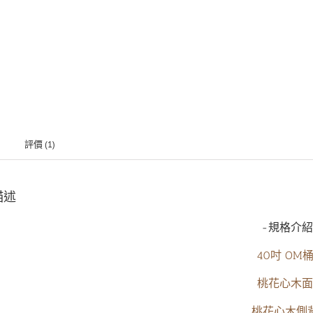
評價 (1)
描述
-規格介紹
40吋
OM
桃花心木
面
桃花心木
側