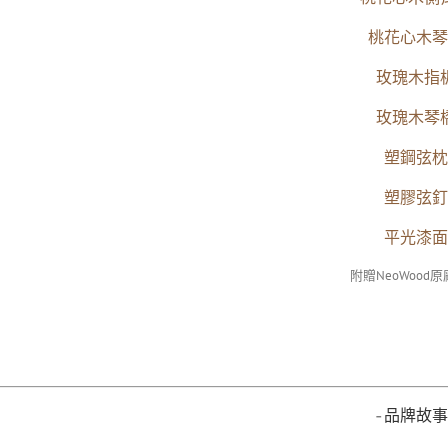
桃花心木
琴
玫瑰木
指
玫瑰木
琴
塑鋼
弦枕
塑膠
弦釘
平光漆面
附贈NeoWood
-品牌故事