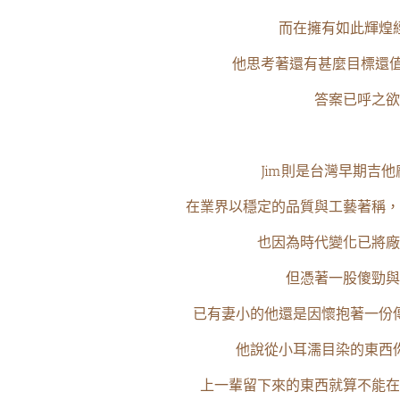
而在擁有如此輝煌
他思考著還有甚麼目標還值
答案已呼之欲
Jim則是台灣早期吉
在業界以穩定的品質與工藝著稱，
也因為時代變化已將廠
但憑著一股傻勁與
已有妻小的他還是因懷抱著一份
他說從小耳濡目染的東西
上一輩留下來的東西就算不能在