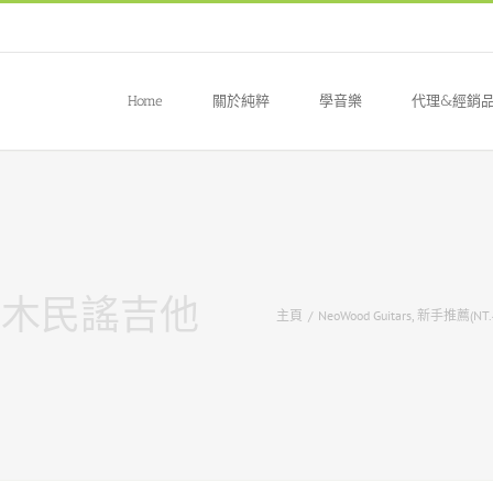
Home
關於純粹
學音樂
代理&經銷
花心木民謠吉他
主頁
/
NeoWood Guitars
,
新手推薦(NT.4