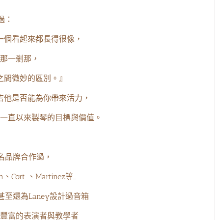
說過：
一個看起來都長得很像，
那一剎那，
之間微妙的區別。』
吉他是否能為你帶來活力，
一直以來製琴的目標與價值。
知名品牌合作過，
n、Cort 、Martinez等…
至還為Laney設計過音箱
豐富的表演者與教學者