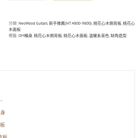
OM-
2C
全
桃
分類:
NeoWood Guitars
,
新手推薦(NT.4800-9800)
,
桃花心木側背板
,
桃花心
花
木面板
心
標籤:
OM桶身
,
桃花心木側背板
,
桃花心木面板
,
溫暖系音色
,
缺角造型
木
民
謠
吉
他
數
量
-
桶身
板
背板