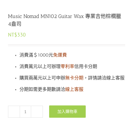
Music Nomad MN102 Guitar Wax 專業吉他棕櫚臘
4盎司
NT$
330
消費滿＄1000元
免運費
消費萬元以上可辦理
零利率
信用卡分期
購買兩萬元以上可申辦
無卡分期
，詳情請洽線上客服
分期如需更多期數請洽
線上客服
加入購物車
Music
Nomad
MN102