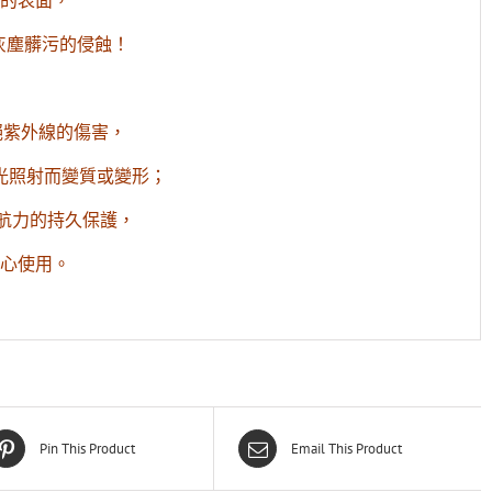
的表面，
灰塵髒污的侵蝕！
絕紫外線的傷害，
光照射而變質或變形；
續航力的持久保護，
心使用。
Pin This Product
Email This Product