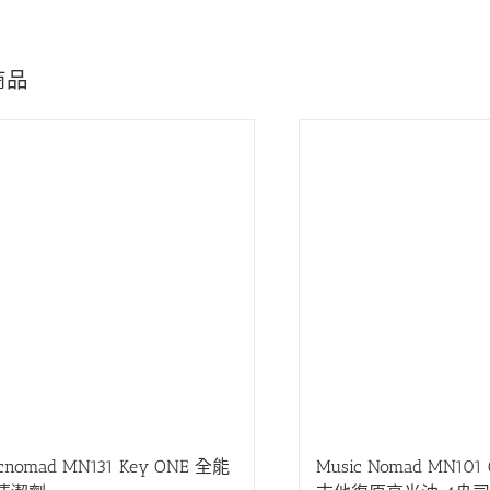
商品
蘇芳妤
徽你莫屬
粹音樂社是一間親切又體貼的店家。網
老闆非常用心的保養琴以及
器不用擔心資訊不透明,只要主動詢問
細節，服務很棒！之後也會
cnomad MN131 Key ONE 全能
Music Nomad MN101 G
老闆都會熱心回答喔�
琴👏👏👏