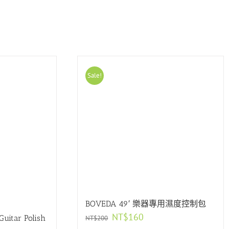
Sale!
林季湘
會告訴很多小
第一次買樂器可以感受到老闆的專業跟真
BOVEDA 49′ 樂器專用濕度控制包
考慮在這裡買
誠推薦到適合我們的樂器
原
目
NT$
160
uitar Polish
NT$
200
始
前