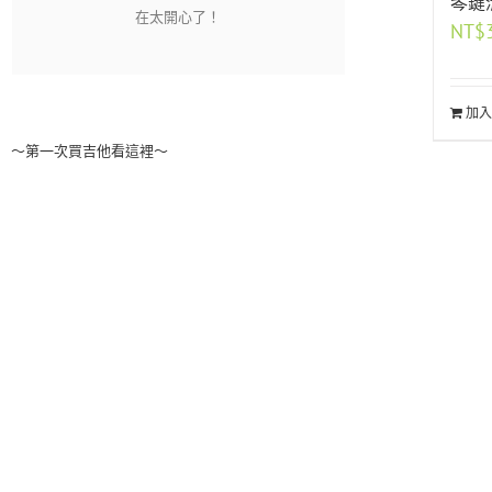
琴鍵
NT$
加入
～第一次買吉他看這裡～