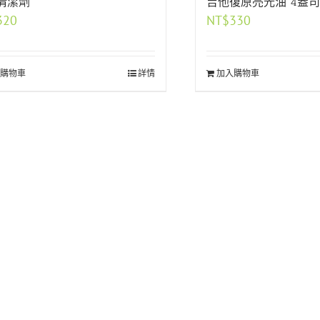
清潔劑
吉他復原亮光油 4盎司
320
NT$
330
購物車
詳情
加入購物車