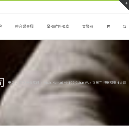
牌
聊音樂專欄
樂器維修服務
買樂器
司
主頁
/
樂器保養維護
/
Music Nomad MN102 Guitar Wax 專業吉他棕櫚臘 4盎司