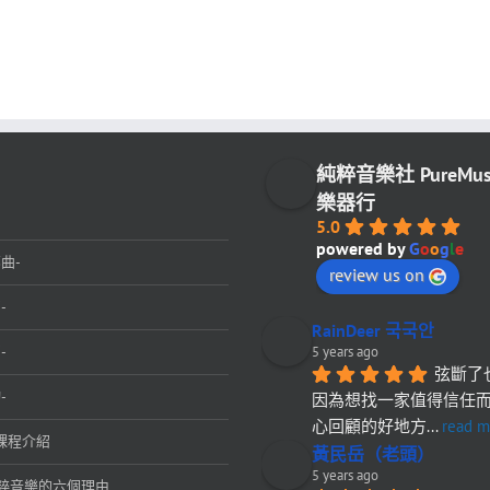
純粹音樂社 PureMu
樂器行
5.0
powered by
G
o
o
g
l
e
曲-
review us on
-
RainDeer 국국안
-
5 years ago
弦斷了
-
因為想找一家值得信任
心回顧的好地方
... 
read m
課程介紹
黃民岳（老頭）
5 years ago
粹音樂的六個理由