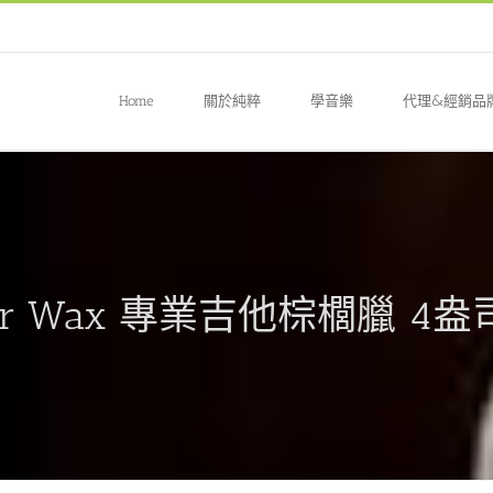
Home
關於純粹
學音樂
代理&經銷品
uitar Wax 專業吉他棕櫚臘 4盎