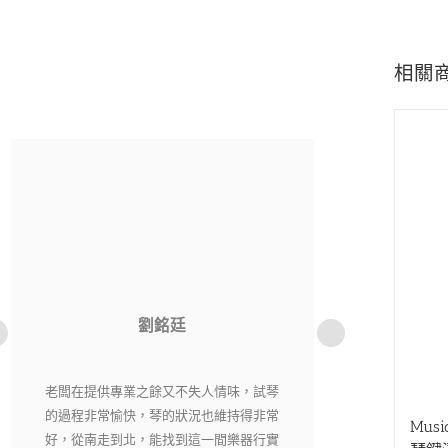
相關
洪貫傑
味，試琴
老闆相當用心，每一把琴都經過細心挑選
純
持得非常
又嚴格把關，現場琴各有各的特色，在這
購樂
Musi
樂器行實
裡絕對能找到自己適合有喜愛的琴。