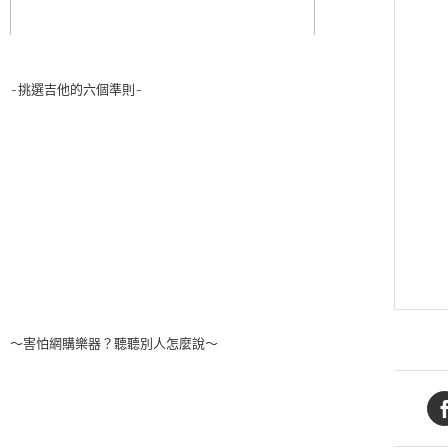
-挑選吉他的六個準則-
～害怕網購樂器？聽聽別人怎麼說～