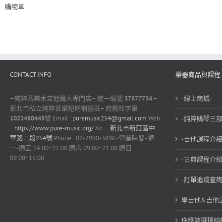
購物車
CONTACT INFO
樂器商品與課程
–
純粹音樂木吉他職人專門店
–
統一編號
37877734 –
-線上商城-
新北市私立純粹音樂短期補習班
–
府教社字第
1022480445
號 Email :
puremusic254@gmail.com
Web
-純粹購琴三部
:
https://www.pure-music.org/
Ad :
新北市新莊區中
華路二段254號
Phone: 02-2990-3896 -營業時間- 週
-吉他課程介紹
一-週五 14:00~22:00 週六 09:00~21:00 週日
09:00~15:00
-古典課程介紹
-訂單追蹤查詢
學吉他&吉他
你應該選擇純