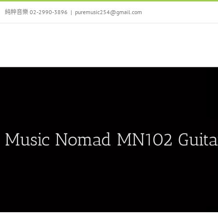
Skip
純粹音樂 02-2990-3896
|
puremusic254@gmail.com
to
content
Music Nomad MN102 G