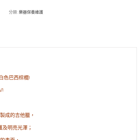
Guitar
Wax
分類:
樂器保養維護
專
業
吉
他
棕
櫚
臘
4
盎
司
的白色巴西棕櫚!
數
量
V!
製成的吉他臘，
護及明亮光澤；