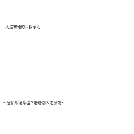
-挑選吉他的六個準則-
～害怕網購樂器？聽聽別人怎麼說～