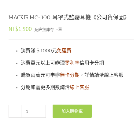
MACKIE MC-100 耳罩式監聽耳機《公司貨保固》
NT$
1,900
允許無庫存下單
消費滿＄1000元
免運費
消費萬元以上可辦理
零利率
信用卡分期
購買兩萬元可申辦
無卡分期
，詳情請洽線上客服
分期如需更多期數請洽
線上客服
加入購物車
MACKIE
MC-
100
耳