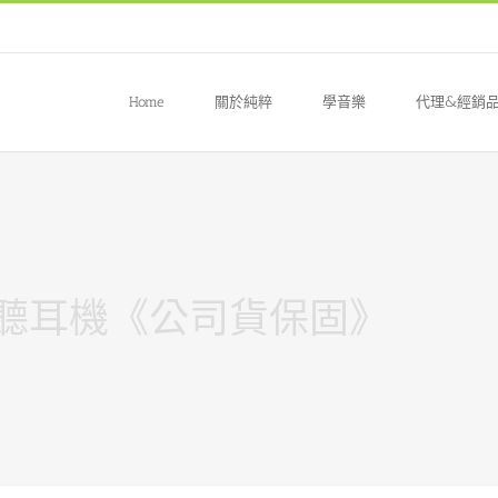
Home
關於純粹
學音樂
代理&經銷
罩式監聽耳機《公司貨保固》