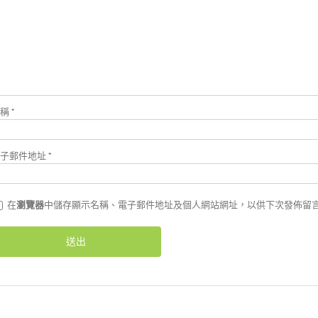
*重量:233克/8
*配件:1/4″
*貨源:公司貨 *
名稱
*
電子郵件地址
*
在
瀏覽器
中儲存顯示名稱、電子郵件地址及個人網站網址，以供下次發佈留