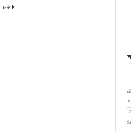
購物車
目
搶
發