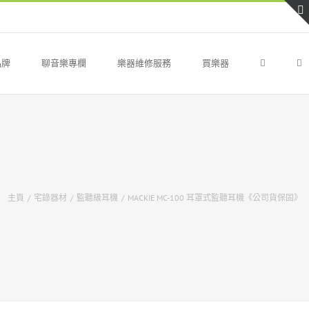
品牌
聊音樂專欄
樂器維修服務
買樂器
主頁
/
宅錄器材
/
監聽級耳機
/
MACKIE MC-100 耳罩式監聽耳機《公司貨保固》