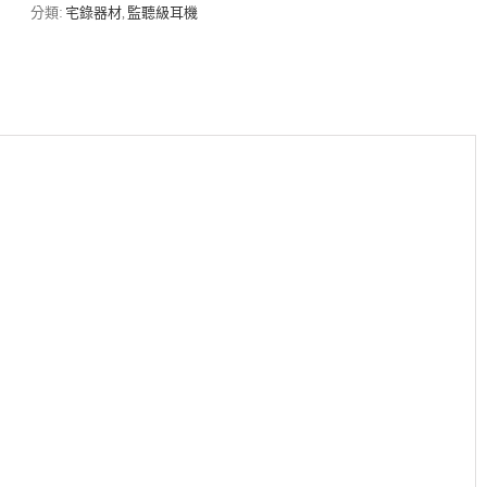
罩
分類:
宅錄器材
,
監聽級耳機
式
監
聽
耳
機
《公
司
貨
保
固》
數
量