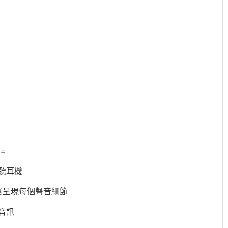
=
聽耳機
實呈現每個聲音細節
音訊