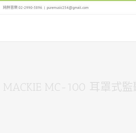
Skip
純粹音樂 02-2990-3896
|
puremusic254@gmail.com
to
content
MACKIE MC-100 耳