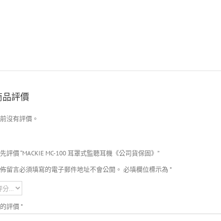
商品評價
前沒有評價。
*頻率響應:15Hz-
*阻抗:32
先評價 “MACKIE MC-100 耳罩式監聽耳機《公司貨保固》”
佈留言必須填寫的電子郵件地址不會公開。
必填欄位標示為
*
*傳感器尺寸:
*靈敏度:95
您的評價
*
*導線長度:3m/