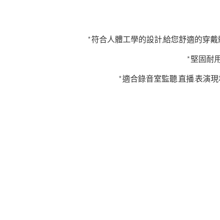
*符合人體工學的設計,給您舒適的穿戴
*堅固耐
*適合錄音室監聽.直播.表演