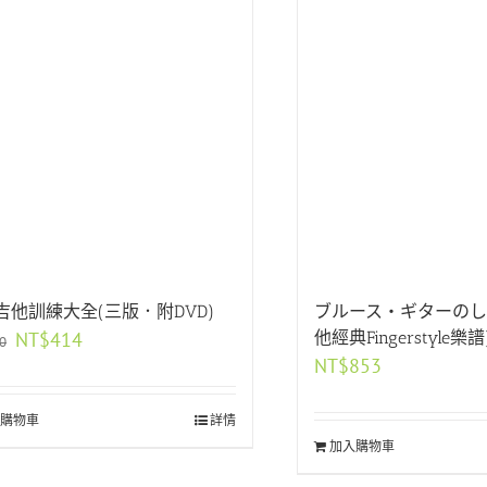
吉他訓練大全(三版．附DVD)
ブルース・ギターのし
原
目
NT$
414
他經典Fingerstyle樂譜
0
蘇芳妤
徽你莫屬
始
前
NT$
853
價
價
格：
格：
購物車
NT$460。
NT$414。
詳情
一間親切又體貼的店家。網
老闆非常用心的保養琴以及會告訴很多
加入購物車
資訊不透明,只要主動詢問
細節，服務很棒！之後也會考慮在這裡
都會熱心回答喔�
琴👏👏👏