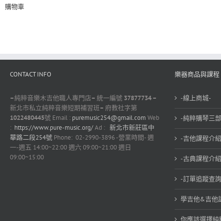
購物車
CONTACT INFO
樂器商品與課程
–
純粹音樂木吉他職人專門店
–
統一編號
37877734 –
-線上商城-
新北市私立純粹音樂短期補習班
–
府教社字第
1022480445
號 Email :
puremusic254@gmail.com
Web
-純粹購琴三部
:
https://www.pure-music.org/
Ad :
新北市新莊區中
華路二段254號
Phone: 02-2990-3896 -營業時間- 週
-吉他課程介紹
一-週五 14:00~22:00 週六 09:00~21:00 週日
09:00~15:00
-古典課程介紹
-訂單追蹤查詢
學吉他&吉他
你應該選擇純