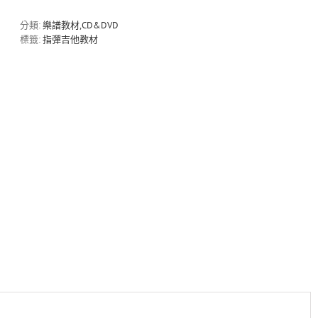
[指
板
分類:
樂譜教材,CD&DVD
上
標籤:
指彈吉他教材
的
旅
程]
單
曲
教
學
樂
譜
-
鄉
間
小
路
數
量