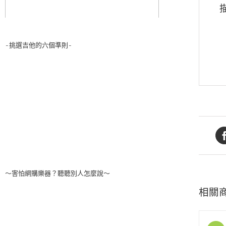
-挑選吉他的六個準則-
～害怕網購樂器？聽聽別人怎麼說～
相關