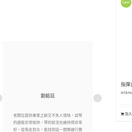
Sale!
指彈
NT$
46
洪貫傑
加入
老闆相當用心，每一把琴都經過細心挑選
純粹音樂社是
又嚴格把關，現場琴各有各的特色，在這
購樂器不用擔心
裡絕對能找到自己適合有喜愛的琴。
老闆