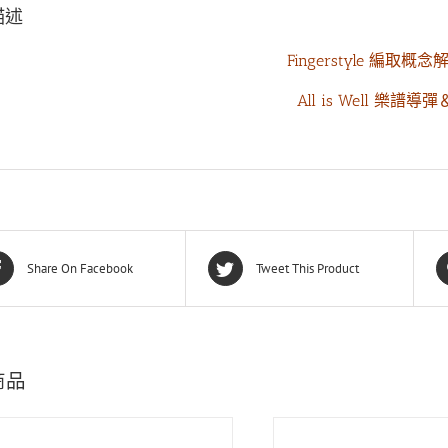
描述
Fingerstyle 編取
All is Well 樂
Share On Facebook
Tweet This Product
商品