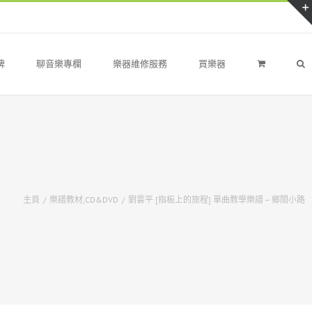
牌
聊音樂專欄
樂器維修服務
買樂器
主頁
/
樂譜教材,CD&DVD
/
劉雲平 [指板上的旅程] 單曲教學樂譜 – 鄉間小路