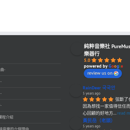
純粹音樂社 PureMu
樂器行
5.0
powered by
G
o
o
g
l
e
曲-
review us on
-
RainDeer 국국안
-
5 years ago
弦斷了
-
因為想找一家值得信任
心回顧的好地方
... 
read m
課程介紹
黃民岳（老頭）
5 years ago
粹音樂的六個理由