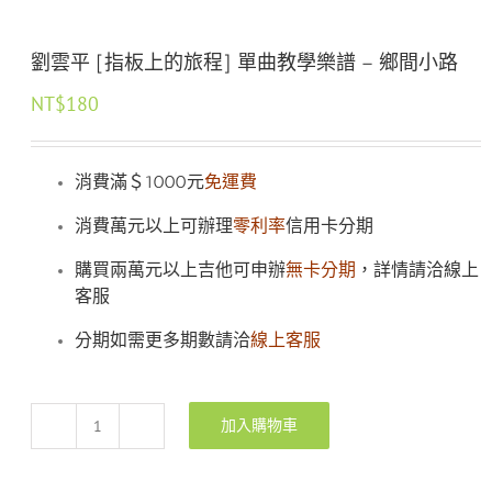
劉雲平 [指板上的旅程] 單曲教學樂譜 – 鄉間小路
NT$
180
消費滿＄1000元
免運費
消費萬元以上可辦理
零利率
信用卡分期
購買兩萬元以上吉他可申辦
無卡分期
，詳情請洽線上
客服
分期如需更多期數請洽
線上客服
加入購物車
劉
雲
平