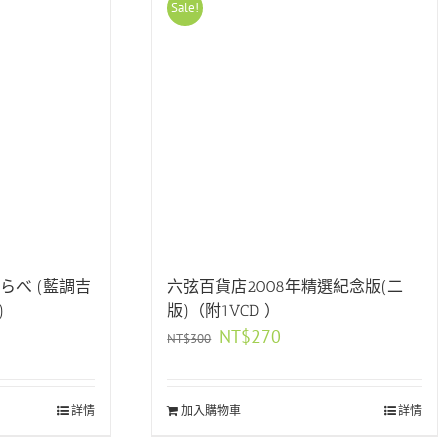
Sale!
らべ (藍調吉
六弦百貨店2008年精選紀念版(二
)
版)（附1VCD ）
林季湘
原
目
NT$
270
NT$
300
始
前
價
價
格：
格：
小
第一次買樂器可以感受到老闆的專業跟真
服務超好 在
詳情
加入購物車
NT$300。
NT$270。
詳情
買
誠推薦到適合我們的樂器