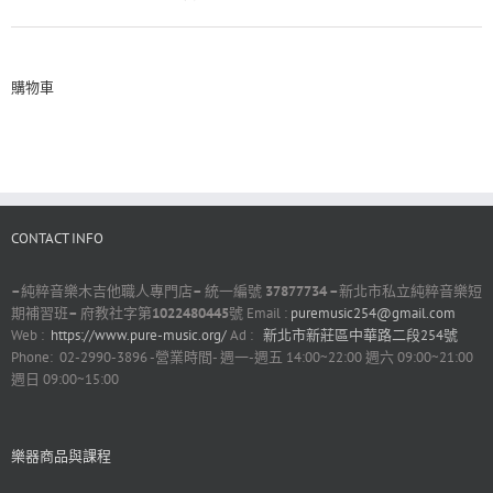
購物車
CONTACT INFO
–
純粹音樂木吉他職人專門店
–
統一編號
37877734 –
新北市私立純粹音樂短
期補習班
–
府教社字第
1022480445
號 Email :
puremusic254@gmail.com
Web :
https://www.pure-music.org/
Ad :
新北市新莊區中華路二段254號
Phone: 02-2990-3896 -營業時間- 週一-週五 14:00~22:00 週六 09:00~21:00
週日 09:00~15:00
樂器商品與課程