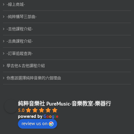
-線上商城-
-純粹購琴三部曲-
-吉他課程介紹-
-古典課程介紹-
-訂單追蹤查詢-
學吉他&吉他課程介紹
你應該選擇純粹音樂的六個理由
純粹音樂社 PureMusic-音樂教室-樂器行
5.0
powered by
G
o
o
g
l
e
review us on