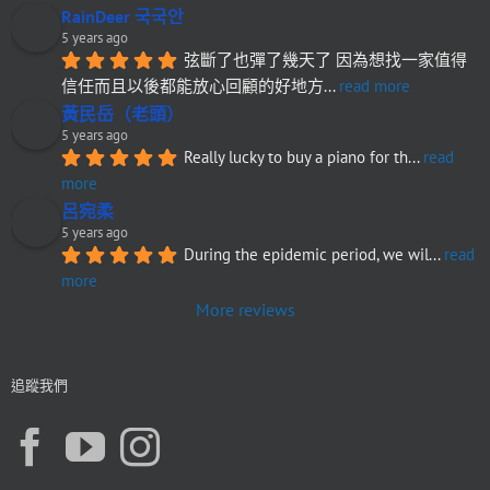
RainDeer 국국안
5 years ago
弦斷了也彈了幾天了 因為想找一家值得
信任而且以後都能放心回顧的好地方
... 
read more
黃民岳（老頭）
5 years ago
Really lucky to buy a piano for th
... 
read 
more
呂宛柔
5 years ago
During the epidemic period, we wil
... 
read 
more
More reviews
追蹤我們