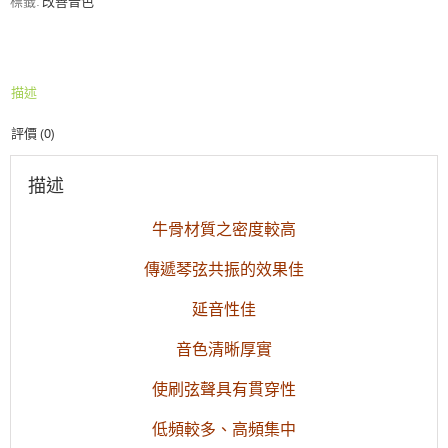
標籤:
改善音色
枕
牛
骨
4.3
描述
cm
數
評價 (0)
量
描述
牛骨材質之密度較高
傳遞琴弦共振的效果佳
延音性佳
音色清晰厚實
使刷弦聲具有貫穿性
低頻較多、高頻集中