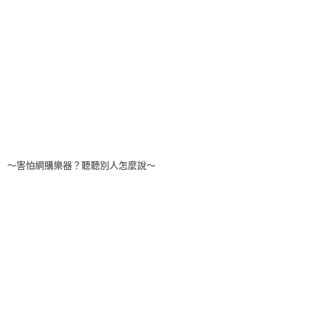
～害怕網購樂器？聽聽別人怎麼說～