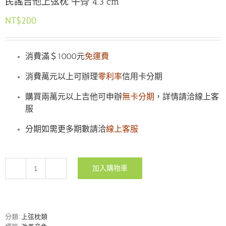
民謠吉他上弦枕 牛骨 4.3 cm
NT$
200
消費滿＄1000元
免運費
消費萬元以上可辦理
零利率
信用卡分期
購買兩萬元以上吉他可申辦
無卡分期
，詳情請洽線上客
服
分期如需更多期數請洽
線上客服
加入購物車
民
謠
吉
他
上
分類:
上弦枕類
弦