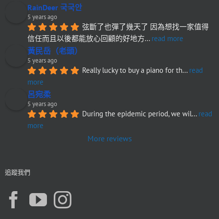
RainDeer 국국안
5 years ago
弦斷了也彈了幾天了 因為想找一家值得
信任而且以後都能放心回顧的好地方
... 
read more
黃民岳（老頭）
5 years ago
Really lucky to buy a piano for th
... 
read 
more
呂宛柔
5 years ago
During the epidemic period, we wil
... 
read 
more
More reviews
追蹤我們