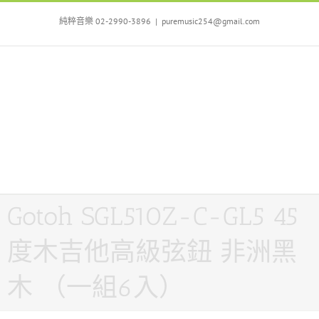
Skip
to
純粹音樂 02-2990-3896
|
puremusic254@gmail.com
content
Gotoh SGL510Z-C-GL5 45
度木吉他高級弦鈕 非洲黑
木 （一組6入）