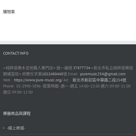
購物車
CONTACT INFO
–
純粹音樂木吉他職人專門店
–
統一編號
37877734 –
新北市私立純粹音樂短
期補習班
–
府教社字第
1022480445
號 Email :
puremusic254@gmail.com
Web :
https://www.pure-music.org/
Ad :
新北市新莊區中華路二段254號
Phone: 02-2990-3896 -營業時間- 週一-週五 14:00~22:00 週六 09:00~21:00
週日 09:00~15:00
樂器商品與課程
-線上商城-