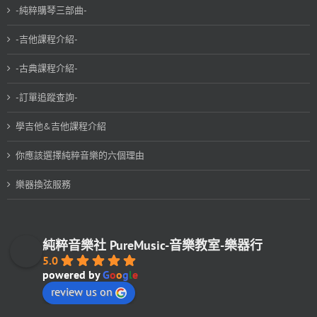
-純粹購琴三部曲-
-吉他課程介紹-
-古典課程介紹-
-訂單追蹤查詢-
學吉他&吉他課程介紹
你應該選擇純粹音樂的六個理由
樂器換弦服務
純粹音樂社 PureMusic-音樂教室-樂器行
5.0
powered by
G
o
o
g
l
e
review us on