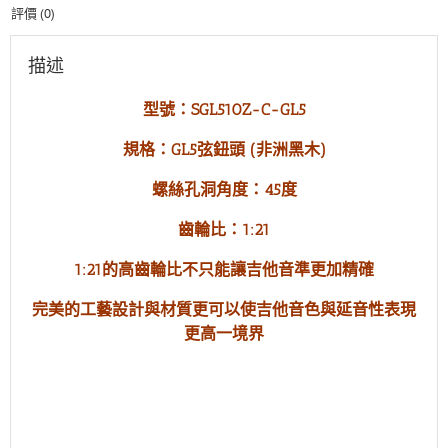
評價 (0)
弦
鈕
非
描述
洲
黑
型號：SGL510Z-C-GL5
木
（一
規格：GL5弦鈕頭 (非洲黑木)
組
6
螺絲孔洞角度：45度
入）
數
齒輪比：1:21
量
1:21的高齒輪比不只能讓吉他音準更加精確
完美的工藝設計與材質更可以使吉他音色與延音性表現
更高一境界