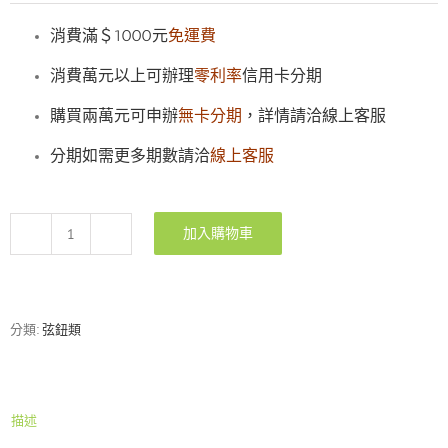
消費滿＄1000元
免運費
消費萬元以上可辦理
零利率
信用卡分期
購買兩萬元可申辦
無卡分期
，詳情請洽線上客服
分期如需更多期數請洽
線上客服
加入購物車
Gotoh
SGL510Z-
C-
GL5
45
分類:
弦鈕類
度
木
吉
他
描述
高
級