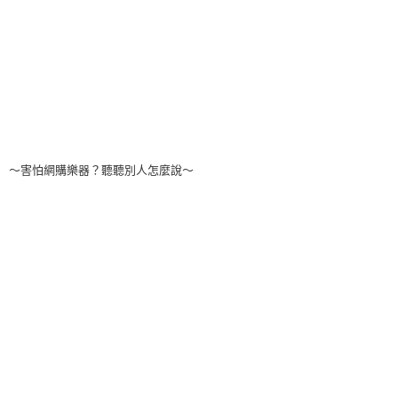
～害怕網購樂器？聽聽別人怎麼說～