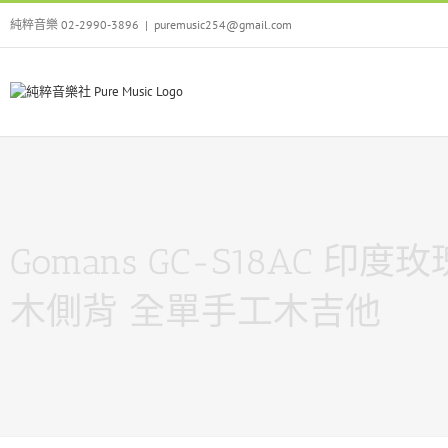
Skip
純粹音樂 02-2990-3896
|
puremusic254@gmail.com
to
content
Gomans GC-S18AC 印度玫
木側背 全單手工木吉他