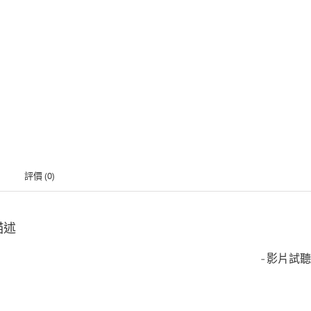
評價 (0)
描述
-影片試聽