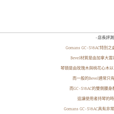
-店長評測
Gomans GC-S18AC特別
Bevel材質是由加拿大
琴頸是由玫瑰木與桃花心木以 5 
而一般的Bevel
通常
只
而GC-S18AC的雙側腰身
這讓使用者持琴的時
Gomans GC-S18AC具