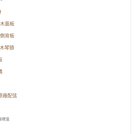
身
木面板
側背板
花心木琴頸
板
橋
16 原廠配弦
原廠硬盒