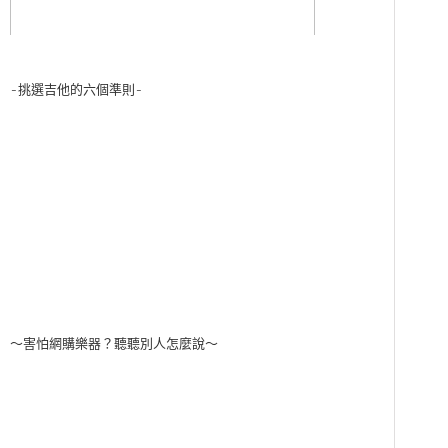
-挑選吉他的六個準則-
～害怕網購樂器？聽聽別人怎麼說～