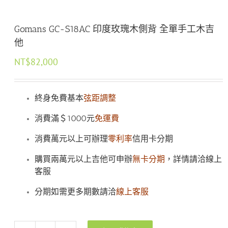
Gomans GC-S18AC 印度玫瑰木側背 全單手工木吉
他
NT$
82,000
終身免費基本
弦距調整
消費滿＄1000元
免運費
消費萬元以上可辦理
零利率
信用卡分期
購買兩萬元以上吉他可申辦
無卡分期
，詳情請洽線上
客服
分期如需更多期數請洽
線上客服