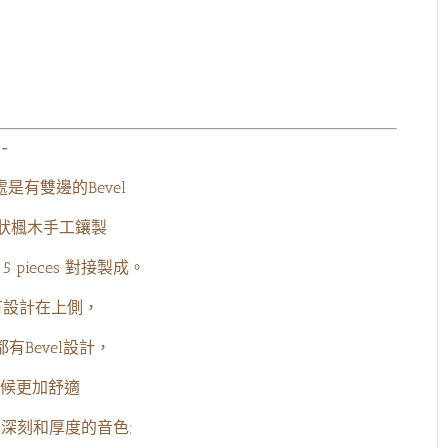
-
之處是有雙邊的Bevel
雲狀楓木手工鑲製
pieces 對接製成。
有設計在上側，
都有Bevel設計，
候更加舒適
有非常深刻和厚度的音色;