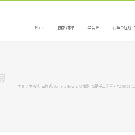
Home
關於純粹
學音樂
代理&經銷
瑰
主頁
/
木吉他
,
品牌選
,
Gomans Guitars
,
價格選
,
高階手工全單 -NT.58000以