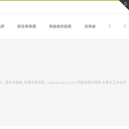
品牌
聊音樂專欄
樂器維修服務
買樂器
上-
,
雲杉木面板
,
玫瑰木側背板
/
Gomans GC-S18AC 印度玫瑰木側背 全單手工木吉他