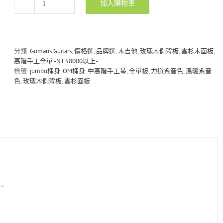
加入購物車
Gomans
GC-
S18AC
印
度
分類:
Gomans Guitars
,
價格選
,
品牌選
,
木吉他
,
玫瑰木側背板
,
雲杉木面板
,
玫
高階手工全單 -NT.58000以上-
瑰
標籤:
jumbo桶身
,
OM桶身
,
中高階手工琴
,
全單板
,
力道系音色
,
溫暖系音
木
色
,
玫瑰木側背板
,
雲杉面板
側
背
全
單
手
工
木
吉
他
數
-
量