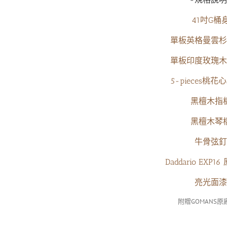
41吋G桶
單板英格曼雲杉
單板印度玫瑰木
5-pieces桃
黑檀木指
黑檀木琴
牛骨弦釘
Daddario EXP
亮光面漆
附贈GOMANS