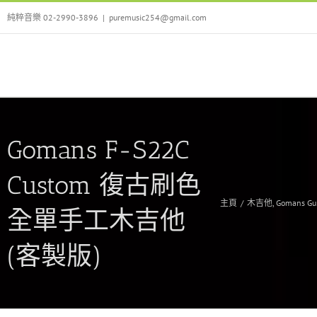
Skip
純粹音樂 02-2990-3896
|
puremusic254@gmail.com
to
content
Gomans F-S22C
Custom 復古刷色
主頁
/
木吉他
,
Gomans Gui
全單手工木吉他
(客製版)