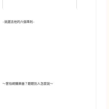
-挑選吉他的六個準則-
～害怕網購樂器？聽聽別人怎麼說～