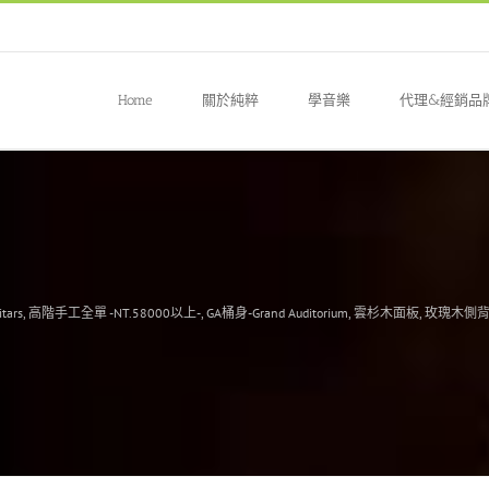
Home
關於純粹
學音樂
代理&經銷品
tars
,
高階手工全單 -NT.58000以上-
,
GA桶身-Grand Auditorium
,
雲杉木面板
,
玫瑰木側