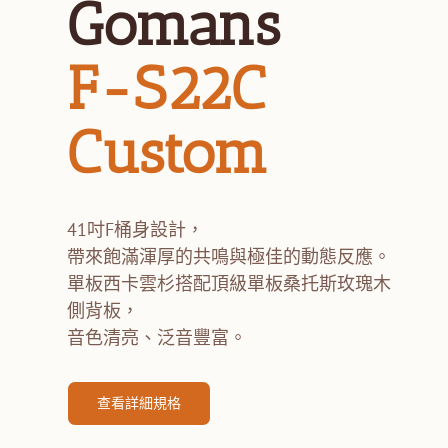
Gomans
F-S22C
Custom
41吋F桶身設計，
帶來飽滿渾厚的共鳴與極佳的動態反應。
單板西卡雲杉搭配頂級單板桑托斯玫瑰木
側背板，
音色清亮、泛音豐富。
查看詳細規格