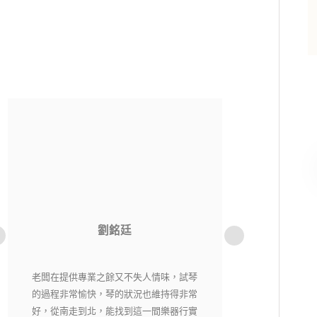
洪貫傑
老闆相當用心，每一把琴都經過細心挑選
純粹音樂社是一
又嚴格把關，現場琴各有各的特色，在這
購樂器不用擔心資
裡絕對能找到自己適合有喜愛的琴。
老闆都