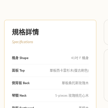
規格詳情
Specifications
桶身 Shape
41吋 F 桶身
面板 Top
單板西卡雲杉木(復古刷色)
側背板 Back
單板桑托斯玫瑰木
琴頸 Neck
5-pieces 玫瑰桃花心木
指板 Fretboard
黑檀木