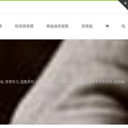
牌
聊音樂專欄
樂器維修服務
買樂器
背板
,
厚實有力
,
溫暖柔和
/
Gomans F-S22C Custom 復古刷色 全單手工木吉他 (客製版)