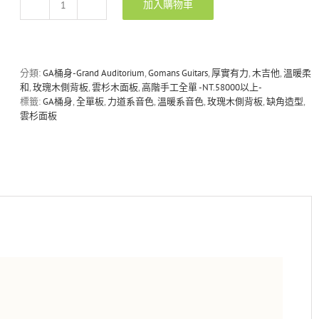
加入購物車
Gomans
F-
S22C
Custom
復
分類:
GA桶身-Grand Auditorium
,
Gomans Guitars
,
厚實有力
,
木吉他
,
溫暖柔
古
和
,
玫瑰木側背板
,
雲杉木面板
,
高階手工全單 -NT.58000以上-
刷
標籤:
GA桶身
,
全單板
,
力道系音色
,
溫暖系音色
,
玫瑰木側背板
,
缺角造型
,
色
雲杉面板
全
單
手
工
木
吉
他
(客
製
版)
數
量