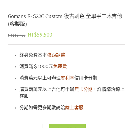
Gomans F-S22C Custom 復古刷色 全單手工木吉他
(客製版)
原
目
NT$
59,500
NT$
63,700
始
前
價
價
格：
格：
終身免費基本
弦距調整
NT$63,700。
NT$59,500。
消費滿＄1000元
免運費
消費萬元以上可辦理
零利率
信用卡分期
購買兩萬元以上吉他可申辦
無卡分期
，詳情請洽線上
客服
分期如需更多期數請洽
線上客服