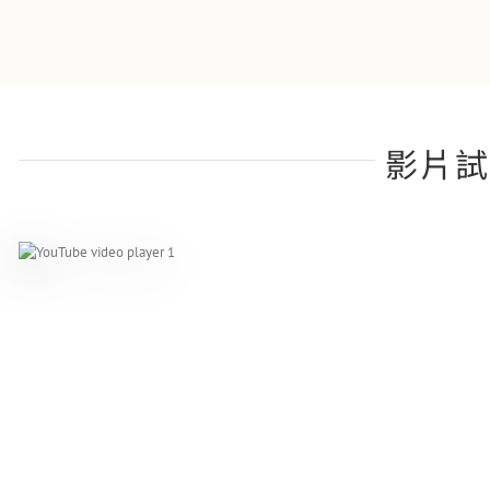
影片試
蘇芳妤
徽你莫屬
間親切又體貼的店家。網
老闆非常用心的保養琴以及會告訴很多小
訊不透明,只要主動詢問
細節，服務很棒！之後也會考慮在這裡買
會熱心回答喔�
琴👏👏👏